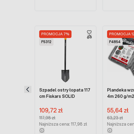
Press to skip carousel
PROMOCJA 7%
PROMOCJA 1
F5312
F4854
Szpadel ostry łopata 117
Plandeka wzm
cm Fiskars SOLID
4m 260 g/m
Cena promocyjna:
Cena promocyj
109,72 zł
55,64 zł
Regular Price:
Regular Price:
117,98 zł
63,23 zł
Najniższa cena: 117,98 zł
Najniższa cen