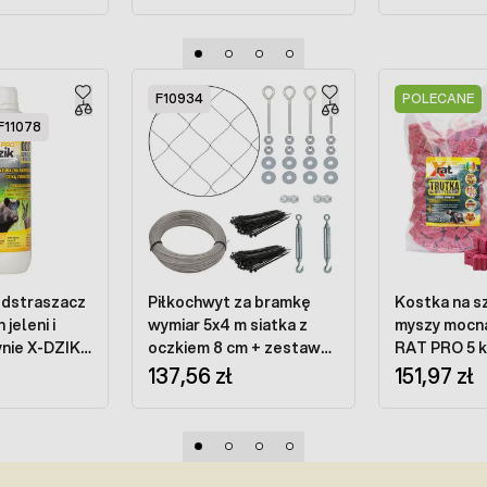
F10934
POLECANE
F11078
dstraszacz
Piłkochwyt za bramkę
Kostka na sz
jeleni i
wymiar 5x4 m siatka z
myszy mocna
nie X-DZIK
oczkiem 8 cm + zestaw
RAT PRO 5 
montażowy
137,56 zł
151,97 zł