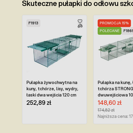
Skuteczne pułapki do odłowu sz
Press to skip carousel
F1913
PROMOCJA 15%
POLECANE
F186
Pułapka żywochwytna na
Pułapka na kunę, 
kuny, tchórze, lisy, wydry,
tchórza STRON
łaski dwa wejścia 120 cm
dwuwejściowa 10
Cena promocyjna:
252,89 zł
148,60 zł
Regular Price:
174,82 zł
Najniższa cena: 1