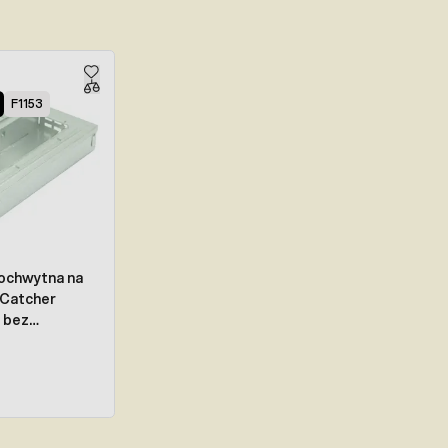
F1153
chwytna na
-Catcher
 bez