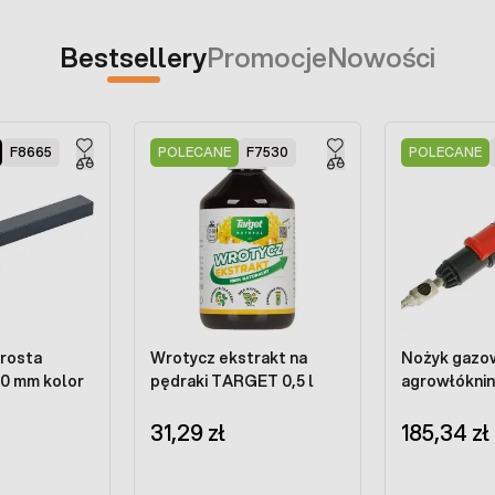
Bestsellery
Promocje
Nowości
F8665
POLECANE
F7530
POLECANE
rosta
Wrotycz ekstrakt na
Nożyk gazo
60 mm kolor
pędraki TARGET 0,5 l
agrowłóknin
31,29 zł
185,34 zł