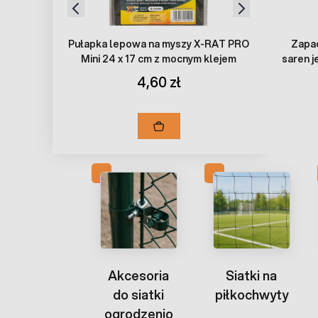
Pułapka lepowa na myszy X-RAT PRO
Zapa
Mini 24 x 17 cm z mocnym klejem
saren j
4,60 zł
Akcesoria
Siatki na
do siatki
piłkochwyty
ogrodzenio