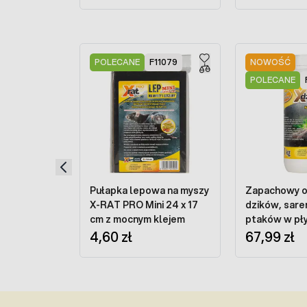
Press to skip carousel
POLECANE
F11079
NOWOŚĆ
POLECANE
Pułapka lepowa na myszy
Zapachowy o
X-RAT PRO Mini 24 x 17
dzików, saren 
cm z mocnym klejem
ptaków w pły
4,60 zł
PRO 1 kg
67,99 zł