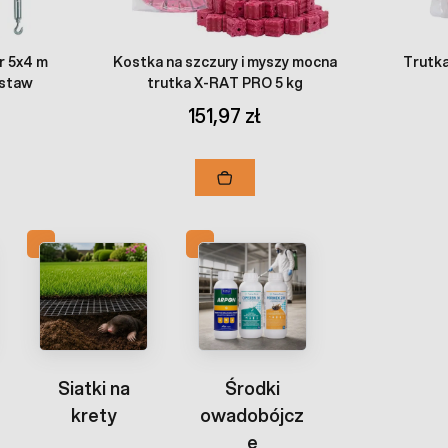
r 5x4 m
Kostka na szczury i myszy mocna
Trutka
estaw
trutka X-RAT PRO 5 kg
151,97 zł
Siatki na
Środki
krety
owadobójcz
e