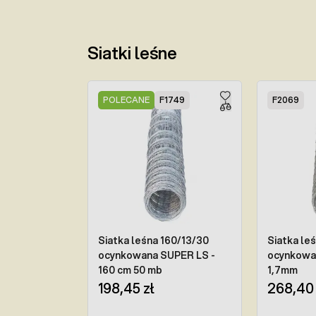
Siatki leśne
Press to skip carousel
POLECANE
F1749
F2069
Siatka leśna 160/13/30
Siatka leś
ocynkowana SUPER LS -
ocynkowan
160 cm 50 mb
1,7mm
198,45 zł
268,40 