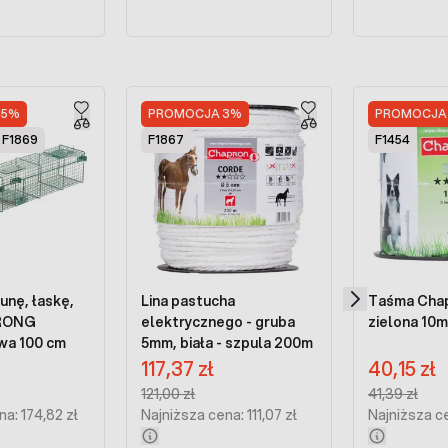
15%
PROMOCJA 3%
PROMOCJA
F1869
F1867
F1454
unę, łaskę,
Lina pastucha
Taśma Cha
TRONG
elektrycznego - gruba
zielona 10
wa 100 cm
5mm, biała - szpula 200m
na:
Cena promocyjna:
Cena promocy
117,37 zł
40,15 zł
Regular Price:
Regular Price
121,00 zł
41,39 zł
a: 174,82 zł
Najniższa cena: 111,07 zł
Najniższa ce