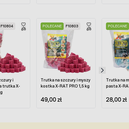
F10804
POLECANE
F10803
POLECANE
czury i
Trutka na szczury i myszy
Trutka na m
 trutka X-
kostka X-RAT PRO 1,5 kg
pasta X-RA
kg
49,00 zł
28,00 zł