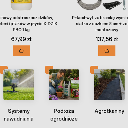
chowy odstraszacz dzików,
Piłkochwyt za bramkę wymia
eleni i ptaków w płynie X-DZIK
siatka z oczkiem 8 cm + z
PRO 1 kg
montażowy
67,99 zł
137,56 zł
Systemy
Podłoża
Agrotkaniny
nawadniania
ogrodnicze