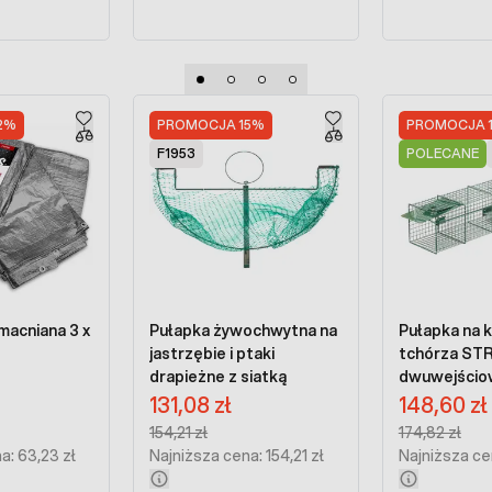
2%
PROMOCJA 15%
PROMOCJA 
F1953
POLECANE
acniana 3 x
Pułapka żywochwytna na
Pułapka na k
2
jastrzębie i ptaki
tchórza S
drapieżne z siatką
dwuwejścio
na:
Cena promocyjna:
Cena promocyj
131,08 zł
148,60 zł
Regular Price:
Regular Price:
154,21 zł
174,82 zł
a: 63,23 zł
Najniższa cena: 154,21 zł
Najniższa cen