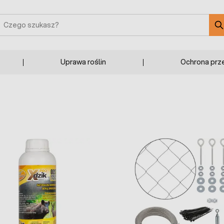
zukaj
Uprawa roślin
Ochrona prz
ip carousel