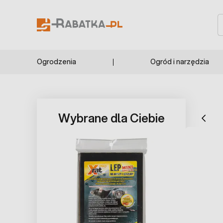
Przejdź do treści
S
Ogrodzenia
Ogród i narzędzia
Press to sk
Wybrane dla Ciebie
Press to skip carousel