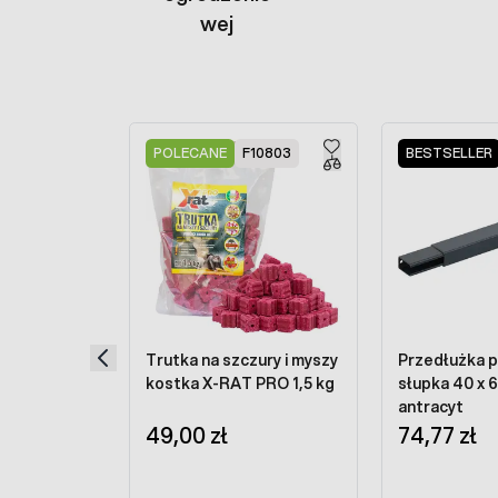
wej
Press to skip carousel
POLECANE
F10803
BESTSELLER
Trutka na szczury i myszy
Przedłużka p
kostka X-RAT PRO 1,5 kg
słupka 40 x 
antracyt
49,00 zł
74,77 zł