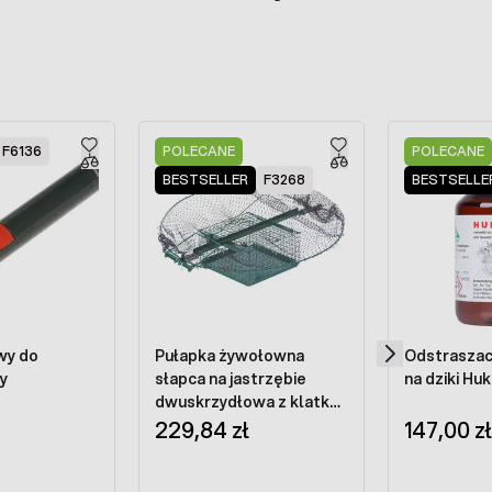
F6136
POLECANE
POLECANE
BESTSELLER
F3268
BESTSELLE
wy do
Pułapka żywołowna
Odstrasza
y
słapca na jastrzębie
na dziki Huk
dwuskrzydłowa z klatką
na żywą przynętę
229,84 zł
147,00 zł