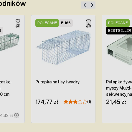
kodników
POLECANE
F1166
POLECANE
9
BESTSELLER
łaskę,
Pułapka na lisy i wydry
Pułapka żywo
G
myszy Multi
0 cm
sekwencyjna
174,77 zł
zastawiania
21,45 zł
(1)
74,82 zł