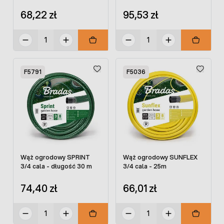
68,22 zł
95,53 zł
F5791
F5036
Wąż ogrodowy SPRINT
Wąż ogrodowy SUNFLEX
3/4 cala - długość 30 m
3/4 cala - 25m
74,40 zł
66,01 zł