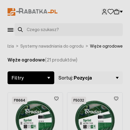
Przejdź do treści
F5039
Szukaj
rzędzia
>
Systemy nawadniania do ogrodu
>
Węże ogrodowe
Węże ogrodowe
(21 produktów)
Skip to product list
Filtry
Sortuj:
Pozycja
F8664
F5032