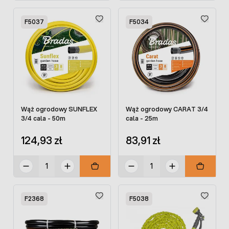
F5037
F5034
Wąż ogrodowy SUNFLEX
Wąż ogrodowy CARAT 3/4
3/4 cala - 50m
cala - 25m
124,93 zł
83,91 zł
F2368
F5038