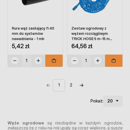
Rura wąż zasilający fi 40
Zestaw ogrodowy z
mm do systemów
wężem rozciągliwym
nawadniania - 1 mb
TRICK HOSE 5 m-15 m
niebieski
5,42 zł
64,56 zł
1
2
Pokaż:
Węże ogrodowe
są niezbędne w każdym ogrodzie,
zwłaszcza że z roku na rok upały są coraz większe, a susze