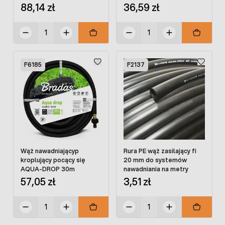
88,14 zł
36,59 zł
F6185
F2137
Wąż nawadniającyp
Rura PE wąż zasilający fi
kroplujący pocący się
20 mm do systemów
AQUA-DROP 30m
nawadniania na metry
57,05 zł
3,51 zł