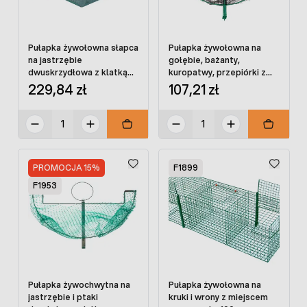
Pułapka żywołowna słapca
Pułapka żywołowna na
na jastrzębie
gołębie, bażanty,
dwuskrzydłowa z klatką
kuropatwy, przepiórki z
na żywą przynętę
siatką
229,84 zł
107,21 zł
PROMOCJA 15%
F1899
F1953
Pułapka żywochwytna na
Pułapka żywołowna na
jastrzębie i ptaki
kruki i wrony z miejscem