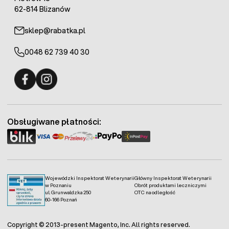
62-814 Blizanów
sklep@rabatka.pl
0048 62 739 40 30
Fermo - facebook
Fermo - Instagram
Obsługiwane płatności:
Wojewódzki Inspektorat Weterynarii
Główny Inspektorat Weterynarii
w Poznaniu
Obrót produktami leczniczymi
ul. Grunwaldzka 250
OTC na odległość
60-166 Poznań
Copyright © 2013-present Magento, Inc. All rights reserved.