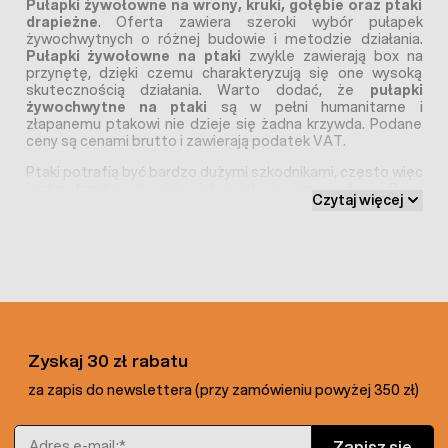
Pułapki żywołowne na wrony, kruki, gołębie oraz ptaki
drapieżne
. Oferta zawiera szeroki wybór pułapek
żywochwytnych o różnej budowie i metodzie działania.
Pułapki żywołowne na ptaki
zwykle zawierają box na
przynętę, dzięki czemu charakteryzują się one wysoką
skutecznością działania. Warto dodać, że
pułapki
żywochwytne na ptaki
są w pełni humanitarne i
złapanemu ptakowi nie dzieje się żadna krzywda. Podane
ceny są cenami brutto i zawierają podatek VAT.
Ptaki potrafią być bardzo dużymi szkodnikami, często więc
jest potrzeba odłowienia ich w celu np. przesiedlenia. Poza
Czytaj więcej
chwytaniem szkodników często jest też potrzeba
chwytania ptaków przy okazji przeprowadzanych badań lub
statystyk. Ptaki drapieżne, mewy jak i kuraki. (Np. bażanty)
są stosunkowo łatwe do schwytania a dzięki oferowanym
słapcom można czynności chwytania przeprowadzić
humanitarni i bezpiecznie dla zwierząt.
Możemy wyróżnić wśród łapek na ptaki dwa podstawowe
rodzaje. Pułapki tzw. Słpace z luźna siatką, która zarzucana
jest na atakującego ptaka. Drugim typ chwytaków to
Zyskaj 30 zł rabatu
pułapki sekwencyjne które mogą złapać wiele ptaków na
za zapis do newslettera (przy zamówieniu powyżej 350 zł)
raz. Przykładem są pułapki na bażanty, kuropatwy,
przepiórki czy sroki. Podobnie tez gołębie łatwo złapać
wiele sztuk na jedną zastawioną łapkę.
Adres e-mail
Zapisz się