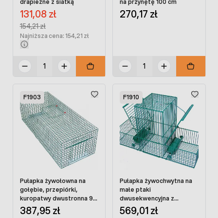
drapieżne z siatką
na przynętę 100 cm
Cena promocyjna:
131,08 zł
270,17 zł
Regular Price:
154,21 zł
Najniższa cena: 154,21 zł
F1903
F1910
Pułapka żywołowna na
Pułapka żywochwytna na
gołębie, przepiórki,
małe ptaki
kuropatwy dwustronna 90
dwusekwencyjna z
cm
boksem
387,95 zł
569,01 zł