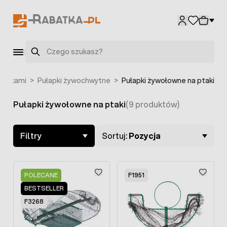
Przejdź do treści
Szukaj
dnikami
>
Pułapki żywochwytne
>
Pułapki żywołowne na ptaki
Pułapki żywołowne na ptaki
(9 produktów)
Skip to product list
Filtry
Sortuj:
Pozycja
POLECANE
F1951
BESTSELLER
F3268