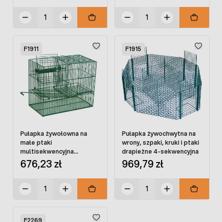
F1911
F1915
Pułapka żywołowna na
Pułapka żywochwytna na
małe ptaki
wrony, szpaki, kruki i ptaki
multisekwencyjna
drapieżne 4-sekwencyjna
automatyczna
676,23 zł
969,79 zł
F2269