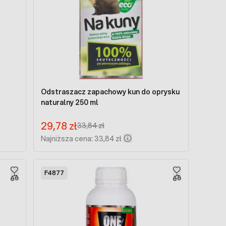
Odstraszacz zapachowy kun do oprysku
naturalny 250 ml
Cena promocyjna:
29,78 zł
Regular Price:
33,84 zł
Najniższa cena: 33,84 zł
F4877