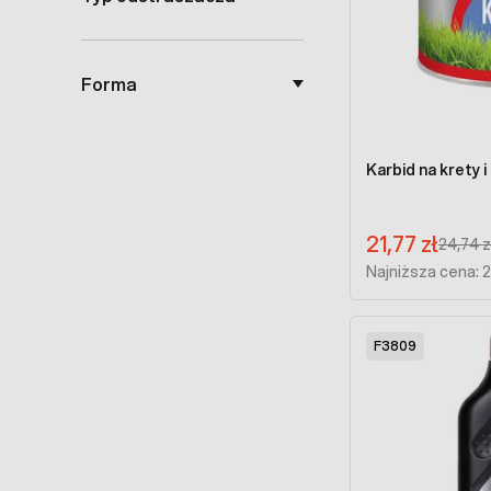
Forma
Karbid na krety i
Cena promocyjna:
21,77 zł
Regular 
24,74 z
Najniższa cena: 2
F3809