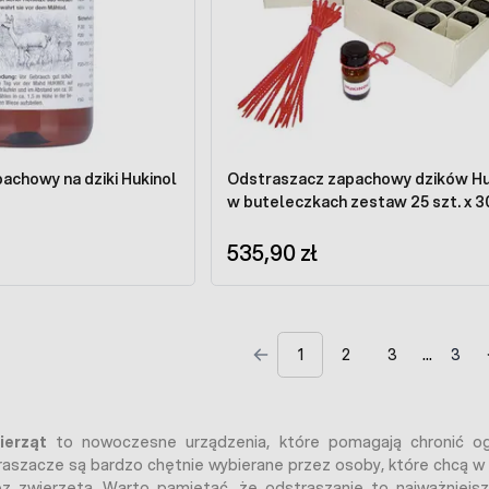
achowy na dziki Hukinol
Odstraszacz zapachowy dzików Hu
w buteleczkach zestaw 25 szt. x 3
535,90 zł
1
2
3
3
ierząt
to nowoczesne urządzenia, które pomagają chronić og
raszacze są bardzo chętnie wybierane przez osoby, które chcą 
z zwierzęta. Warto pamiętać, że odstraszanie to najważniejsz