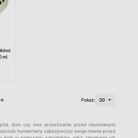
kinol
0 ml
Pokaż:
ród, dom czy inne przestrzenie przed niechcianymi
w sposób humanitarny zabezpieczyć swoje mienie przed
y krok w zwalczaniu szkodników, gdyż zapobiega ich