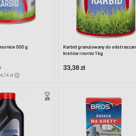
 nornice 500 g
Karbid granulowany do odstraszan
kretów i nornic 1 kg
33,38 zł
Price:
ł
4,74 zł