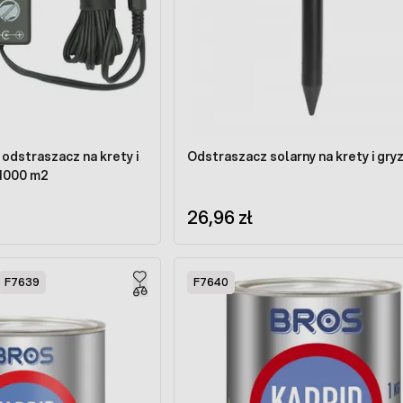
odstraszacz na krety i
Odstraszacz solarny na krety i gry
 1000 m2
26,96 zł
F7639
F7640