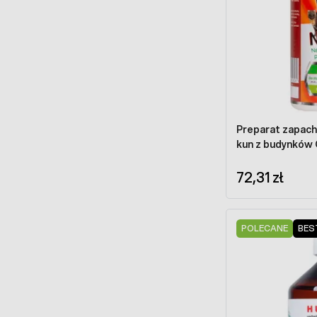
Preparat zapach
kun z budynków
72,31 zł
POLECANE
BES