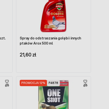
szt.
Spray do odstraszania gołębi i innych
ptaków Arox 500 ml
21,60 zł
PROMOCJA 12%
F4878