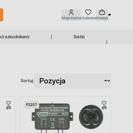
Moje konto
Ulubione
Koszyk
ed szkodnikami
Siatki
Sortuj:
F2207