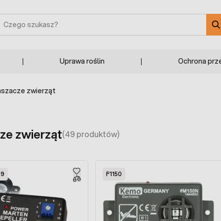
zukaj
Uprawa roślin
Ochrona prz
szacze zwierząt
ze zwierząt
(49 produktów)
09
F1150