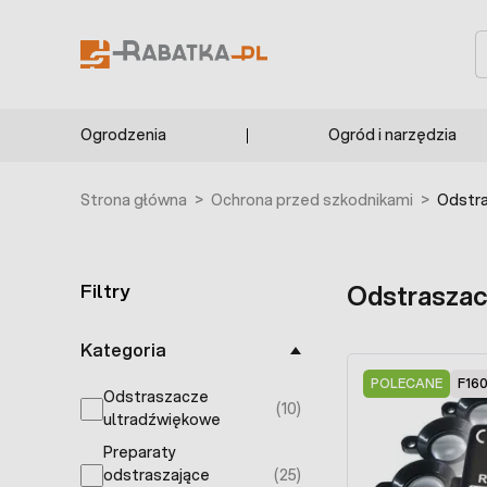
Przejdź do treści
F5661
S
Ogrodzenia
Ogród i narzędzia
Strona główna
>
Ochrona przed szkodnikami
>
Odstra
Filtry
Odstraszac
Skip to product list
Kategoria
POLECANE
F16
Odstraszacze
(10)
products available
ultradźwiękowe
Preparaty
odstraszające
(25)
products available