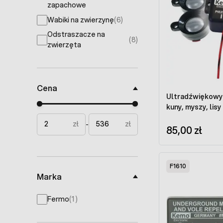
zapachowe
Wabiki na zwierzynę
(6)
products available
Odstraszacze na
(8)
products available
zwierzęta
Cena
Ultradźwiękowy 
Minimal price
Maximum price
kuny, myszy, lisy 
zł
zł
-
85,00 zł
F1610
Marka
products available
Fermo
(
1
)