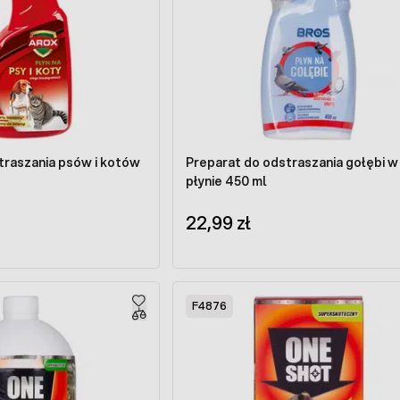
traszania psów i kotów
Preparat do odstraszania gołębi w
płynie 450 ml
22,99 zł
F4876