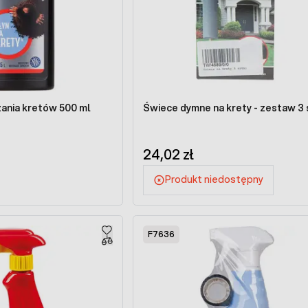
zania kretów 500 ml
Świece dymne na krety - zestaw 3 
24,02 zł
Produkt niedostępny
F7636