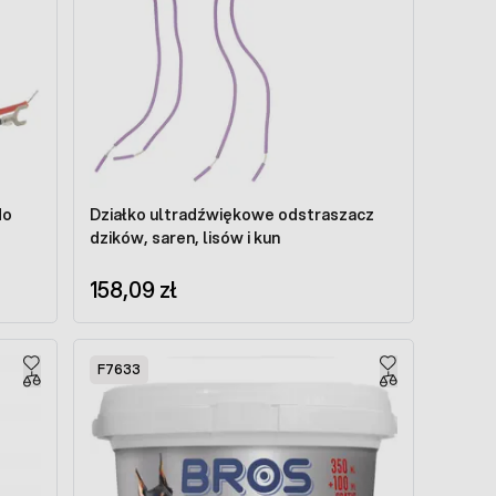
do
Działko ultradźwiękowe odstraszacz
dzików, saren, lisów i kun
158,09 zł
F7633