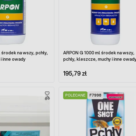
środek na wszy, pchły,
ARPON G 1000 ml środek na wszy,
i inne owady
pchły, kleszcze, muchy i inne owad
195,79 zł
POLECANE
F7998