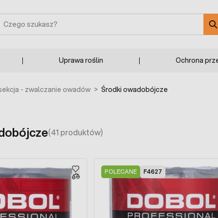
zukaj
Uprawa roślin
Ochrona prz
ekcja - zwalczanie owadów
>
Środki owadobójcze
dobójcze
(41 produktów)
POLECANE
F4627