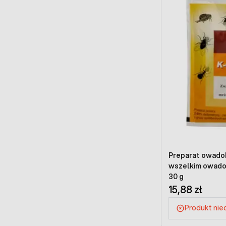
Preparat owado
wszelkim owad
30 g
15,88 zł
Produkt ni