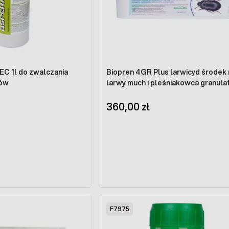
C 1l do zwalczania
Biopren 4GR Plus larwicyd środek 
dów
larwy much i pleśniakowca granulat
360,00 zł
F7975