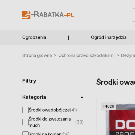
Przejdź do treści
POLECANE
F8537
F8539
F7963
S
Ogrodzenia
Ogród i narzędzia
Strona główna
>
Ochrona przed szkodnikami
>
Dezyns
Filtry
Środki owa
Skip to product list
Kategoria
F4626
Środki owadobójcze
(41)
products available
Środki do zwalczania
(33)
products available
much
Środki na komary
(16)