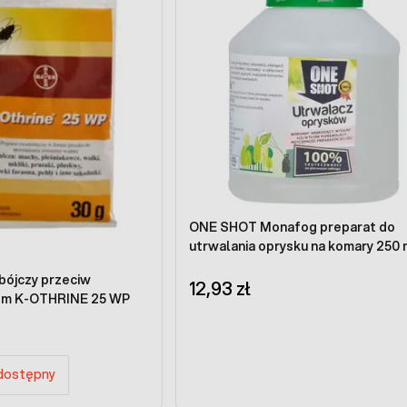
ONE SHOT Monafog preparat do
utrwalania oprysku na komary 250 
bójczy przeciw
12,93 zł
om K-OTHRINE 25 WP
edostępny