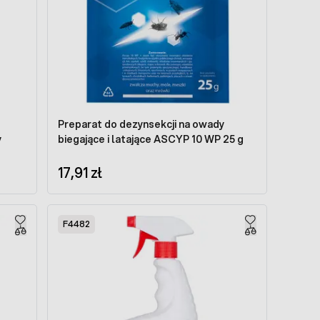
Preparat do dezynsekcji na owady
y
biegające i latające ASCYP 10 WP 25 g
17,91 zł
F4482