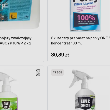
ójczy zwalczający
Skuteczny preparat na pchły ONE
 ASCYP 10 WP 2 kg
koncentrat 100 ml
30,89 zł
F7965