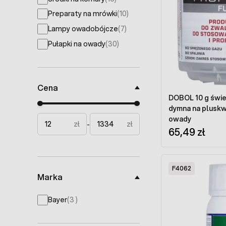
products available
Preparaty na mrówki
(10)
products available
Lampy owadobójcze
(7)
products available
Pułapki na owady
(30)
products available
Cena
DOBOL 10 g świe
Minimal price
Maximum price
dymna na pluskwy
owady
zł
zł
-
65,49 zł
F4062
Marka
products available
Bayer
(
3
)