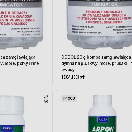
ca zamgławiająca
DOBOL 20 g bomba zamgławiająca
, mole, pchły i inne
dymna na pluskwy, mole, prusaki i i
owady
102,03 zł
F4063