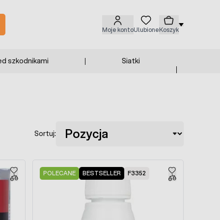
Moje konto
Ulubione
Koszyk
ed szkodnikami
Siatki
Sortuj:
POLECANE
BESTSELLER
F3352