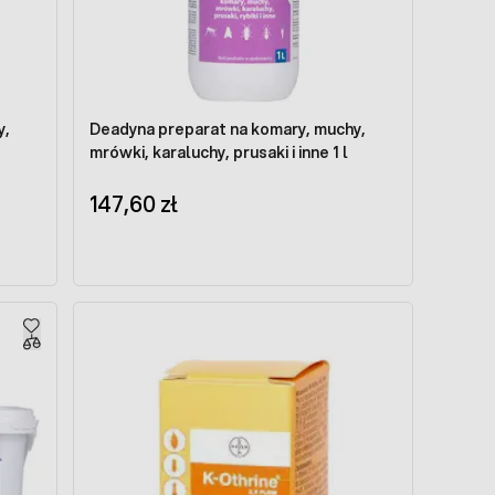
y,
Deadyna preparat na komary, muchy,
mrówki, karaluchy, prusaki i inne 1 l
147,60 zł