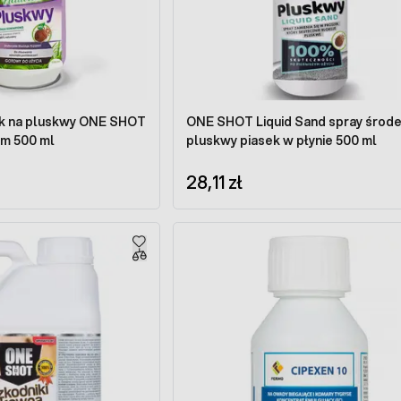
ek na pluskwy ONE SHOT
ONE SHOT Liquid Sand spray środe
m 500 ml
pluskwy piasek w płynie 500 ml
28,11 zł