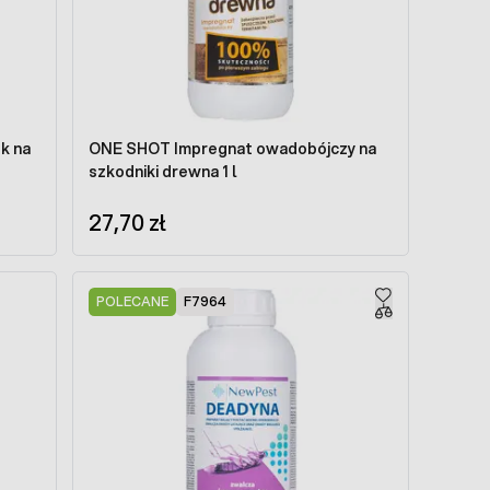
k na
ONE SHOT Impregnat owadobójczy na
szkodniki drewna 1 l
27,70 zł
POLECANE
F7964