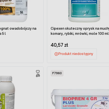
gnat owadobójczy na
Cipexen skuteczny oprysk na much
 5 l
komary, rybiki, mrówki, mole 100 ml
40,57 zł
Produkt niedostępny
F7960