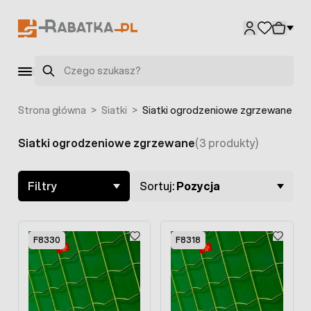
Przejdź do treści
Szukaj
Strona główna
>
Siatki
>
Siatki ogrodzeniowe zgrzewane
Siatki ogrodzeniowe zgrzewane
(3 produkty)
Skip to product list
Filtry
Sortuj:
Pozycja
F8330
F8318