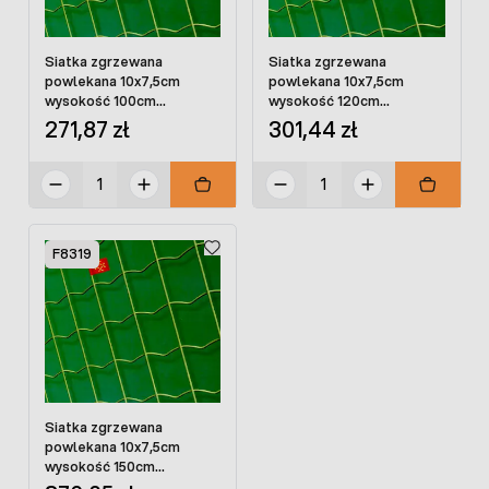
Siatka zgrzewana
Siatka zgrzewana
powlekana 10x7,5cm
powlekana 10x7,5cm
wysokość 100cm
wysokość 120cm
PROMOPLAST
PROMOPLAST
271,87 zł
301,44 zł
F8319
Siatka zgrzewana
powlekana 10x7,5cm
wysokość 150cm
PROMOPLAST