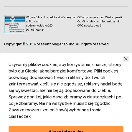
Wojewódzki Inspektorat Weterynarii
Główny Inspektorat Weterynarii
w Poznaniu
Obrót produktami leczniczymi
ul. Grunwaldzka 250
OTC na odległość
60-166 Poznań
Copyright © 2013-present Magento, Inc. All rights reserved.
Używamy plików cookies, aby korzystanie z naszej strony
było dla Ciebie jak najbardziej komfortowe. Pliki cookies
pozwalają dopasować treści i reklamy do Twoich
zainteresowań. Jeśli się nie zgodzisz, reklamy nadal będą
się wyświetlać, ale nie będą dopasowane do Ciebie.
Sprawdź poniżej, jakie dane zbieramy w ciasteczkach i po
co je zbieramy. Nie na wszystkie musisz się zgodzić.
Zawsze możesz zmienić swój wybór na stronie
ciasteczek.