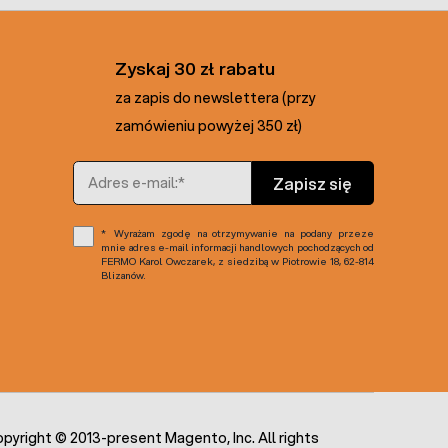
Zyskaj 30 zł rabatu
za zapis do newslettera (przy
zamówieniu powyżej 350 zł)
Adres e-mail
Zapisz się
Wyrażam zgodę na otrzymywanie na podany przeze
mnie adres e-mail informacji handlowych pochodzących od
FERMO Karol Owczarek, z siedzibą w Piotrowie 18, 62-814
Blizanów.
pyright © 2013-present Magento, Inc. All rights