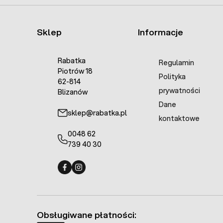
Sklep
Informacje
Rabatka
Regulamin
Piotrów 18
Polityka
62-814
prywatności
Blizanów
Dane
sklep@rabatka.pl
kontaktowe
0048 62
739 40 30
Fermo - facebook
Fermo - Instagram
Obsługiwane płatności: