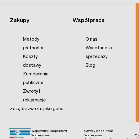
Zakupy
Współpraca
Metody
O nas
płatności
Wycofane ze
Koszty
sprzedaży
dostawy
Blog
Zamówienia
publiczne
Zwroty i
reklamacje
Zażądaj zwrotu jako gość
Wojewódzki Inspektorat
Główny Inspektorat
Weterynarii
Weterynarii
Co