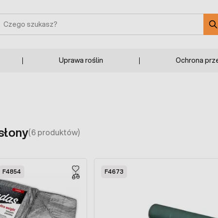
zukaj
Uprawa roślin
Ochrona prz
osłony
(6 produktów)
F4854
F4673