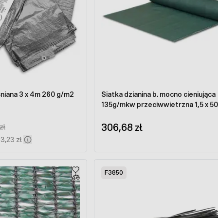
iana 3 x 4m 260 g/m2
Siatka dzianina b. mocno cieniująca
135g/mkw przeciwwietrzna 1,5 x 50
306,68 zł
 Price:
zł
63,23 zł
F3850