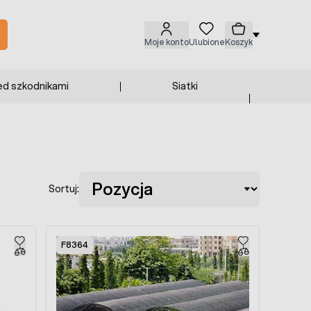
Moje konto
Ulubione
Koszyk
ed szkodnikami
Siatki
Sortuj:
F8364