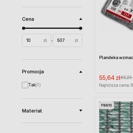
Cena
Minimal price
Maximum price
zł
zł
-
Plandeka wzmacn
Promocja
Cena promocyjna:
55,64 zł
Regular
63,23 
products available
Tak
(
1
)
Najniższa cena: 
F6610
Materiał