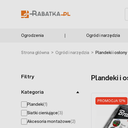
Przejdź do treści
S
Ogrodzenia
Ogród i narzędzia
Strona główna
>
Ogród i narzędzia
>
Plandeki i osłony
Filtry
Plandeki i 
Skip to product list
Kategoria
PROMOCJA 12%
Plandeki
(1)
products available
Siatki cieniujące
(3)
products available
Akcesoria montażowe
(2)
products available