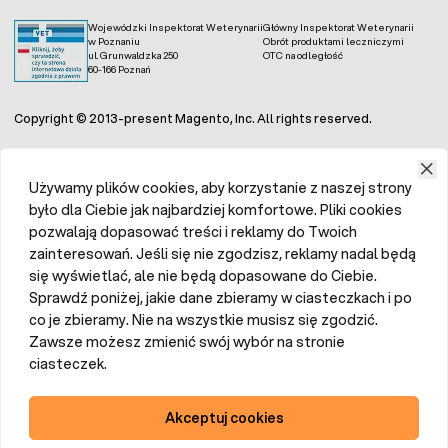
wilgotna, ale nie podmokła, co wymaga ziemi o
Wojewódzki Inspektorat Weterynarii
Główny Inspektorat Weterynarii
dobrej zdolności do drenażu.
w Poznaniu
Obrót produktami leczniczymi
ul. Grunwaldzka 250
OTC na odległość
Dostosowanie ziemi do potrzeb konkretnych warzyw
60-166 Poznań
może wymagać zastosowania odpowiednich składników
odżywczych lub zmian w strukturze gleby. Można to
Copyright © 2013-present Magento, Inc. All rights reserved.
osiągnąć poprzez stosowanie kompostu, nawozów, czy
dodatków do podłoży
. Innym rozwiązaniem jest
oferowana przez nas
ziemia uniwersalna do warzyw
,
Używamy plików cookies, aby korzystanie z naszej strony
która umożliwia uprawę prawie wszystkich warzyw.
było dla Ciebie jak najbardziej komfortowe. Pliki cookies
pozwalają dopasować treści i reklamy do Twoich
Przygotowanie ziemi do uprawy warzyw
zainteresowań. Jeśli się nie zgodzisz, reklamy nadal będą
się wyświetlać, ale nie będą dopasowane do Ciebie.
Prawidłowe przygotowanie ziemi do uprawy warzyw to
kluczowy krok, który zapewnia roślinom optymalne warunki
Sprawdź poniżej, jakie dane zbieramy w ciasteczkach i po
do wzrostu. Oczywiście konkretne zabiegi mogą się różnić
co je zbieramy. Nie na wszystkie musisz się zgodzić.
w zależności od potrzeb gatunkowych, stanu podłoża i
Zawsze możesz zmienić swój wybór na stronie
prac wykonanych jesienią.
ciasteczek.
Przekopywanie gleby
Akceptuj cookies
Podłoże należy dokładnie przekopać na głębokość około