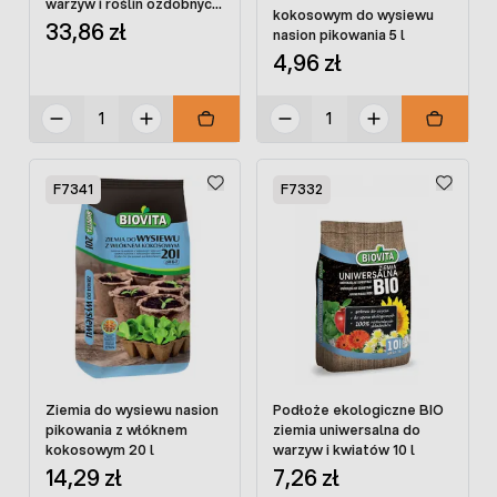
warzyw i roślin ozdobnych
kokosowym do wysiewu
50 L
33,86 zł
nasion pikowania 5 l
4,96 zł
F7341
F7332
Ziemia do wysiewu nasion
Podłoże ekologiczne BIO
pikowania z włóknem
ziemia uniwersalna do
kokosowym 20 l
warzyw i kwiatów 10 l
14,29 zł
7,26 zł