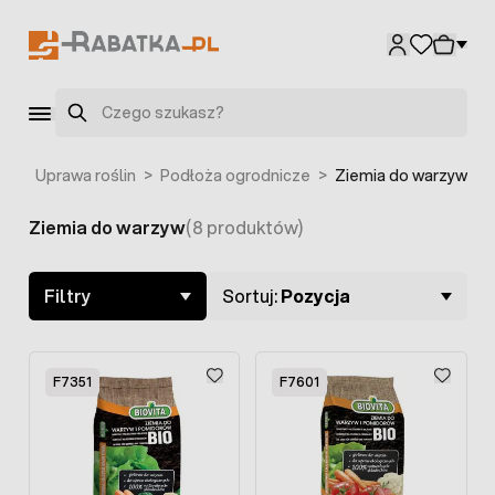
Przejdź do treści
Szukaj
na
>
Uprawa roślin
>
Podłoża ogrodnicze
>
Ziemia do warzyw
Ziemia do warzyw
(8 produktów)
Skip to product list
Filtry
Sortuj:
Pozycja
F7351
F7601