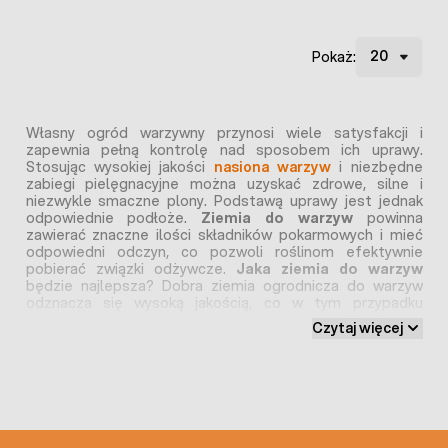
Pokaż:
Własny ogród warzywny przynosi wiele satysfakcji i
zapewnia pełną kontrolę nad sposobem ich uprawy.
Stosując wysokiej jakości
nasiona warzyw
i niezbędne
zabiegi pielęgnacyjne można uzyskać zdrowe, silne i
niezwykle smaczne plony. Podstawą uprawy jest jednak
odpowiednie podłoże.
Ziemia do warzyw
powinna
zawierać znaczne ilości składników pokarmowych i mieć
odpowiedni odczyn, co pozwoli roślinom efektywnie
pobierać związki odżywcze.
Jaka ziemia do warzyw
będzie najlepsza? Dobra ziemia ogrodnicza do warzyw
odznacza się wysoką jakością, co w tym przypadku
oznacza głównie, że jest pełna korzystnych dla roślin
Czytaj więcej
związków mineralnych, wolna od zanieczyszczeń i nasion.
Pozwala to ograniczyć negatywny wpływ na warzywa i
rozwój chwastów, co ułatwia dalszą pielęgnację ogródka
warzywnego. Dlatego w naszym sklepie znajdą Państwo
tylko produkty doskonałej jakości od sprawdzonych
producentów. W naszej ofercie znajdują się różne ziemie
np. specjalnie skomponowana
ziemia do pomidorów
, czy