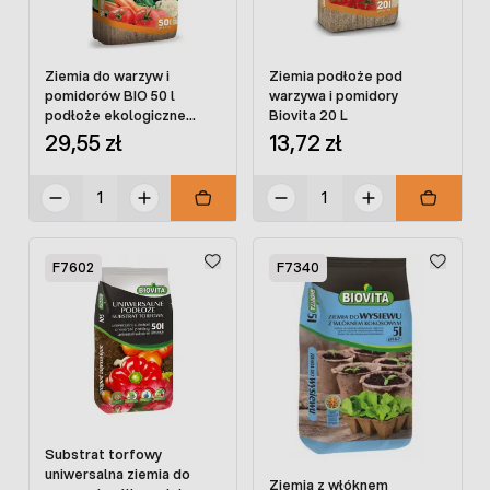
Ziemia do warzyw i
Ziemia podłoże pod
pomidorów BIO 50 l
warzywa i pomidory
podłoże ekologiczne
Biovita 20 L
BIOVITA
29,55 zł
13,72 zł
F7602
F7340
Substrat torfowy
uniwersalna ziemia do
Ziemia z włóknem