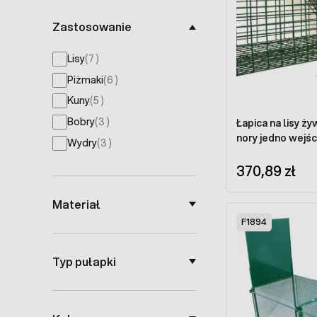
Zastosowanie
products available
Lisy
(
7
)
products available
Piżmaki
(
6
)
products available
Kuny
(
5
)
products available
Bobry
(
3
)
Łapica na lisy 
nory jedno wejśc
products available
Wydry
(
3
)
370,89 zł
Materiał
F1894
Typ pułapki