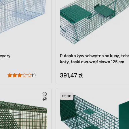
 wydry
Pułapka żywochwytna na kuny, tch
koty, łaski dwuwejściowa 125 cm
391,47 zł
(1)
F1918