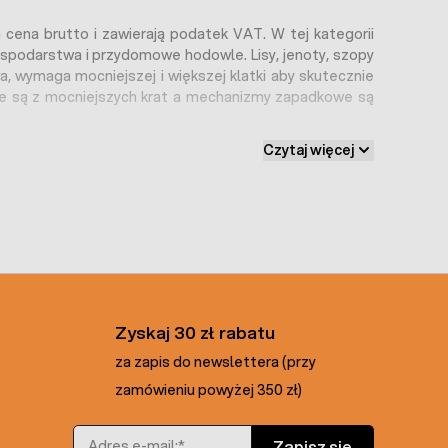
cena brutto i zawierają podatek VAT. W tej kategorii
gospodarstwa i przydomowe hodowle. Lisy, jenoty, szopy
a, wymaga mocniejszej i większej klatki aby skutecznie
ne są z mocniejszych krat a mechanizmy zapadkowe są
Czytaj więcej
emniej jednak znane są przypadki, że rudzielec wpadał
ciowe.
ozostawione przez rudzielca. Lis przechera nawiedzając np.
Zyskaj 30 zł rabatu
wane kury, czasem lekko je zakopuje i powraca po łup
za zapis do newslettera (przy
zamówieniu powyżej 350 zł)
Adres e-mail
ułapkę żywołowną należy zostawić w spokoju. Nie należy
Zapisz się