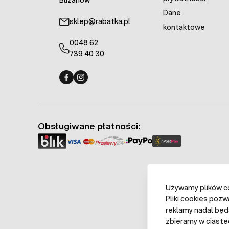
Blizanów
dotykać klatki zmi
Dane
listy, które potra
sklep@rabatka.pl
kontaktowe
0048 62
739 40 30
Fermo - facebook
Fermo - Instagram
Obsługiwane płatności:
Używamy plików coo
Pliki cookies pozw
reklamy nadal będ
zbieramy w ciaste