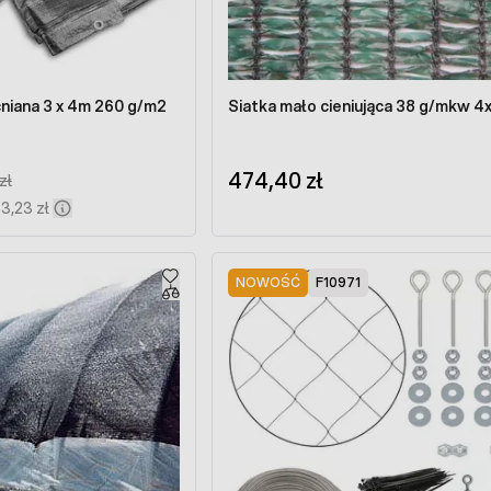
iana 3 x 4m 260 g/m2
Siatka mało cieniująca 38 g/mkw 
474,40 zł
 Price:
zł
63,23 zł
NOWOŚĆ
F10971