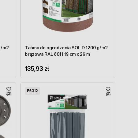
g/m2
Taśma do ogrodzenia SOLID 1200 g/m2
brązowa RAL 8011 19 cm x 26 m
135,93 zł
F6312