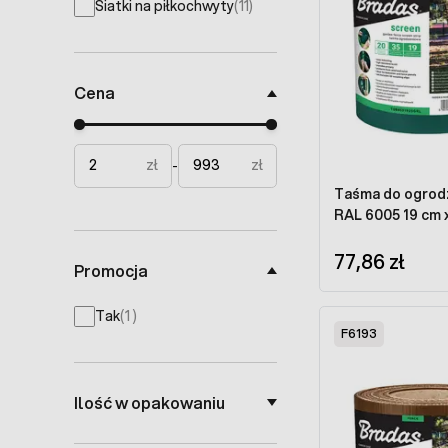
Siatki na piłkochwyty
(11)
products available
Cena
Minimal price
Maximum price
zł
zł
-
Taśma do ogrodz
RAL 6005 19 cm x
77,86 zł
Promocja
products available
Tak
(
1
)
F6193
Ilość w opakowaniu