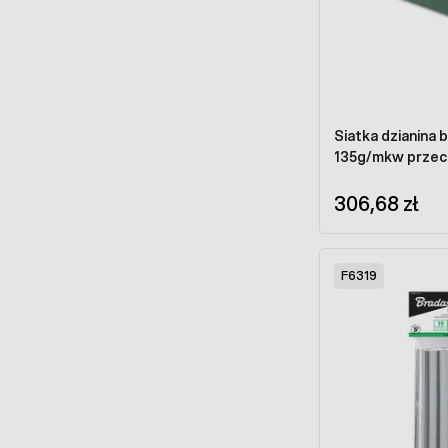
Siatka dzianina b
135g/mkw przeci
306,68 zł
F6319