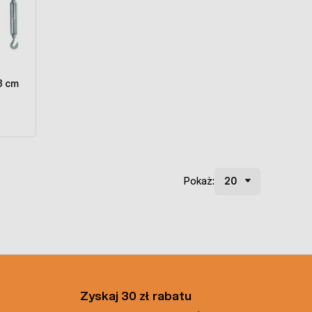
8 cm
Pokaż:
Zyskaj 30 zł rabatu