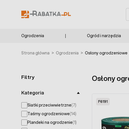
Przejdź do treści
S
Ogrodzenia
Ogród i narzędzia
Strona główna
>
Ogrodzenia
>
Osłony ogrodzeniowe
Filtry
Osłony og
Skip to product list
Kategoria
F6191
Siatki przeciwwietrzne
(7)
products available
Taśmy ogrodzeniowe
(14)
products available
Plandeki na ogrodzenie
(1)
products available