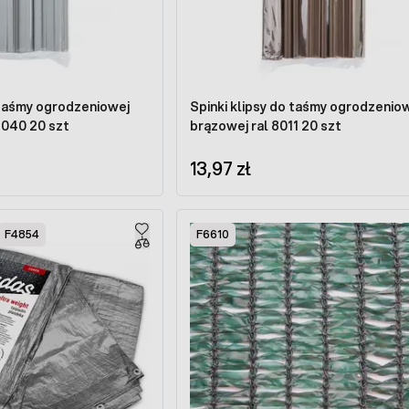
 taśmy ogrodzeniowej
Spinki klipsy do taśmy ogrodzenio
jasno szarej ral 7040 20 szt
brązowej ral 8011 20 szt
13,97 zł
F4854
F6610