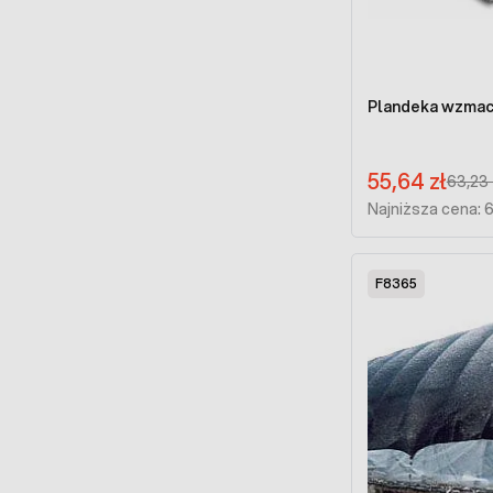
Plandeka wzmacn
Cena promocyjna:
55,64 zł
Regular
63,23 
Najniższa cena: 
F8365