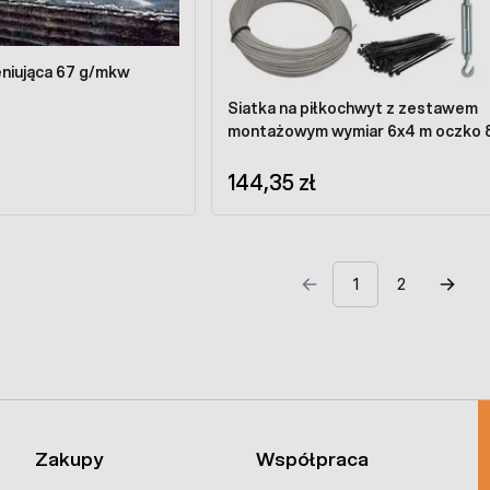
eniująca 67 g/mkw
Siatka na piłkochwyt z zestawem
montażowym wymiar 6x4 m oczko 
144,35 zł
1
2
Zakupy
Współpraca