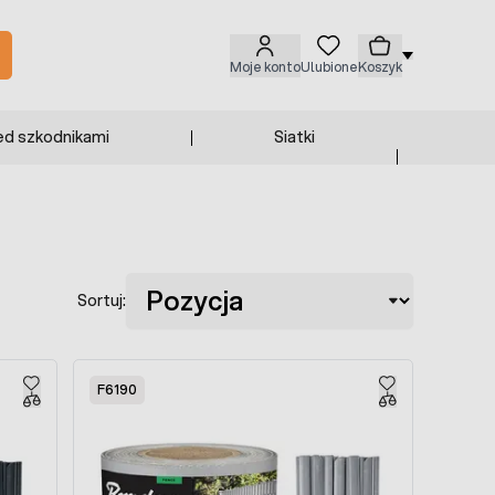
Moje konto
Ulubione
Koszyk
ed szkodnikami
Siatki
Sortuj:
F6190