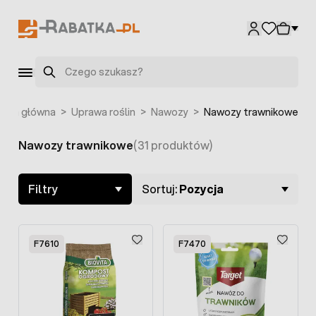
Przejdź do treści
F7606
F7605
F7515
F7350
F7349
Szukaj
rona główna
>
Uprawa roślin
>
Nawozy
>
Nawozy trawnikowe
Nawozy trawnikowe
(31 produktów)
Skip to product list
Filtry
Sortuj:
Pozycja
F7610
F7470