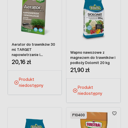
Aerator do trawników 30
ml TARGET
Wapno nawozowe z
napowietrzanie i
magnezem do trawników i
regeneracja trawnika
20,16 zł
podłoży Dolomit 20 kg
21,90 zł
Produkt
niedostępny
Produkt
niedostępny
F10400