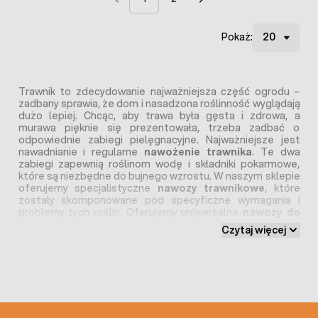
Pokaż:
Trawnik to zdecydowanie najważniejsza część ogrodu –
zadbany sprawia, że dom i nasadzona roślinność wyglądają
dużo lepiej. Chcąc, aby trawa była gęsta i zdrowa, a
murawa pięknie się prezentowała, trzeba zadbać o
odpowiednie zabiegi pielęgnacyjne. Najważniejsze jest
nawadnianie i regularne
nawożenie trawnika
. Te dwa
zabiegi zapewnią roślinom wodę i składniki pokarmowe,
które są niezbędne do bujnego wzrostu. W naszym sklepie
oferujemy specjalistyczne
nawozy trawnikowe
, które
zostały skomponowane pod specyficzne wymagania i
problemy tych roślin. Oferujemy uniwersalne
nawozy do
traw
, preparaty sezonowe i dedykowane konkretnym
Czytaj więcej
problemom np.
nawóz antymech
, czy nawóz
zakwaszający glebę. W naszej ofercie znajdą Państwo
również inne preparaty i akcesoria, które pomogą zadbać o
trawnik np.
nasiona traw
, obrzeża trawnikowe i środki
ochrony roślin. Zapraszamy do zapoznania się z pełną
ofertą sklepu, w którym dbamy zarówno o wysoką jakość
produktów, jak i korzystne ceny!