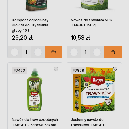
Kompost ogrodniczy
Nawóz do trawnika NPK
Biovita do użyźniania
TARGET 150 g
gleby 40 l
29,20 zł
10,53 zł
F7473
F7979
Nawóz do traw ozdobnych
Jesienny nawóz do
TARGET - zdrowe źdźbła
trawników TARGET