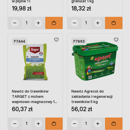
w płynie 1 l
granulat 1 kg
19,98 zł
18,32 zł
F7444
F7693
Nawóz do trawników
Nawóz Agrecol do
TARGET z mchem
zakładania i regeneracji
wapniowo-magnezowy 15
trawników 5 kg
kg
60,37 zł
56,02 zł