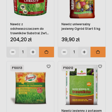
Nawóz z
Nawóz uniwersalny
odchwaszczaczem do
jesienny Ogród Start 5 kg
trawników Substral 2w1
długodziałający 5 kg
204,20 zł
39,90 zł
F10013
F10012
Nawóz jesienny z potasem