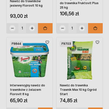
Nawóz do trawników
do trawnika Fruktovit Plus
jesienny Florovit 10 kg
25 kg
106,56 zł
93,00 zł
F9844
F9703
Interwencyjny nawóz do
Nawóz do trawnika
trawników z żelazem
Trawnik Max 10 kg Ogród
Florovit 8 kg
Start
65,90 zł
74,85 zł