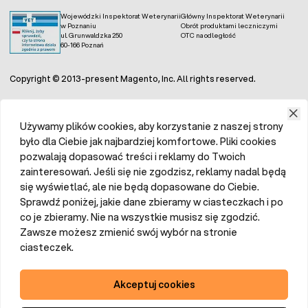
Wojewódzki Inspektorat Weterynarii
Główny Inspektorat Weterynarii
Wiosna to czas, w którym rośliny intensywnie rosną i
w Poznaniu
Obrót produktami leczniczymi
ul. Grunwaldzka 250
OTC na odległość
potrzebują do tego odpowiednich składników
60-166 Poznań
pokarmowych. Kluczowy jest azot, który pobudza wzrost i
przyspiesza regenerację trawnika. Nawożenie należy
przeprowadzić od razu po pierwszym koszeniu (marzec –
Copyright © 2013-present Magento, Inc. All rights reserved.
kwiecień).
Letnie nawożenie trawy
Używamy plików cookies, aby korzystanie z naszej strony
było dla Ciebie jak najbardziej komfortowe. Pliki cookies
Latem należy wykorzystywać
nawozy trawnikowe
o
pozwalają dopasować treści i reklamy do Twoich
mniejszej zawartości azotu, aby nie pobudzać zbyt mocno
wzrostu roślin. Murawa jest osłabiona przez susze i
zainteresowań. Jeśli się nie zgodzisz, reklamy nadal będą
wysokie temperatury, więc bujny wzrost w tym czasie nie
się wyświetlać, ale nie będą dopasowane do Ciebie.
jest wskazany. Najlepiej sprawdzają się nawozy
Sprawdź poniżej, jakie dane zbieramy w ciasteczkach i po
wieloskładnikowe, które dostarczają wszystkich
składników pokarmowych.
co je zbieramy. Nie na wszystkie musisz się zgodzić.
Zawsze możesz zmienić swój wybór na stronie
Jesienne nawożenie trawnika
ciasteczek.
Jesienny nawóz do trawnika
ma przede wszystkim
Akceptuj cookies
przygotować trawę na zimę. Dlatego zawiera mało azotu,
a większe ilości fosforu i potasu, które wzmacniają system