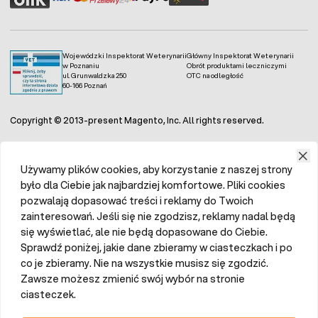
Wojewódzki Inspektorat Weterynarii
Główny Inspektorat Weterynarii
w Poznaniu
Obrót produktami leczniczymi
ul. Grunwaldzka 250
OTC na odległość
60-166 Poznań
Copyright © 2013-present Magento, Inc. All rights reserved.
Używamy plików cookies, aby korzystanie z naszej strony
było dla Ciebie jak najbardziej komfortowe. Pliki cookies
pozwalają dopasować treści i reklamy do Twoich
zainteresowań. Jeśli się nie zgodzisz, reklamy nadal będą
się wyświetlać, ale nie będą dopasowane do Ciebie.
Sprawdź poniżej, jakie dane zbieramy w ciasteczkach i po
co je zbieramy. Nie na wszystkie musisz się zgodzić.
Zawsze możesz zmienić swój wybór na stronie
ciasteczek.