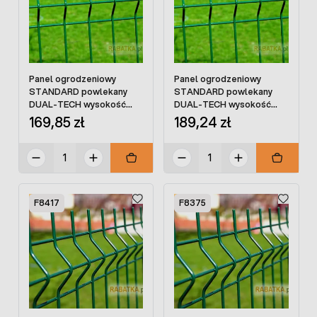
Panel ogrodzeniowy
Panel ogrodzeniowy
STANDARD powlekany
STANDARD powlekany
DUAL-TECH wysokość
DUAL-TECH wysokość
156cm
176cm
169,85 zł
189,24 zł
F8417
F8375