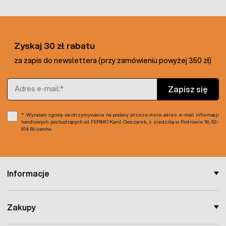
Zyskaj 30 zł rabatu
za zapis do newslettera (przy zamówieniu powyżej 350 zł)
Adres e-mail
Zapisz się
Wyrażam zgodę na otrzymywanie na podany przeze mnie adres e-mail informacji
handlowych pochodzących od FERMO Karol Owczarek, z siedzibą w Piotrowie 18, 62-
814 Blizanów.
Informacje
Zakupy