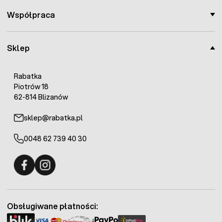
Współpraca
Sklep
Rabatka
Piotrów 18
62-814 Blizanów
sklep@rabatka.pl
0048 62 739 40 30
Fermo - facebook
Fermo - Instagram
Obsługiwane płatności: