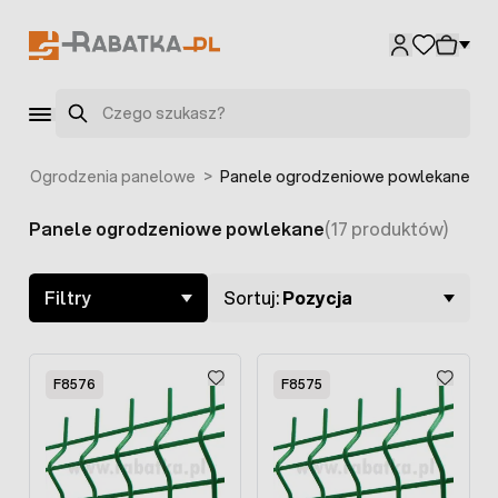
Przejdź do treści
Szukaj
a
>
Ogrodzenia panelowe
>
Panele ogrodzeniowe powlekane
Panele ogrodzeniowe powlekane
(17 produktów)
Skip to product list
Filtry
Sortuj:
Pozycja
F8576
F8575