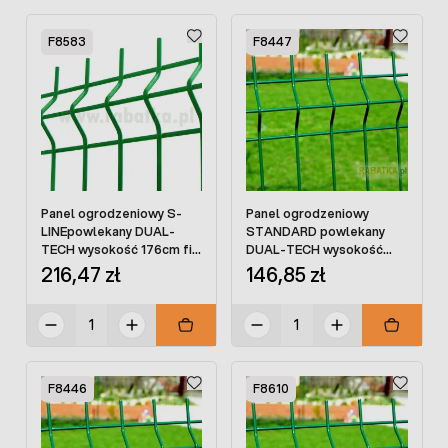
F8583
F8447
Panel ogrodzeniowy S-
Panel ogrodzeniowy
LINEpowlekany DUAL-
STANDARD powlekany
TECH wysokość 176cm fi 5
DUAL-TECH wysokość
mm
136cm
216,47 zł
146,85 zł
F8446
F8610