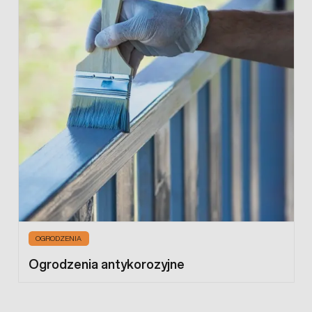
maksymalnie długo zachowają swoje najlepsze walory
estetyczne, a kolor zachowa swój idealny odcień i wygląd.
Bez względu na warunki atmosferyczne.Pojedynczy panel
serii SOLID posiada niebywałą sztywność i wytrzymałość
dlatego możliwe jest jego wykonanie nawet do wysokości
2560mm. Panele SOLID znajdują swoje szerokie
zastosowanie zarówno przy wygrodzeniach pojedynczych
posesji i domów jednorodzinnych jak i dużych ogrodzeniach
fabryk i zakładów i terenów przemysłowych..
Zabezpieczenie antykorozyjne (ocynk ogniowy i malowanie
elektrostatycznie, proszkowe ), wytrzymała stal, najlepsze
gatunkowo komponenty. To wszystko wpływa na
ponadprzeciętną żywotność i wytrzymałość ogrodzenia
panelowego SOLID .
OGRODZENIA
Ogrodzenia antykorozyjne