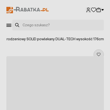
Przejdź do treści
Szukaj
l ogrodzeniowy SOLID powlekany DUAL-TECH wysokość 176cm