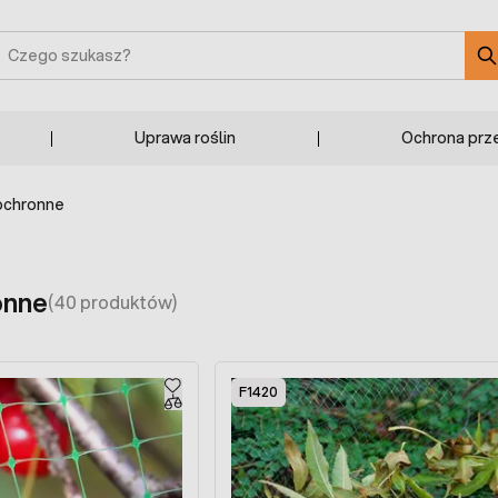
zukaj
Uprawa roślin
Ochrona prz
 ochronne
onne
(40 produktów)
F1420