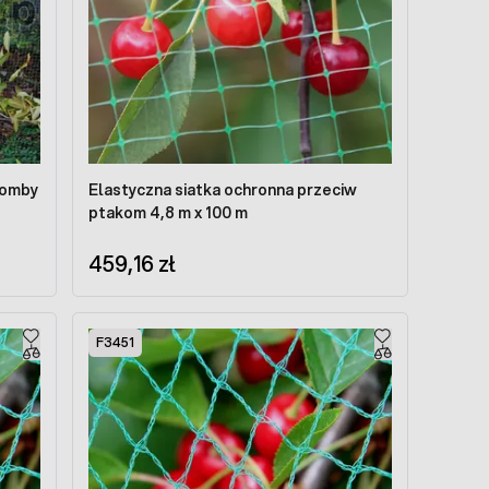
klomby
Elastyczna siatka ochronna przeciw
ptakom 4,8 m x 100 m
459,16 zł
F3451