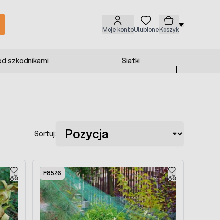
Moje konto
Ulubione
Koszyk
ed szkodnikami
Siatki
Sortuj:
F8526