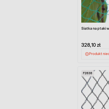
Siatka na ptaki 
328,10 zł
Produkt ni
F2838