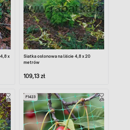
4,8 x
Siatka osłonowa na liście 4,8 x 20
metrów
109,13 zł
F1423