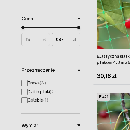
Cena
Minimal price
Maximum price
zł
zł
-
Elastyczna siat
ptakom 4,8 m x 
Przeznaczenie
30,18 zł
products available
Trawa
(
3
)
products available
Dzikie ptaki
(
2
)
F1421
products available
Gołębie
(
1
)
Wymiar