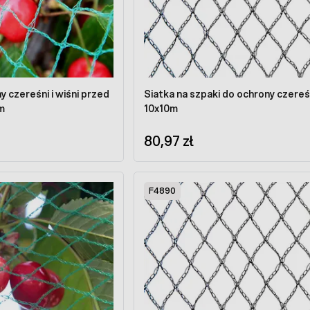
y czereśni i wiśni przed
Siatka na szpaki do ochrony czereś
m
10x10m
80,97 zł
F4890