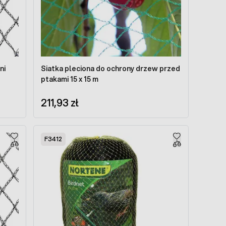
ni
Siatka pleciona do ochrony drzew przed
ptakami 15 x 15 m
211,93 zł
F3412