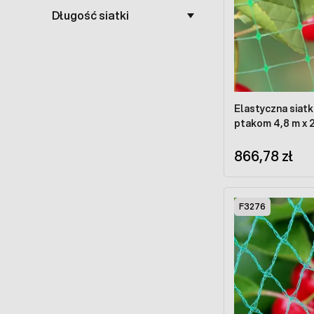
Długość siatki
Elastyczna siat
ptakom 4,8 m x 
866,78 zł
F3276