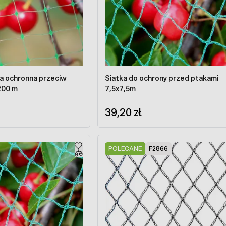
ka ochronna przeciw
Siatka do ochrony przed ptakami
200 m
7,5x7,5m
39,20 zł
POLECANE
F2866