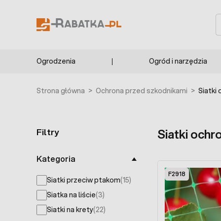
Przejdź do treści
F6608
S
Ogrodzenia
Ogród i narzędzia
Strona główna
>
Ochrona przed szkodnikami
>
Siatki
Filtry
Siatki ochr
Skip to product list
Kategoria
F2918
Siatki przeciw ptakom
(15)
products available
Siatka na liście
(3)
products available
Siatki na krety
(22)
products available