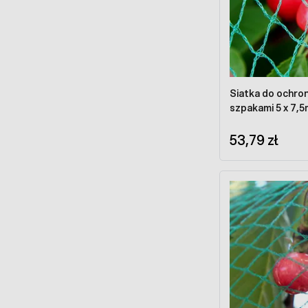
Siatka do ochron
szpakami 5 x 7,5
53,79 zł