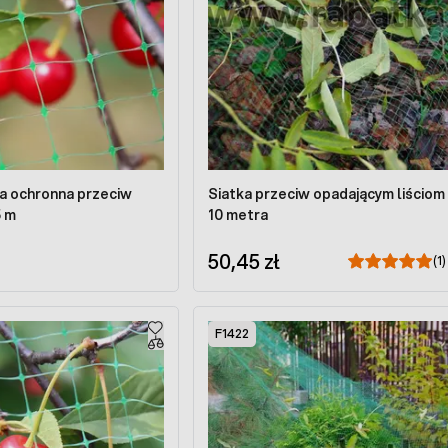
ka ochronna przeciw
Siatka przeciw opadającym liściom 
5 m
10 metra
50,45 zł
(1)
F1422