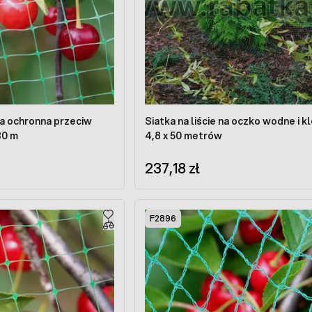
ka ochronna przeciw
Siatka na liście na oczko wodne i 
30 m
4,8 x 50 metrów
237,18 zł
F2896