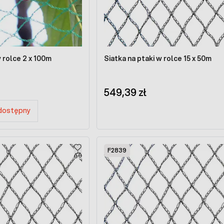
w rolce 2 x 100m
Siatka na ptaki w rolce 15 x 50m
549,39 zł
edostępny
F2839