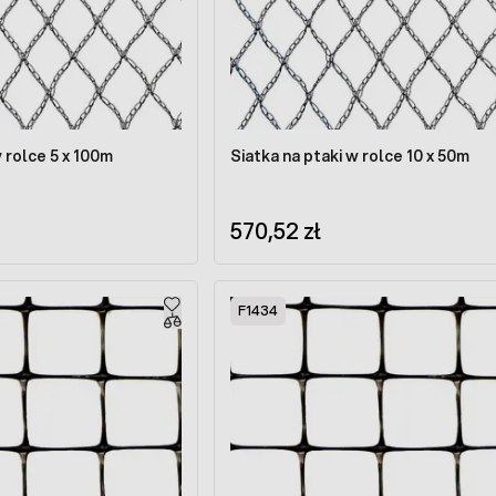
w rolce 5 x 100m
Siatka na ptaki w rolce 10 x 50m
570,52 zł
F1434