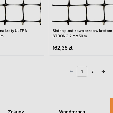
krety ULTRA
Siatka plastikowa przeciw kretom
 m
STRONG 2 m x 50 m
162,38 zł
1
2
Zakupy
Współpraca