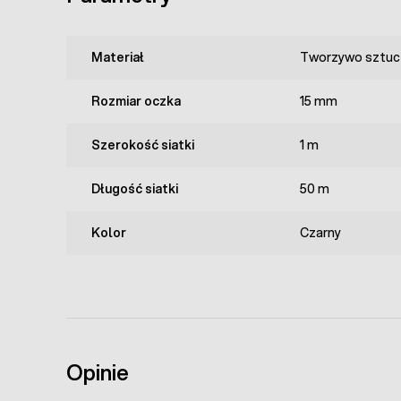
Materiał
Tworzywo sztuc
Rozmiar oczka
15 mm
Szerokość siatki
1 m
Długość siatki
50 m
Kolor
Czarny
Opinie