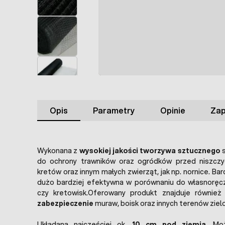
Opis
Parametry
Opinie
Zap
Wykonana z
wysokiej jakości tworzywa sztucznego
s
do ochrony trawników oraz ogródków przed niszczyc
kretów oraz innym małych zwierząt, jak np. nornice. Ba
dużo bardziej efektywna w porównaniu do własnoręc
czy kretowisk.Oferowany produkt znajduje również
zabezpieczenie
muraw, boisk oraz innych terenów ziel
Układana najczęściej ok.
10 cm pod ziemią
. Mo