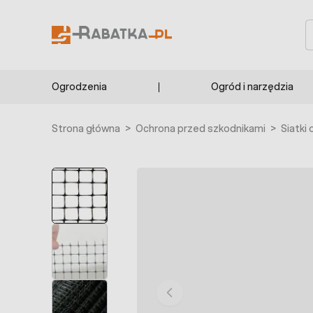
Przejdź do treści
S
Ogrodzenia
Ogród i narzędzia
Strona główna
>
Ochrona przed szkodnikami
>
Siatki