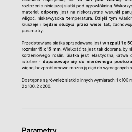
rozłożenie niniejszej siatki pod agrowłókniną. Wykorzy
materiał
odporny
jest na niekorzystne warunki panuj
wilgoć, niska/wysoka temperatura. Dzięki tym właśc
kruszeje i
będzie służyła przez wiele lat
, zachowuj
parametry.
Przedstawiana siatka sprzedawana jest
w szpuli 1 x 5
rozmiar
15 x 15 mm
. Wielkość ta jest tak dobrana, by 
korzeniowego roślin. Siatka jest elastyczna, łatwa 
istotne -
dopasowuje się do nierównego podłoża
więcej bezproblemowo można ją ciąć do wymaganych r
Dostępne są również siatki o innych wymiarach: 1 x 100 m,
2 x 100, 2 x 200.
Parametry