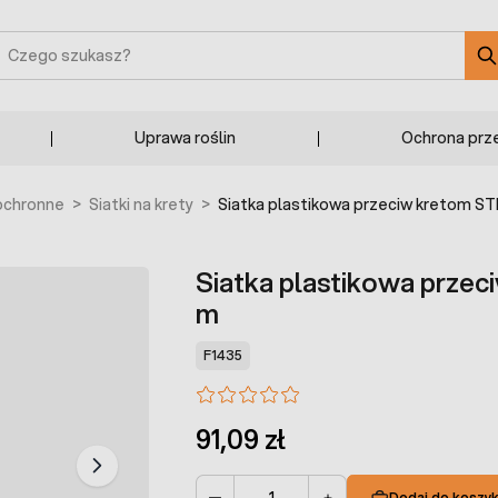
zukaj
Uprawa roślin
Ochrona prz
 ochronne
>
Siatki na krety
>
Siatka plastikowa przeciw kretom S
Siatka plastikowa prze
m
F1435
91,09 zł
Dodaj do koszy