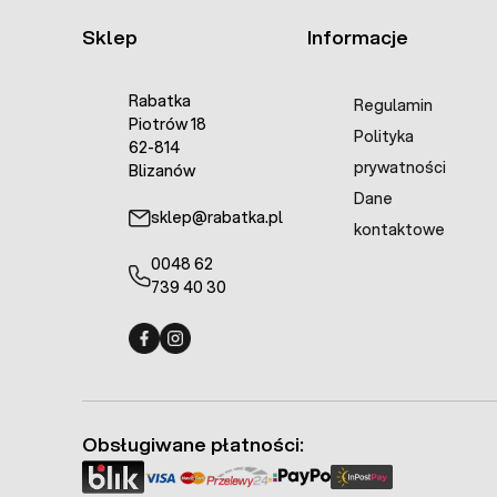
Sklep
Informacje
Rabatka
Regulamin
Piotrów 18
Polityka
62-814
prywatności
Blizanów
Dane
sklep@rabatka.pl
kontaktowe
0048 62
739 40 30
Fermo - facebook
Fermo - Instagram
Obsługiwane płatności: