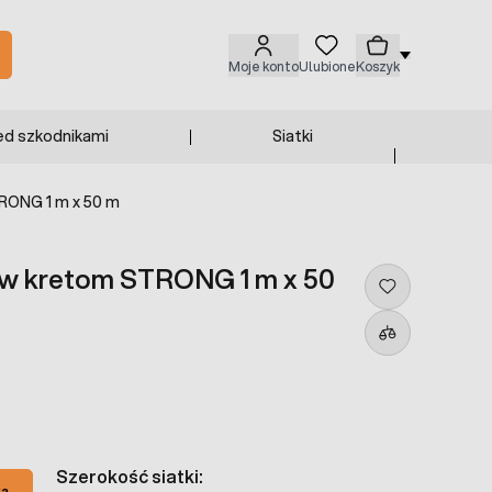
Moje konto
Ulubione
Koszyk
ed szkodnikami
Siatki
TRONG 1 m x 50 m
ciw kretom STRONG 1 m x 50
Szerokość siatki:
ka