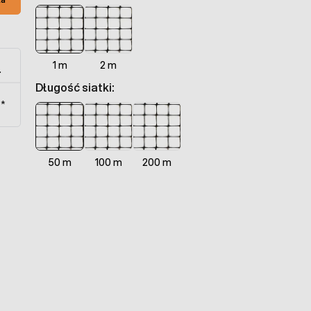
1 m
2 m
.
Długość siatki:
t*
50 m
100 m
200 m