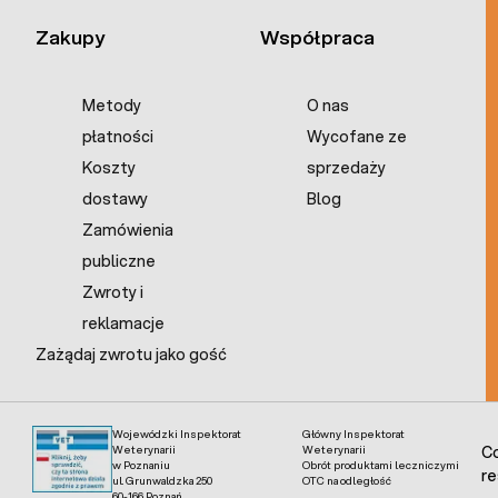
Zakupy
Współpraca
Metody
O nas
płatności
Wycofane ze
Koszty
sprzedaży
dostawy
Blog
Zamówienia
publiczne
Zwroty i
reklamacje
Zażądaj zwrotu jako gość
Wojewódzki Inspektorat
Główny Inspektorat
Weterynarii
Weterynarii
Co
w Poznaniu
Obrót produktami leczniczymi
re
ul. Grunwaldzka 250
OTC na odległość
60-166 Poznań