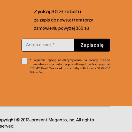
Zyskaj 30 zł rabatu
za zapis do newslettera (przy
zamówieniu powyżej 350 zł)
Adres e-mail
Zapisz się
Wyrażam zgodę na otrzymywanie na podany przeze
mnie adres e-mail informacji handlowych pochodzących od
FERMO Karol Owczarek, z siedzibą w Piotrowie 18, 62-814
Blizanów.
pyright © 2013-present Magento, Inc. All rights
served.