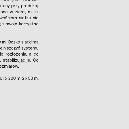
stany przy produkcji
ące w ziemi, m. in.
iwościom siatka nie
ąc swoje korzystne
0 m
. Oczko siatki ma
nie niszczyć systemu
do rozłożenia, a co
, stabilizując je. Co
ozmiarów.
 1 x 200 m, 2 x 50 m,