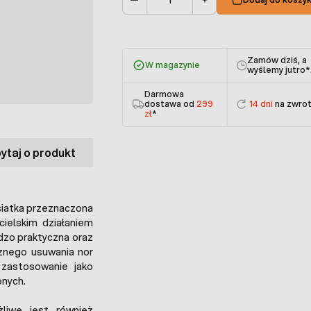
Ilość
Zamów dziś, a
W magazynie
wyślemy jutro
*
Darmowa
dostawa od
299
14 dni
na zwro
zł
*
ytaj o produkt
iatka przeznaczona
ielskim działaniem
rdzo praktyczna oraz
znego usuwania nor
 zastosowanie jako
onych.
żliwe jest również