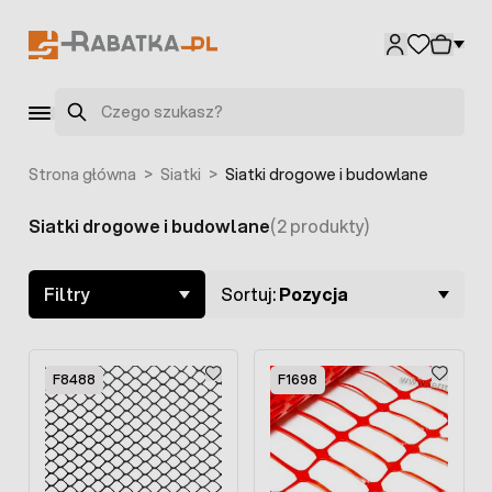
Przejdź do treści
Szukaj
Strona główna
>
Siatki
>
Siatki drogowe i budowlane
Siatki drogowe i budowlane
(2 produkty)
Skip to product list
Filtry
Sortuj:
Pozycja
F8488
F1698