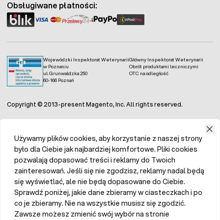
Obsługiwane płatności:
Wojewódzki Inspektorat Weterynarii
Główny Inspektorat Weterynarii
w Poznaniu
Obrót produktami leczniczymi
ul. Grunwaldzka 250
OTC na odległość
60-166 Poznań
Copyright © 2013-present Magento, Inc. All rights reserved.
Używamy plików cookies, aby korzystanie z naszej strony
było dla Ciebie jak najbardziej komfortowe. Pliki cookies
pozwalają dopasować treści i reklamy do Twoich
zainteresowań. Jeśli się nie zgodzisz, reklamy nadal będą
się wyświetlać, ale nie będą dopasowane do Ciebie.
Sprawdź poniżej, jakie dane zbieramy w ciasteczkach i po
co je zbieramy. Nie na wszystkie musisz się zgodzić.
Zawsze możesz zmienić swój wybór na stronie