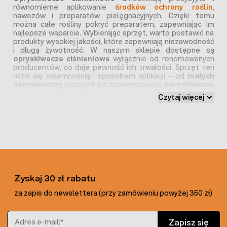
równomierne aplikowanie
środków ochrony roślin
,
nawozów i preparatów pielęgnacyjnych. Dzięki temu
można całe rośliny pokryć preparatem, zapewniając im
najlepsze wsparcie. Wybierając sprzęt, warto postawić na
produkty wysokiej jakości, które zapewniają niezawodność
i długą żywotność. W naszym sklepie dostępne są
opryskiwacze ciśnieniowe
wyłącznie od renomowanych
producentów, co daje pewność ich trwałości. Sprzęt ten
różni się pojemnością i sposobem aplikacji – od
małych
opryskiwaczy
ręcznych po zaawansowane
opryskiwacze
plecakowe
. Odpowiednio dobrany sprzęt pozwala na
Czytaj więcej
skuteczną ochronę roślin, a jednocześnie bardzo ułatwia i
przyspiesza wykonanie pracy. Poza opryskiwaczami
oferujemy również inne produkty, które są niezbędne do
uprawy roślin
takie jak: nawozy, podłoża, nasiona,
narzędzia ogrodowe, czy akcesoria ogrodnicze.
Jakie są opryskiwacze ciśnieniowe –
najpopularniejsze rodzaje
Zyskaj 30 zł rabatu
za zapis do newslettera (przy zamówieniu powyżej 350 zł)
Opryskiwacze ciśnieniowe
występują w różnych
wariantach, które różnią się rozmiarem, pojemnością oraz
Adres e-mail
sposobem użytkowania. Najpopularniejsze są małe
Zapisz się
opryskiwacze ręczne oraz opryskiwacze plecakowe.