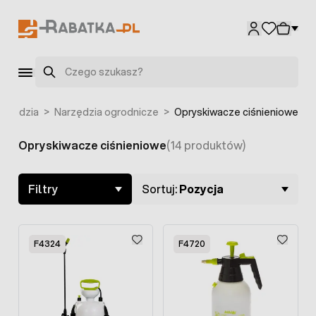
Przejdź do treści
F8357
F8358
Szukaj
arzędzia
>
Narzędzia ogrodnicze
>
Opryskiwacze ciśnieniowe
Opryskiwacze ciśnieniowe
(14 produktów)
Skip to product list
Filtry
Sortuj:
Pozycja
F4324
F4720