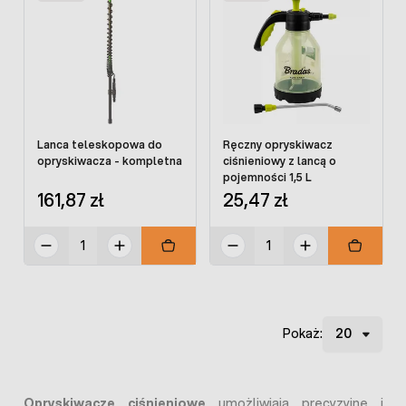
Lanca teleskopowa do
Ręczny opryskiwacz
opryskiwacza - kompletna
ciśnieniowy z lancą o
pojemności 1,5 L
161,87 zł
25,47 zł
Pokaż:
Opryskiwacze ciśnieniowe
umożliwiają precyzyjne i