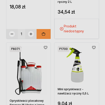
ręczny 2 L
18,08 zł
34,54 zł
Produkt
niedostępny
F6071
F1700
Mini spryskiwacz -
nawilżacz ręczny 0,5 L
Opryskiwacz plecakowy
9,04 zł
Sprayer 16 litrów z lancą