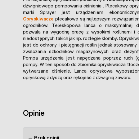
dźwigniowego pompowania ciśnienia . Plecakowy opry
marki Sprayer jest urządzeniem ekonomiczn
Opryskiwacze
plecakowe są najlepszym rozwiązaniem
ogrodników. Teleskopowa lanca o maksymalnej 
pozwala na wygodną pracę z wysokimi roślinami i 
niedostępnych takich jak np. rozległe klomby. Oprysk
jest do ochrony i pielęgnacji roślin jednak stosowan
zwalczania szkodników magazynowych oraz dezynfek
Pompa urządzenia jest napędzana poprzez ruch (g
pompy. W ten sposób do zbiornika opryskiwacza tłoczo
wytwarzane ciśnienie. Lanca opryskowa wyposażo
opryskową z dyszą oraz rękojeść z dźwignią zaworu.
Opinie
Brak opinii