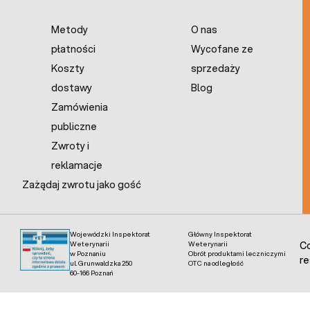
Metody
O nas
płatności
Wycofane ze
Koszty
sprzedaży
dostawy
Blog
Zamówienia
publiczne
Zwroty i
reklamacje
Zażądaj zwrotu jako gość
Wojewódzki Inspektorat
Główny Inspektorat
Weterynarii
Weterynarii
Co
w Poznaniu
Obrót produktami leczniczymi
re
ul. Grunwaldzka 250
OTC na odległość
60-166 Poznań