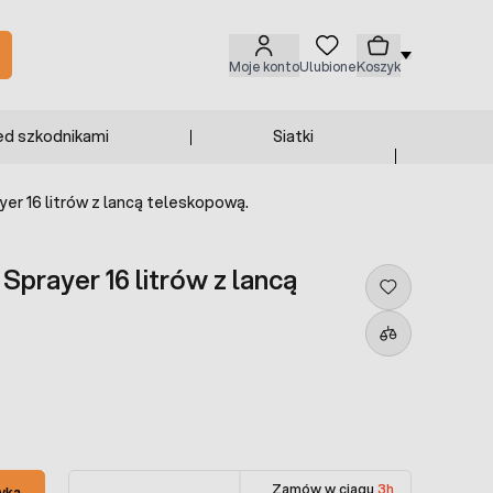
Moje konto
Ulubione
Koszyk
ed szkodnikami
Siatki
er 16 litrów z lancą teleskopową.
prayer 16 litrów z lancą
Zamów w ciągu
3h
yka