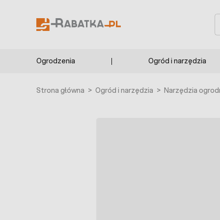
Przejdź do treści
S
Ogrodzenia
Ogród i narzędzia
Strona główna
>
Ogród i narzędzia
>
Narzędzia ogrod