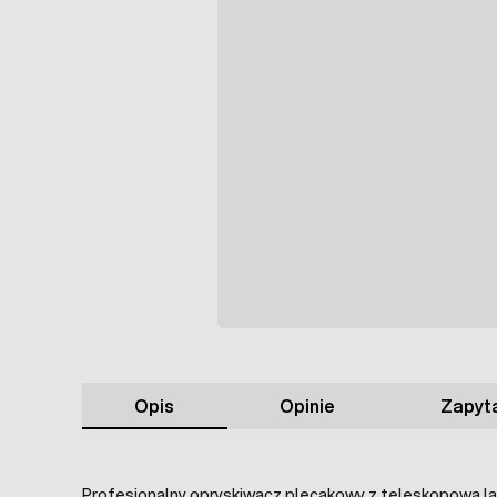
Opis
Opinie
Zapyta
Profesjonalny opryskiwacz plecakowy z teleskopową 