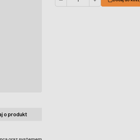
Ilość
j o produkt
lancą oraz systemem