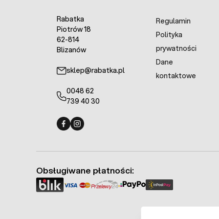
Rabatka
Regulamin
Piotrów 18
Polityka
62-814
prywatności
Blizanów
Dane
sklep@rabatka.pl
kontaktowe
0048 62
739 40 30
Fermo - facebook
Fermo - Instagram
Obsługiwane płatności: