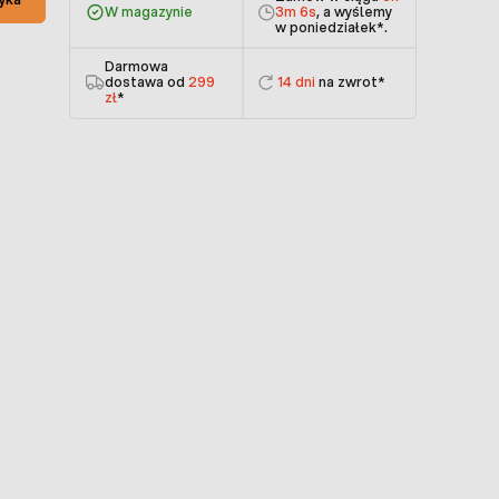
W magazynie
3m 6s
, a wyślemy
w poniedziałek
*.
Darmowa
dostawa od
299
14 dni
na zwrot*
zł
*