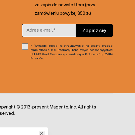
za zapis do newslettera (przy
zamówieniu powyżej 350 zł)
Adres e-mail
Zapisz się
Wyrażam zgodę na otrzymywanie na podany przeze
mnie adres e-mail informacji handlowych pochodzących od
FERMO Karol Owczarek, z siedzibą w Piotrowie 18, 62-814
Blizanów.
pyright © 2013-present Magento, Inc. All rights
served.