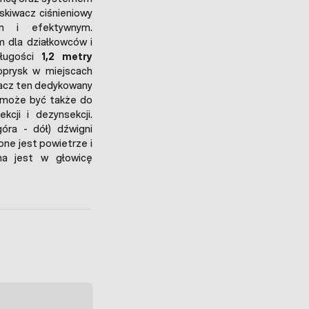
skiwacz ciśnieniowy
ym i efektywnym.
 dla działkowców i
długości
1,2 metry
oprysk w miejscach
iwacz ten dedykowany
y może być także do
cji i dezynsekcji.
óra - dół) dźwigni
ne jest powietrze i
na jest w głowicę