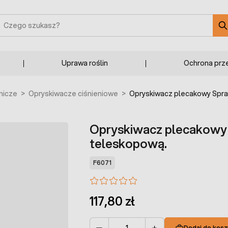
zukaj
Uprawa roślin
Ochrona prz
nicze
>
Opryskiwacze ciśnieniowe
>
Opryskiwacz plecakowy Spray
Opryskiwacz plecakowy S
teleskopową.
F6071
117,80 zł
Dodaj do kosz