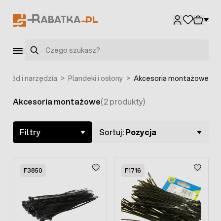
Przejdź do treści
Szukaj
Ogród i narzędzia
>
Plandeki i osłony
>
Akcesoria montażowe
Akcesoria montażowe
(2 produkty)
Skip to product list
Filtry
Sortuj:
Pozycja
F3850
F1716