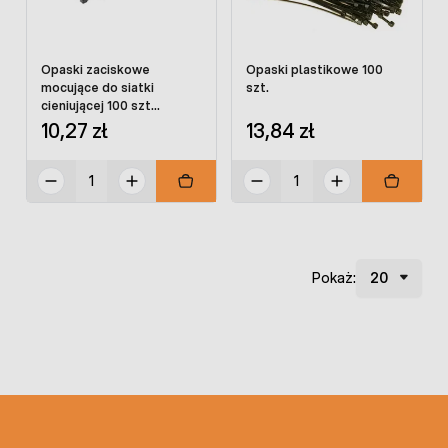
Opaski zaciskowe
Opaski plastikowe 100
mocujące do siatki
szt.
cieniującej 100 szt
4,8x200 mm
10,27 zł
13,84 zł
Pokaż: