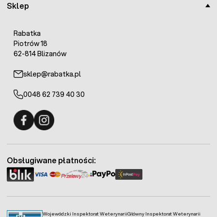
Sklep
Rabatka
Piotrów 18
62-814 Blizanów
sklep@rabatka.pl
0048 62 739 40 30
Fermo - facebook
Fermo - Instagram
Obsługiwane płatności:
Wojewódzki Inspektorat Weterynarii
Główny Inspektorat Weterynarii