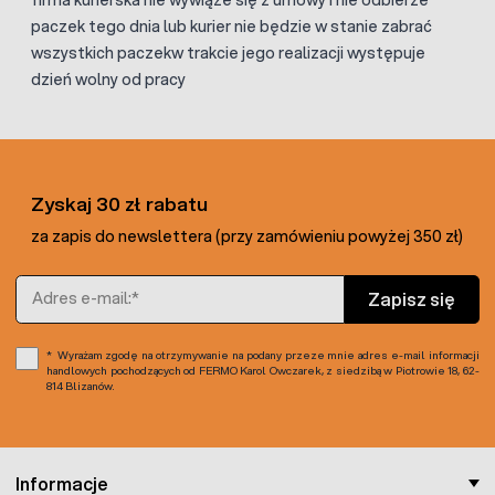
firma kurierska nie wywiąże się z umowy i nie odbierze
paczek tego dnia lub kurier nie będzie w stanie zabrać
wszystkich paczekw trakcie jego realizacji występuje
dzień wolny od pracy
Zyskaj 30 zł rabatu
za zapis do newslettera (przy zamówieniu powyżej 350 zł)
Adres e-mail
Zapisz się
Wyrażam zgodę na otrzymywanie na podany przeze mnie adres e-mail informacji
handlowych pochodzących od FERMO Karol Owczarek, z siedzibą w Piotrowie 18, 62-
814 Blizanów.
Informacje