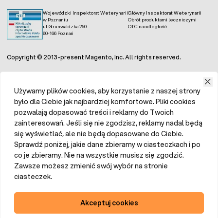
Wojewódzki Inspektorat Weterynarii
Główny Inspektorat Weterynarii
w Poznaniu
Obrót produktami leczniczymi
ul. Grunwaldzka 250
OTC na odległość
60-166 Poznań
Copyright © 2013-present Magento, Inc. All rights reserved.
Używamy plików cookies, aby korzystanie z naszej strony
było dla Ciebie jak najbardziej komfortowe. Pliki cookies
pozwalają dopasować treści i reklamy do Twoich
zainteresowań. Jeśli się nie zgodzisz, reklamy nadal będą
się wyświetlać, ale nie będą dopasowane do Ciebie.
Sprawdź poniżej, jakie dane zbieramy w ciasteczkach i po
co je zbieramy. Nie na wszystkie musisz się zgodzić.
Zawsze możesz zmienić swój wybór na stronie
ciasteczek.
Akceptuj cookies