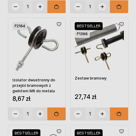
F2164
BESTSELLER
F1366
Zestaw bramowy
Izolator dwustronny do
przejść bramowych z
gwintem M6 do metalu
27,74 zł
8,67 zł
BESTSELLER
BESTSELLER