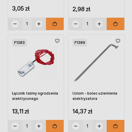
3,05 zł
2,98 zł
F1383
F1389
Łącznik taśmy ogrodzenia
Uziom - bolec uziemienia
elektrycznego
elektryzatora
13,11 zł
14,37 zł