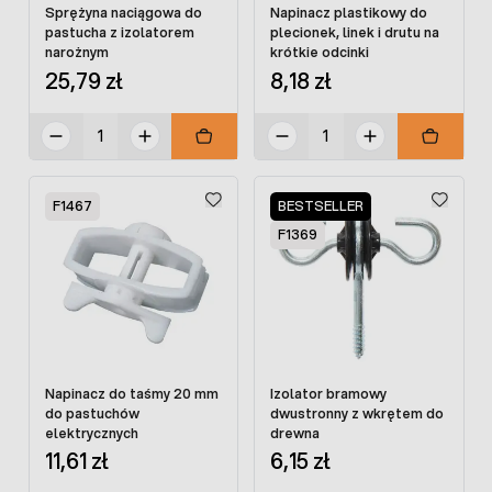
Sprężyna naciągowa do
Napinacz plastikowy do
pastucha z izolatorem
plecionek, linek i drutu na
narożnym
krótkie odcinki
25,79 zł
8,18 zł
F1467
BESTSELLER
F1369
Napinacz do taśmy 20 mm
Izolator bramowy
do pastuchów
dwustronny z wkrętem do
elektrycznych
drewna
11,61 zł
6,15 zł