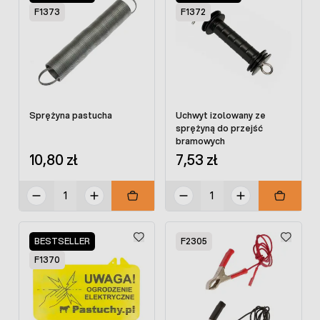
F1373
F1372
Sprężyna pastucha
Uchwyt izolowany ze
sprężyną do przejść
bramowych
10,80 zł
7,53 zł
BESTSELLER
F2305
F1370