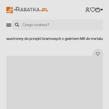
Przejdź do treści
Szukaj
tor dwustronny do przejść bramowych z gwintem M6 do metalu