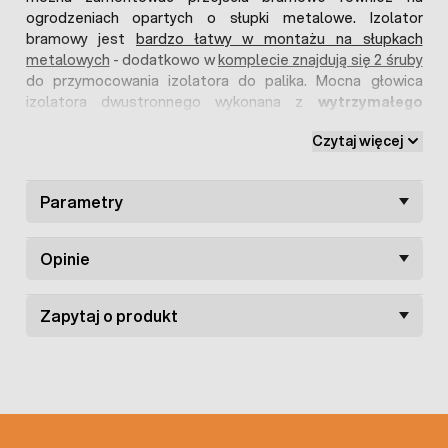
ogrodzeniach opartych o słupki metalowe. Izolator
bramowy jest
bardzo łatwy w montażu na słupkach
metalowych
- dodatkowo w
komplecie znajdują się 2 śruby
do przymocowania izolatora do palika. Mocna głowica
izolatora dwustronnego wykonana z
wytrzymałego
tworzywa sztucznego
skutecznie chroni
przed
Czytaj więcej
ewentualnymi przebiciami na linii ogrodzenia
elektrycznego. W połączeniu z dowolnym przewodem
oraz uchwytem w szybki i bezproblemowy sposób można
Parametry
wykonać przejście bramowe pastucha, również w wąskich
miejscach ogrodzenia.
Polecane produkty:
Opinie
sprężyna bramowa
uchwyt izolowany ze sprężyną
Zapytaj o produkt