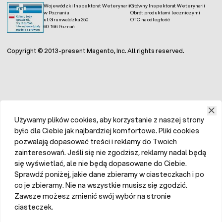
Wojewódzki Inspektorat Weterynarii
Główny Inspektorat Weterynarii
w Poznaniu
Obrót produktami leczniczymi
ul. Grunwaldzka 250
OTC na odległość
60-166 Poznań
Copyright © 2013-present Magento, Inc. All rights reserved.
Używamy plików cookies, aby korzystanie z naszej strony
było dla Ciebie jak najbardziej komfortowe. Pliki cookies
pozwalają dopasować treści i reklamy do Twoich
zainteresowań. Jeśli się nie zgodzisz, reklamy nadal będą
się wyświetlać, ale nie będą dopasowane do Ciebie.
Sprawdź poniżej, jakie dane zbieramy w ciasteczkach i po
co je zbieramy. Nie na wszystkie musisz się zgodzić.
Zawsze możesz zmienić swój wybór na stronie
ciasteczek.