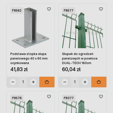
F8562
F8577
Podstawa stopka słupa
Słupek do ogrodzeń
panelowego 40 x 60 mm
panelowych w powłoce
ocynkowana
DUAL-TECH 160cm
41,83 zł
60,04 zł
F8578
F8377