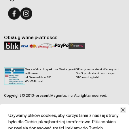
Fermo - facebook
Fermo - Instagram
Obsługiwane płatności:
Wojewódzki Inspektorat Weterynarii
Główny Inspektorat Weterynarii
w Poznaniu
Obrót produktami leczniczymi
ul. Grunwaldzka 250
OTC na odległość
60-166 Poznań
Copyright © 2013-present Magento, Inc. All rights reserved.
Używamy plików cookies, aby korzystanie z naszej strony
było dla Ciebie jak najbardziej komfortowe. Pliki cookies
pozwalają dopasować treści i reklamy do Twoich