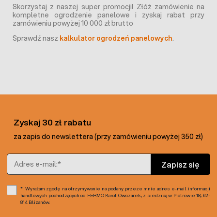
Skorzystaj z naszej super promocji! Złóż zamówienie na
kompletne ogrodzenie panelowe i zyskaj rabat przy
zamówieniu powyżej 10 000 zł brutto
Sprawdź nasz
kalkulator ogrodzeń panelowych
.
Zyskaj 30 zł rabatu
za zapis do newslettera (przy zamówieniu powyżej 350 zł)
Adres e-mail
Zapisz się
Wyrażam zgodę na otrzymywanie na podany przeze mnie adres e-mail informacji
handlowych pochodzących od FERMO Karol Owczarek, z siedzibą w Piotrowie 18, 62-
814 Blizanów.