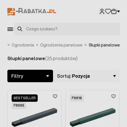
Przejdź do treści
Szukaj
wna
>
Ogrodzenia
>
Ogrodzenia panelowe
>
Słupki panelowe
Słupki panelowe
(25 produktów)
Skip to product list
Filtry
Sortuj:
Pozycja
BESTSELLER
F9916
F8665