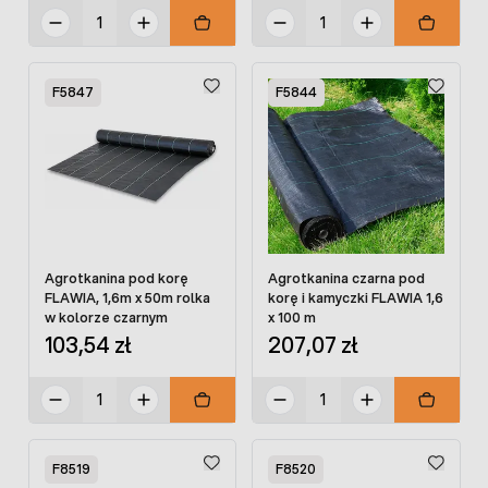
F5847
F5844
Agrotkanina pod korę
Agrotkanina czarna pod
FLAWIA, 1,6m x 50m rolka
korę i kamyczki FLAWIA 1,6
w kolorze czarnym
x 100 m
103,54 zł
207,07 zł
F8519
F8520