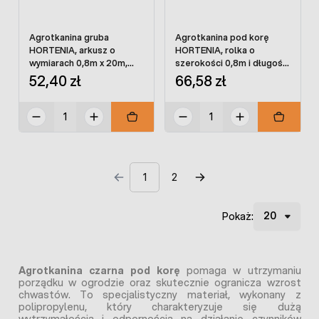
Agrotkanina gruba
Agrotkanina pod korę
HORTENIA, arkusz o
HORTENIA, rolka o
wymiarach 0,8m x 20m,
szerokości 0,8m i długości
kolor czarny
50m, kolor czarny
52,40 zł
66,58 zł
1
2
Pokaż:
Agrotkanina czarna pod korę
pomaga w utrzymaniu
porządku w ogrodzie oraz skutecznie ogranicza wzrost
chwastów. To specjalistyczny materiał, wykonany z
polipropylenu, który charakteryzuje się dużą
wytrzymałością i odpornością na działanie czynników