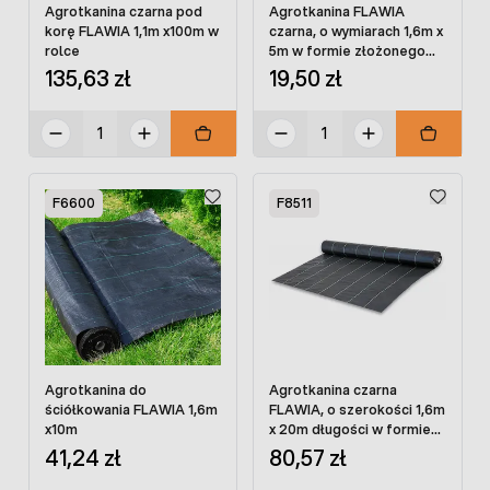
Agrotkanina czarna pod
Agrotkanina FLAWIA
korę FLAWIA 1,1m x100m w
czarna, o wymiarach 1,6m x
rolce
5m w formie złożonego
arkusza
135,63 zł
19,50 zł
F6600
F8511
Agrotkanina do
Agrotkanina czarna
ściółkowania FLAWIA 1,6m
FLAWIA, o szerokości 1,6m
x10m
x 20m długości w formie
arkusza
41,24 zł
80,57 zł