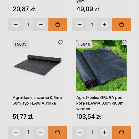
20m
20,87 zł
49,09 zł
F5899
F5846
Agrotkanina czarna 0,8m x
Agrotkanina GRUBA pod
50m, typ FLAWIA, rolka
korę FLAWIA 0,8m x100m
w rolce
51,77 zł
103,54 zł