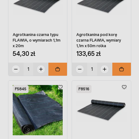
Agrotkanina czarna typu
Agrotkanina pod korę
FLAWIA, o wymiarach 1,1m
czarna FLAWIA, wymiary
x 20m
1,1m x 50m rolka
54,30 zł
133,65 zł
F5845
F8516