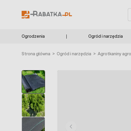
Przejdź do treści
S
Ogrodzenia
Ogród i narzędzia
Strona główna
>
Ogród i narzędzia
>
Agrotkaniny agr