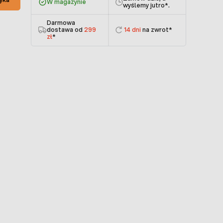
W magazynie
wyślemy jutro
*.
Darmowa
dostawa od
299
14 dni
na zwrot*
zł
*