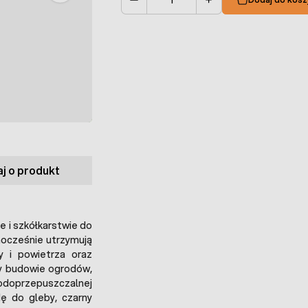
Ilość
j o produkt
e i szkółkarstwie do
nocześnie utrzymują
y i powietrza oraz
zy budowie ogrodów,
doprzepuszczalnej
ę do gleby, czarny