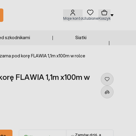
Moje konto
Ulubione
Koszyk
ed szkodnikami
Siatki
zarna pod korę FLAWIA 1,1m x100m w rolce
 korę FLAWIA 1,1m x100m w
Zamów dziś, a
yka