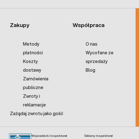
Zakupy
Współpraca
Metody
O nas
płatności
Wycofane ze
Koszty
sprzedaży
dostawy
Blog
Zamówienia
publiczne
Zwroty i
reklamacje
Zażądaj zwrotu jako gość
Wojewódzki Inspektorat
Główny Inspektorat