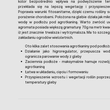
kolor bezpośrednio wpływa na podwyższenie te
przekłada się na lepszą wegetację i przyspieszen
Poprawia warunki fitosanitarne, dzięki czemu rośliny 
porażenie chorobami. Położona na glebie działa jak mikr
wodę w podłożu pod agrotkaniną. Warto zwrócić uw
agromata posiada większą gramaturę 70g na metr kwad
iż jest znacznie trwalsza i wytrzymalsza. Ma to szcze
zakładaniu ogrodów wieloletnich.
Oto kilka zalet stosowania agrotkaniny pod podło
Działanie jako higroregulator, przepuscza w
ogranicza parowanie wody z gleby
Zaciemnia podłoże - maksymalnie hamuje rozwó
agrotkaniną
Łatwa w układaniu, cięciu i formowaniu
Przyspieszenie wzrostu i wegetacji roślin poprz
temperatury gleby