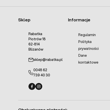
Sklep
Informacje
Rabatka
Regulamin
Piotrów 18
Polityka
62-814
prywatności
Blizanów
Dane
sklep@rabatka.pl
kontaktowe
0048 62
739 40 30
Fermo - facebook
Fermo - Instagram
Obsługiwane płatności: