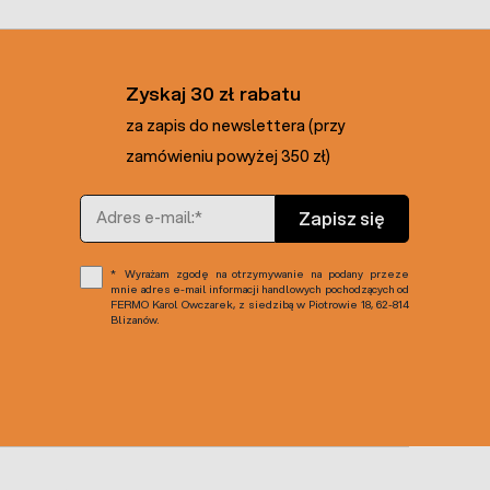
Zyskaj 30 zł rabatu
za zapis do newslettera (przy
zamówieniu powyżej 350 zł)
Adres e-mail
Zapisz się
Wyrażam zgodę na otrzymywanie na podany przeze
mnie adres e-mail informacji handlowych pochodzących od
FERMO Karol Owczarek, z siedzibą w Piotrowie 18, 62-814
Blizanów.