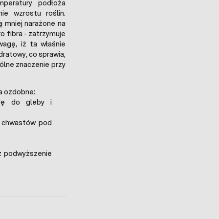
mperatury podłoża
ie wzrostu roślin.
są mniej narażone na
o fibra - zatrzymuje
agę, iż ta właśnie
ratowy, co sprawia,
gólne znaczenie przy
ża ozdobne:
odę do gleby i
j chwastów pod
ez podwyższenie