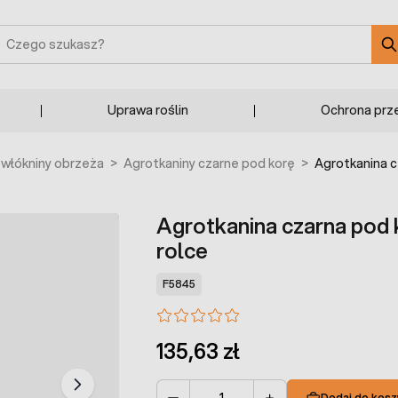
zukaj
Uprawa roślin
Ochrona prz
owłókniny obrzeża
>
Agrotkaniny czarne pod korę
>
Agrotkanina c
Agrotkanina czarna pod
rolce
F5845
135,63 zł
Dodaj do kosz