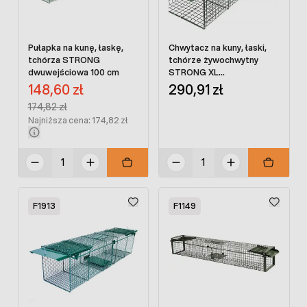
Pułapka na kunę, łaskę,
Chwytacz na kuny, łaski,
tchórza STRONG
tchórze żywochwytny
dwuwejściowa 100 cm
STRONG XL
dwuwejściowy 100 x 19 x
Cena promocyjna:
148,60 zł
290,91 zł
24 cm
Regular Price:
174,82 zł
Najniższa cena: 174,82 zł
F1913
F1149