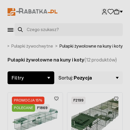
Przejdź do treści
Szukaj
ami
>
Pułapki żywochwytne
>
Pułapki żywołowne na kuny i koty
Pułapki żywołowne na kuny i koty
(12 produktów)
Skip to product list
Filtry
Sortuj:
Pozycja
PROMOCJA 15%
F2199
POLECANE
F1869