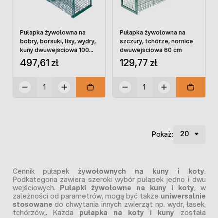
Pułapka żywołowna na
Pułapka żywołowna na
bobry, borsuki, lisy, wydry,
szczury, tchórze, nornice
kuny dwuwejściowa 100
dwuwejściowa 60 cm
cm
497,61 zł
129,77 zł
Pokaż:
Cennik pułapek
żywołownych na kuny i koty
.
Podkategoria zawiera szeroki wybór pułapek jedno i dwu
wejściowych.
Pułapki żywołowne na kuny i koty
, w
zależności od parametrów, mogą być także
uniwersalnie
stosowane
do chwytania innych zwierząt np. wydr, łasek,
tchórzów,. Każda
pułapka na koty i kuny
została