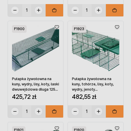
F1900
F1923
Pułapka żywołowna na
Pułapka żywołowna na
kuny, wydry, lisy, koty, łaski
kuny, tchórze, lisy, koty,
dwuwejściowa długa 125
wydry, jenoty
cm
dwuwejściowa 100 cm
425,72 zł
482,55 zł
F1921
F1920