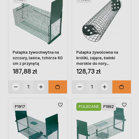
Pułapka żywochwytna na
Pułapka żywołowna na
szczury, łasice, tchórze 60
króliki, zające, świnki
cm z przynętą
morskie do nory
dwuwejściowa 60 cm
187,88 zł
128,73 zł
F1917
POLECANE
F1952