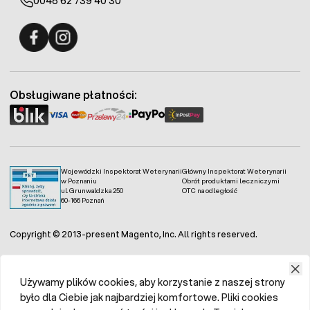
0048 62 739 40 30
Fermo - facebook
Fermo - Instagram
Obsługiwane płatności:
Wojewódzki Inspektorat Weterynarii
Główny Inspektorat Weterynarii
w Poznaniu
Obrót produktami leczniczymi
ul. Grunwaldzka 250
OTC na odległość
60-166 Poznań
Copyright © 2013-present Magento, Inc. All rights reserved.
Używamy plików cookies, aby korzystanie z naszej strony
było dla Ciebie jak najbardziej komfortowe. Pliki cookies