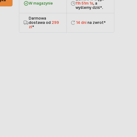
W magazynie
11h 51m 1s
, a
wyślemy dziś
*.
Darmowa
dostawa od
299
14 dni
na zwrot*
zł
*