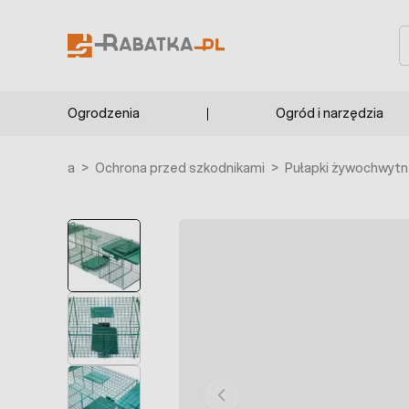
Przejdź do treści
S
Ogrodzenia
Ogród i narzędzia
rona główna
>
Ochrona przed szkodnikami
>
Pułapki żywochwyt