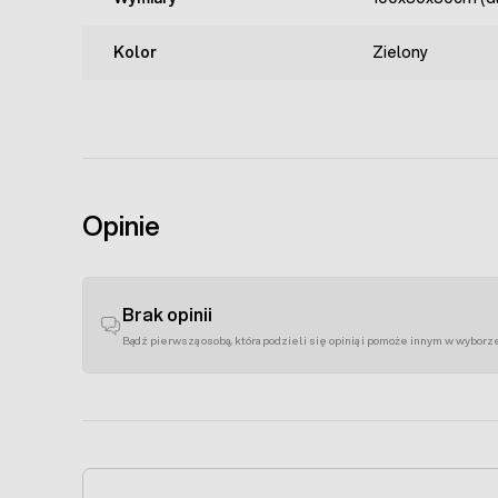
Kolor
Zielony
Opinie
Brak opinii
Bądź pierwszą osobą, która podzieli się opinią i pomoże innym w wyborz