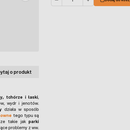
Ilość
ytaj o produkt
, tchórze i łaski
,
w, wydr i jenotów.
y
działa w sposób
łowne
tego typu są
cze takie jak
parki
jące problemy z ww.