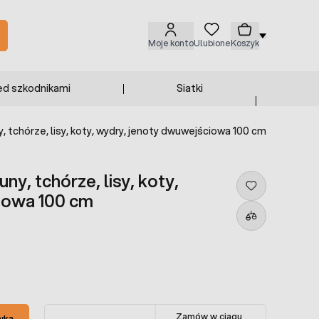
Moje konto
Ulubione
Koszyk
ed szkodnikami
Siatki
 tchórze, lisy, koty, wydry, jenoty dwuwejściowa 100 cm
y, tchórze, lisy, koty,
iowa 100 cm
Zamów w ciągu
yka