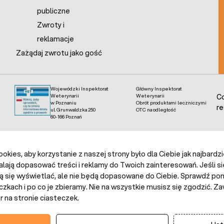
publiczne
Zwroty i
reklamacje
Zażądaj zwrotu jako gość
Wojewódzki Inspektorat
Główny Inspektorat
Weterynarii
Weterynarii
Co
w Poznaniu
Obrót produktami leczniczymi
re
ul. Grunwaldzka 250
OTC na odległość
60-166 Poznań
kies, aby korzystanie z naszej strony było dla Ciebie jak najbardz
alają dopasować treści i reklamy do Twoich zainteresowań. Jeśli si
ą się wyświetlać, ale nie będą dopasowane do Ciebie. Sprawdź poni
czkach i po co je zbieramy. Nie na wszystkie musisz się zgodzić.
 na stronie ciasteczek.