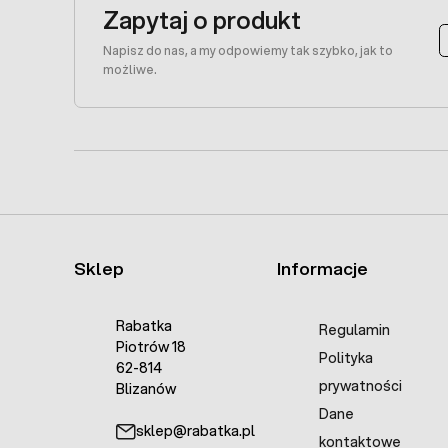
Zapytaj o produkt
Napisz do nas, a my odpowiemy tak szybko, jak to
możliwe.
Sklep
Informacje
Rabatka
Regulamin
Piotrów 18
Polityka
62-814
prywatności
Blizanów
Dane
sklep@rabatka.pl
kontaktowe