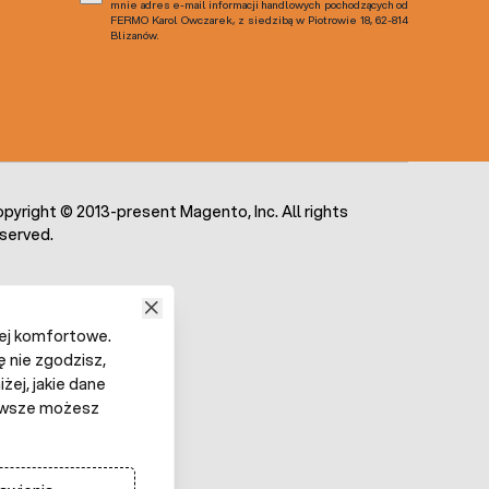
mnie adres e-mail informacji handlowych pochodzących od
FERMO Karol Owczarek, z siedzibą w Piotrowie 18, 62-814
Blizanów.
pyright © 2013-present Magento, Inc. All rights
served.
iej komfortowe.
ę nie zgodzisz,
żej, jakie dane
 Zawsze możesz