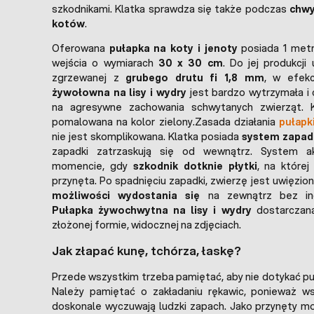
szkodnikami. Klatka sprawdza się także podczas
chwy
kotów
.
Oferowana
pułapka na koty i jenoty
posiada 1 metr
wejścia o wymiarach
30 x 30 cm
. Do jej produkcji
zgrzewanej z
grubego drutu fi 1,8 mm
, w efek
żywołowna na lisy i wydry
jest bardzo wytrzymała i 
na agresywne zachowania schwytanych zwierząt. K
pomalowana na kolor zielony.Zasada działania
pułapk
nie jest skomplikowana. Klatka posiada
system zapa
zapadki zatrzaskują się od wewnątrz. System 
momencie, gdy
szkodnik dotknie płytki
, na które
przynęta. Po spadnięciu zapadki, zwierzę jest uwięzio
możliwości wydostania się
na zewnątrz bez inge
Pułapka żywochwytna na lisy i wydry
dostarczana
złożonej formie, widocznej na zdjęciach.
Jak złapać kunę, tchórza, łaskę?
Przede wszystkim trzeba pamiętać, aby nie dotykać puł
Należy pamiętać o zakładaniu rękawic, ponieważ ws
doskonale wyczuwają ludzki zapach. Jako przynęty m