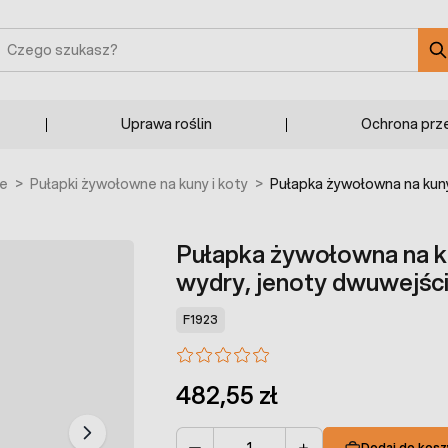
zukaj
Uprawa roślin
Ochrona prz
ne
>
Pułapki żywołowne na kuny i koty
>
Pułapka żywołowna na kuny,
Pułapka żywołowna na kun
wydry, jenoty dwuwejśc
F1923
482,55 zł
Dodaj do kosz