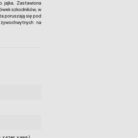
 jajka. Zastawiona
ówek szkodników, w
ta poruszają się pod
k żywochwytnych na
a
x szer. x wys.)