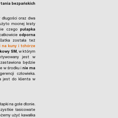
tania bezpańskich
 długości oraz dwa
 użyto mocnej kraty
cie czego
pułapka
całkowicie
odporna
latka została też
i na kuny i tchórze
dkowy SM
, w którym
aktywowany jest w
j zastawiona będzie
ne w środku i
nie ma
rencji człowieka.
 jest do klienta w
apki na gołe dłonie.
zystkie łasicowate
ożemy użyć kawałka