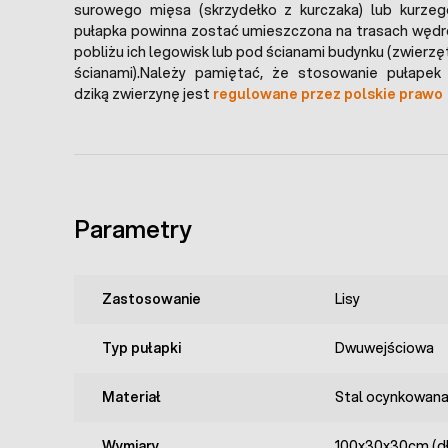
surowego mięsa (skrzydełko z kurczaka) lub kurzego
pułapka powinna zostać umieszczona na trasach wędr
pobliżu ich legowisk lub pod ścianami budynku (zwierzę
ścianami).Należy pamiętać, że stosowanie pułape
dziką zwierzynę jest
regulowane przez polskie prawo
Parametry
Zastosowanie
Lisy
Typ pułapki
Dwuwejściowa
Materiał
Stal ocynkowan
Wymiary
100x30x30cm (dł. 