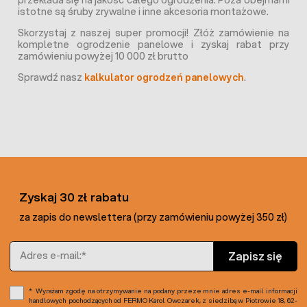
przekłada się na jakość całego ogrodzenia. Poza obejmami
istotne są śruby zrywalne i inne akcesoria montażowe.
Skorzystaj z naszej super promocji! Złóż zamówienie na
kompletne ogrodzenie panelowe i zyskaj rabat przy
zamówieniu powyżej 10 000 zł brutto
Sprawdź nasz
kalkulator ogrodzeń panelowych
.
Zyskaj 30 zł rabatu
za zapis do newslettera (przy zamówieniu powyżej 350 zł)
Adres e-mail
Zapisz się
Wyrażam zgodę na otrzymywanie na podany przeze mnie adres e-mail informacji
handlowych pochodzących od FERMO Karol Owczarek, z siedzibą w Piotrowie 18, 62-