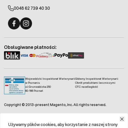
0048 62 739 40 30
Fermo - facebook
Fermo - Instagram
Obsługiwane płatności:
Wojewódzki Inspektorat Weterynarii
Główny Inspektorat Weterynarii
w Poznaniu
Obrót produktami leczniczymi
ul. Grunwaldzka 250
OTC na odległość
60-166 Poznań
Copyright © 2013-present Magento, Inc. All rights reserved.
Używamy plików cookies, aby korzystanie z naszej strony