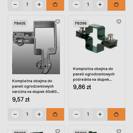
F8405
F8396
Kompletna obejma do
paneli ogrodzeniowych
pośrednia na słupek
Kompletna obejma do
40x60 powlekana ze
9,86 zł
paneli ogrodzeniowych
śrubami
narożna na słupek 40x60
OCYNK ze śrubami
9,57 zł