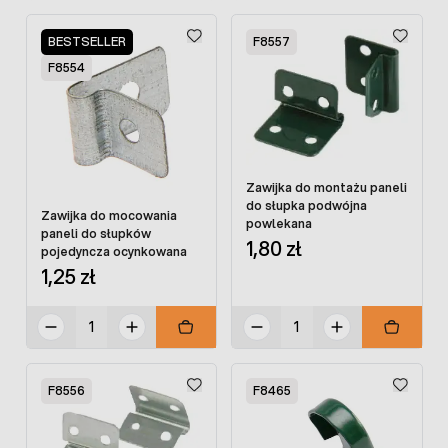
BESTSELLER
F8557
F8554
Zawijka do montażu paneli
do słupka podwójna
Zawijka do mocowania
powlekana
paneli do słupków
1,80 zł
pojedyncza ocynkowana
1,25 zł
F8556
F8465