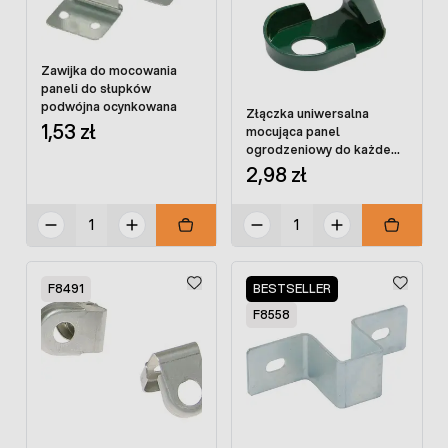
Zawijka do mocowania
paneli do słupków
podwójna ocynkowana
Złączka uniwersalna
1,53 zł
mocująca panel
ogrodzeniowy do każdego
słupka
2,98 zł
F8491
BESTSELLER
F8558