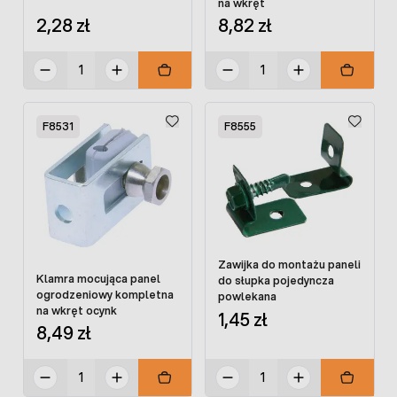
na wkręt
2,28 zł
8,82 zł
F8531
F8555
Zawijka do montażu paneli
Klamra mocująca panel
do słupka pojedyncza
ogrodzeniowy kompletna
powlekana
na wkręt ocynk
1,45 zł
8,49 zł