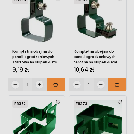
F8398
F8399
Kompletna obejma do
Kompletna obejma do
paneli ogrodzeniowych
paneli ogrodzeniowych
startowa na słupek 40x60
narożna na słupek 40x60
powlekana ze śrubami
powlekana ze śrubami
9,19 zł
10,64 zł
F8372
F8373