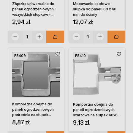
Złączka uniwersalna do
Mocowanie czołowe
paneli ogrodzeniowych i
słupka od paneli 60 x 40
wszystkich słupków -
mm do ściany
ocynkowana
2,94 zł
12,07 zł
F8409
F8410
Kompletna obejma do
Kompletna obejma do
paneli ogrodzeniowych
paneli ogrodzeniowych
pośrednia na słupek
startowa na słupek 40x60
40x60 OCYNK ze śrubami
OCYNK ze śrubami
8,87 zł
9,13 zł