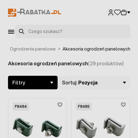
Przejdź do treści
Szukaj
ia
>
Ogrodzenia panelowe
>
Akcesoria ogrodzeń panelowych
Akcesoria ogrodzeń panelowych
(29 produktów)
Skip to product list
Filtry
Sortuj:
Pozycja
F8484
F8485