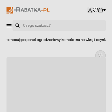
Przejdź do treści
Szukaj
lamra mocująca panel ogrodzeniowy kompletna na wkręt ocynk