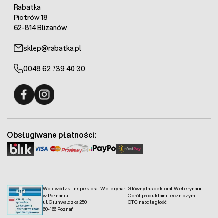
Rabatka
Piotrów 18
62-814 Blizanów
sklep@rabatka.pl
0048 62 739 40 30
Fermo - facebook
Fermo - Instagram
Obsługiwane płatności:
Wojewódzki Inspektorat Weterynarii
Główny Inspektorat Weterynarii
w Poznaniu
Obrót produktami leczniczymi
ul. Grunwaldzka 250
OTC na odległość
60-166 Poznań