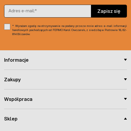
Adres e-mail
Zapisz się
Wyrażam zgodę na otrzymywanie na podany przeze mnie adres e-mail informacji
handlowych pochodzących od FERMO Karol Owczarek, z siedzibą w Piotrowie 18, 62-
814 Blizanów.
Informacje
Zakupy
Współpraca
Sklep