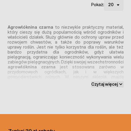
Pokaż:
Agrowłóknina czarna
to niezwykle praktyczny materiał,
który cieszy się dużą popularnością wśród ogrodników i
właścicieli działek. Służy głównie do ochrony upraw przed
rozwojem chwastów, a także do poprawy warunków
uprawy roślin. Jest nie tylko korzystna dla roślin, ale też
bardzo przydatna dla ogrodników, gdyż ułatwia
pielęgnacją, ograniczając konieczność wykonywania wielu
zabiegów pielęgnacyjnych. Dzięki swojej wszechstronności
agrowłóknina czarna
jest stosowana zarówno w
przydomowych ogródkach, jak i w większych
gospodarstwach rolnych. W naszym sklepie znajdą
Państwo różne rodzaje
agrotkanin i agrowłóknin
, które
Czytaj więcej
mają różnorodne zastosowanie, wymiary i właściwości, co
umożliwia odpowiednią pielęgnację ogrodu.
Agrowłóknina czarna – zastosowanie
Czarna agrowłóknina
stosowana jest przede wszystkim
do ściółkowania gleby, co pozwala na redukcję ilości
chwastów i ograniczenie potrzeby stosowania
Zyskaj 30 zł rabatu