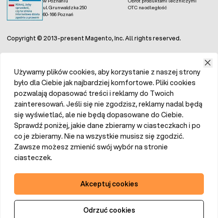
w Poznaniu
Obrót produktami leczniczymi
agrowłókniny czarnej mogą być stosowane w tunelach
ul. Grunwaldzka 250
OTC na odległość
foliowych czy na mniejszych grządkach. Ważne jest, aby
60-166 Poznań
dobrać odpowiedni rodzaj agrowłókniny do konkretnych
potrzeb, co zapewni optymalne rezultaty w uprawie roślin.
W naszym sklepie znajdą Państwo różne rodzaje
Copyright © 2013-present Magento, Inc. All rights reserved.
agrowłókniny, które są dostępne w różnych rozmiarach,
dzięki czemu każdy znajdzie materiał idealnie dopasowany
do potrzeb. Oferujemy również agrotkaniny oraz
agrowłókninę białą
, która jest idealna do okrywania roślin
Używamy plików cookies, aby korzystanie z naszej strony
przed mrozem.
było dla Ciebie jak najbardziej komfortowe. Pliki cookies
pozwalają dopasować treści i reklamy do Twoich
Jak prawidłowo stosować agrowłókninę
zainteresowań. Jeśli się nie zgodzisz, reklamy nadal będą
się wyświetlać, ale nie będą dopasowane do Ciebie.
czarną?
Sprawdź poniżej, jakie dane zbieramy w ciasteczkach i po
co je zbieramy. Nie na wszystkie musisz się zgodzić.
Chcąc maksymalnie wykorzystać zalety
agrowłókniny
Zawsze możesz zmienić swój wybór na stronie
czarnej
, należy ją odpowiednio stosować. Gleba musi
zostać odpowiednio przygotowana, a więc trzeba usunąć
ciasteczek.
wszystkie chwasty, zanieczyszczenia i większe kamienie.
Następnie agrowłókninę rozkłada się równomiernie na całej
powierzchni gleby, starając się, żeby nie było żadnych
Akceptuj cookies
dużych zagnieceń.
Agrowłóknina ściółkująca
powinna
być dobrze przymocowana do podłoża, aby nie podrywał
jej wiatr ani nie uszkodziły zwierzęta. Można to zrobić za
Odrzuć cookies
pomocą szpilek ogrodowych lub zakotwiczników