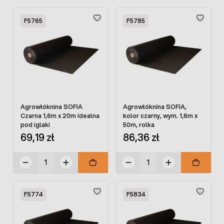
F5765
F5785
Agrowłóknina SOFIA
Agrowłóknina SOFIA,
Czarna 1,6m x 20m idealna
kolor czarny, wym. 1,6m x
pod iglaki
50m, rolka
69,19 zł
86,36 zł
F5774
F5834