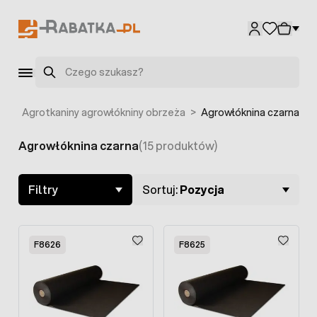
Przejdź do treści
Szukaj
ia
>
Agrotkaniny agrowłókniny obrzeża
>
Agrowłóknina czarna
Agrowłóknina czarna
(15 produktów)
Skip to product list
Filtry
Sortuj:
Pozycja
F8626
F8625