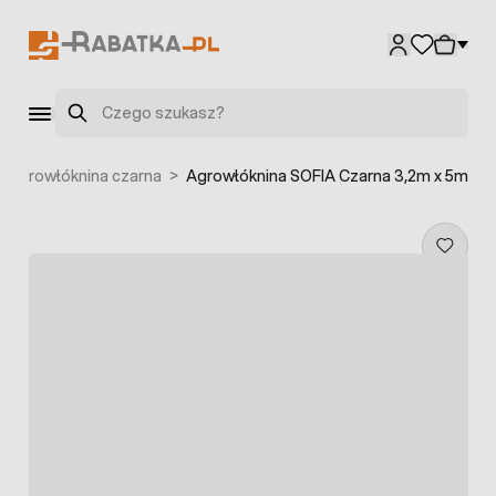
Przejdź do treści
Szukaj
Agrowłóknina czarna
>
Agrowłóknina SOFIA Czarna 3,2m x 5m