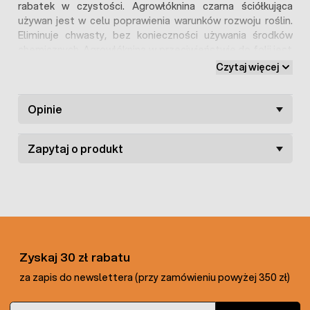
rabatek w czystości. Agrowłóknina czarna ściółkująca
używan jest w celu poprawienia warunków rozwoju roślin.
Eliminuje chwasty, bez konieczności używania środków
chemicznych. Agrowłóknina w przeciwieństwie do folii jest
przepuszczalna dla wody, dzięki czemu nie dochodzi do
Czytaj więcej
braków wilgoci u roślin uprawowych (woda z opadów i
nawadniania przenika pod tkaninę gleby).
Opinie
Zapytaj o produkt
Zyskaj 30 zł rabatu
za zapis do newslettera (przy zamówieniu powyżej 350 zł)
Adres e-mail