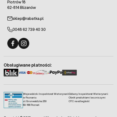
Piotrów 18
62-814 Blizanów
sklep@rabatka.pl
0048 62 739 40 30
Fermo - facebook
Fermo - Instagram
Obsługiwane płatności:
Wojewódzki Inspektorat Weterynarii
Główny Inspektorat Weterynarii
w Poznaniu
Obrót produktami leczniczymi
ul. Grunwaldzka 250
OTC na odległość
60-166 Poznań