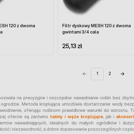
MESH 120 z dwoma
Filtr dyskowy MESH 120 z dwoma
la
gwintami 3/4 cala
25,13 zł
1
2
ozwala na precyzyjne i oszczędne nawadnianie roślin bez zbyt
ogrodzie. Metoda kroplująca umożliwia dostarczanie wody bezpośr
wodnienie, oferując roślinom prawidłowe warunki do wzrostu. To 
zej ofercie są zarówno
taśmy i węże kroplujące
, jak i
akcesori
emów nawadniających, idealnych do małych ogródków i dużyc
ałość i niezawodność, a dobre dopasowanie poszczególnych częśc