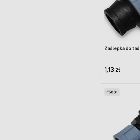
Zaślepka do taś
1,13 zł
F5831