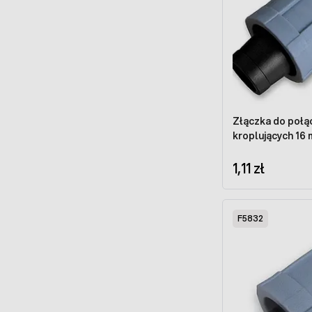
Złączka do połą
kroplujących 16
1,11 zł
F5832