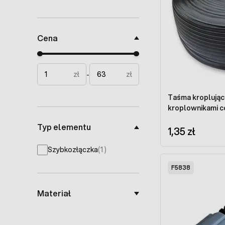
Cena
Minimal price
Maximum price
zł
zł
-
Taśma kroplując
kroplownikami co
Typ elementu
1,35 zł
products available
Szybkozłączka
(
1
)
F5838
Materiał