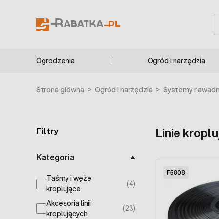
Przejdź do treści
S
Ogrodzenia
Ogród i narzędzia
Strona główna
>
Ogród i narzędzia
>
Systemy nawadni
Filtry
Linie kropl
Skip to product list
Kategoria
F5808
Taśmy i węże
(4)
products available
kroplujące
Akcesoria linii
(23)
products available
kroplujących