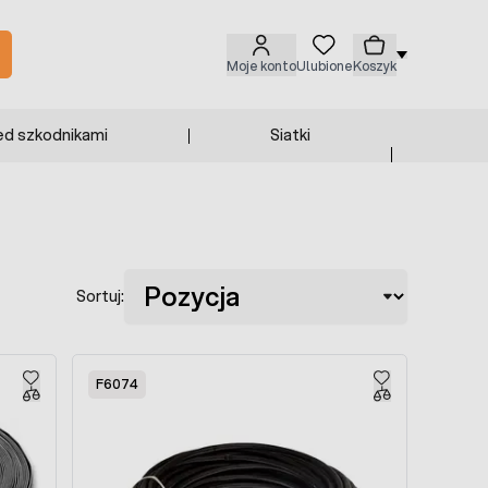
Moje konto
Ulubione
Koszyk
ed szkodnikami
Siatki
Sortuj:
F6074