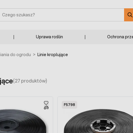
zukaj
Uprawa roślin
Ochrona prz
ania do ogrodu
>
Linie kroplujące
ujące
(27 produktów)
F5798