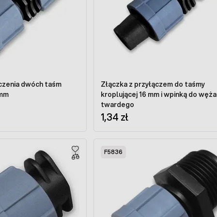
czenia dwóch taśm
Złączka z przyłączem do taśmy
 mm
kroplującej 16 mm i wpinką do węża
twardego
1,34 zł
F5836