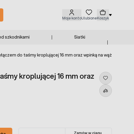
Moje konto
Ulubione
Koszyk
ed szkodnikami
Siatki
yłączem do taśmy kroplującej 16 mm oraz wpinką na wąż
aśmy kroplującej 16 mm oraz
Zamów w ciągu
yka