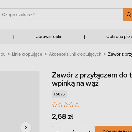
zukaj
Uprawa roślin
Ochrona prz
odu
>
Linie kroplujące
>
Akcesoria linii kroplujących
>
Zawór z prz
Zawór z przyłączem do t
wpinką na wąż
F5875
2,68 zł
Dodaj do kosz