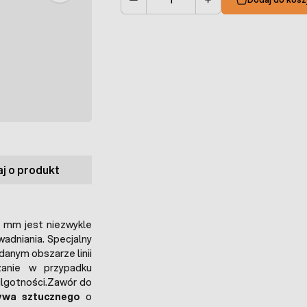
Ilość
j o produkt
 mm jest niezwykle
adniania. Specjalny
danym obszarze linii
ązanie w przypadku
ilgotności.Zawór do
ywa sztucznego
o