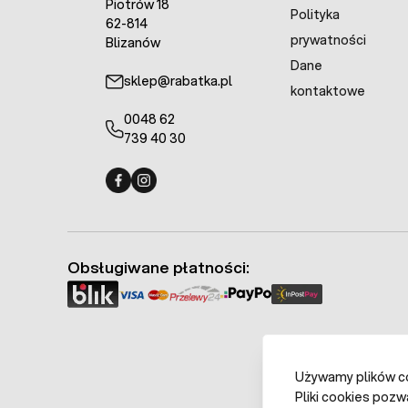
Piotrów 18
Polityka
62-814
prywatności
Blizanów
Dane
sklep@rabatka.pl
kontaktowe
0048 62
739 40 30
Fermo - facebook
Fermo - Instagram
Obsługiwane płatności:
Używamy plików coo
Pliki cookies pozw