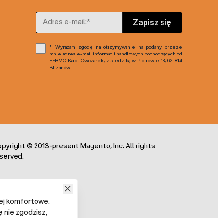
Adres e-mail
Zapisz się
Wyrażam zgodę na otrzymywanie na podany przeze
mnie adres e-mail informacji handlowych pochodzących od
FERMO Karol Owczarek, z siedzibą w Piotrowie 18, 62-814
Blizanów.
pyright © 2013-present Magento, Inc. All rights
served.
iej komfortowe.
ę nie zgodzisz,