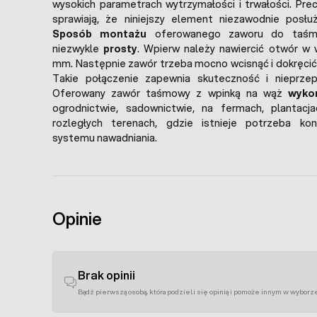
wysokich parametrach wytrzymałości i trwałości. Prec
sprawiają, że niniejszy element niezawodnie posłuż
Sposób montażu
oferowanego zaworu do taśm k
niezwykle
prosty
. Wpierw należy nawiercić otwór w 
mm. Następnie zawór trzeba mocno wcisnąć i dokręcić 
Takie połączenie zapewnia skuteczność i nieprze
Oferowany zawór taśmowy z wpinką na wąż
wyko
ogrodnictwie, sadownictwie, na fermach, plantacj
rozległych terenach, gdzie istnieje potrzeba kon
systemu nawadniania.
Opinie
Brak opinii
Bądź pierwszą osobą, która podzieli się opinią i pomoże innym w wyborz