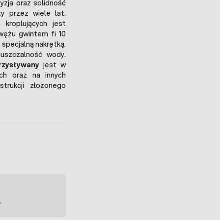
yzja oraz solidność
y przez wiele lat.
roplujących jest
wężu gwintem fi 10
specjalną nakrętką.
puszczalność wody.
rzystywany
jest w
ach oraz na innych
strukcji złożonego
e.