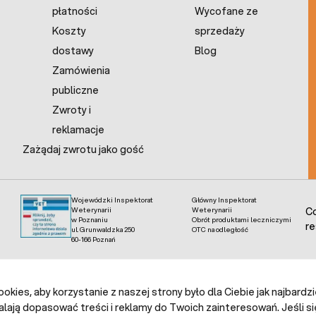
płatności
Wycofane ze
Koszty
sprzedaży
dostawy
Blog
Zamówienia
publiczne
Zwroty i
reklamacje
Zażądaj zwrotu jako gość
Wojewódzki Inspektorat
Główny Inspektorat
Weterynarii
Weterynarii
Co
w Poznaniu
Obrót produktami leczniczymi
re
ul. Grunwaldzka 250
OTC na odległość
60-166 Poznań
kies, aby korzystanie z naszej strony było dla Ciebie jak najbardz
alają dopasować treści i reklamy do Twoich zainteresowań. Jeśli si