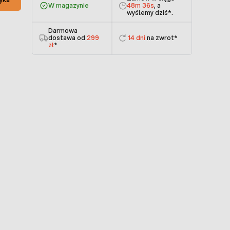
W magazynie
48m 36s
, a
wyślemy dziś
*.
Darmowa
dostawa od
299
14 dni
na zwrot*
zł
*