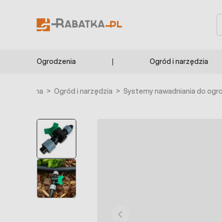
Przejdź do treści
S
Ogrodzenia
Ogród i narzędzia
trona główna
>
Ogród i narzędzia
>
Systemy nawadniania do ogr