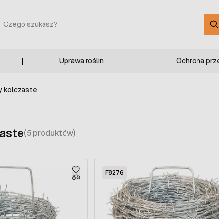
zukaj
Uprawa roślin
Ochrona prz
y kolczaste
zaste
(5 produktów)
F8276