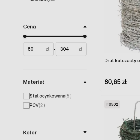
Cena
Minimal price
Maximum price
zł
zł
-
Drut kolczasty
80,65 zł
Materiał
products available
Stal ocynkowana
(
5
)
F8502
products available
PCV
(
2
)
Kolor