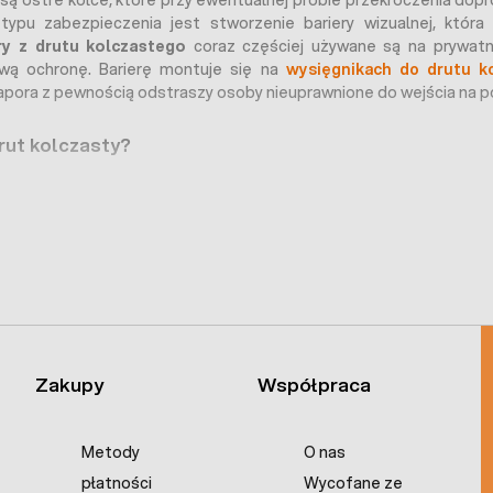
są ostre kolce, które przy ewentualnej próbie przekroczenia do
typu zabezpieczenia jest stworzenie bariery wizualnej, któr
y z drutu kolczastego
coraz częściej używane są na prywatn
wą ochronę. Barierę montuje się na
wysięgnikach do drutu k
pora z pewnością odstraszy osoby nieuprawnione do wejścia na p
rut kolczasty?
olczastego jest procesem, który wymaga użycia specjalnych maszy
wytwarzania drutu z kolcami:
utu bazowego:
Pierwszym etapem jest wyprodukowanie drutu sta
e stanowił postawę konstrukcji dla kolców.
lców
: Drut bazowy umieszcza się w specjalnej maszynie, która pr
tóry jest nawijany maszynowo. Automat zakłada kolce w równych odl
utów
: Gdy kolce umieszczone są już na całej długości następu
ukcję.
Zakupy
Współpraca
: W celu zwiększenia odporności na korozję i wydłużenia żywot
Polega on na pokryciu powierzchni drutu cienką warstwą cyn
ch.
Metody
O nas
otowy drut kolczasty jest zwijany w zwoje, które można łatwo tra
płatności
Wycofane ze