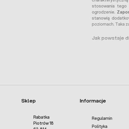
charakterystyczną 
stosowania tego 
ogrodzenie.
Zapor
stanowią dodatko
poziomach. Taka za
Jak powstaje d
Produkcja drutu k
podstawowe etapy 
Produkcja dr
Drut ten będzi
Nawijanie ko
krótki drut, k
Skręcanie dr
spiralną konstr
Sklep
Informacje
Ocynkowanie
ocynkowania. 
atmosferyczny
Rabatka
Regulamin
Pakowanie
: G
Piotrów 18
Polityka