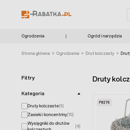
Przejdź do treści
S
Ogrodzenia
Ogród i narzędzia
Strona główna
>
Ogrodzenia
>
Drut kolczasty
>
Drut
Filtry
Druty kolc
Skip to product list
Kategoria
F8275
Druty kolczaste
(5)
products available
Zasieki i koncentriny
(10)
products available
Wysięgniki do drutów
(4)
products available
kolczastych