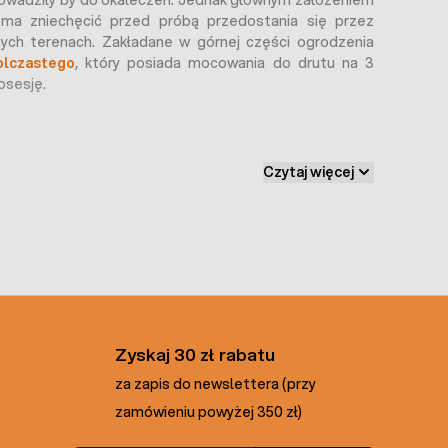
prowadziły by do okaleczeń. Jednak głównym założeniem
a ma zniechęcić przed próbą przedostania się przez
ych terenach. Zakładane w górnej części ogrodzenia
olczastego
, który posiada mocowania do drutu na 3
osesję.
Czytaj więcej
n i narzędzi, ale również odpowiedniej precyzji. Oto
lowego o odpowiedniej grubości i wytrzymałości.
owadzi równolegle 2 druty, pomiędzy nimi wprowadza
egłościach.
je skręcenie drutów co tworzy charakterystyczną
Zyskaj 30 zł rabatu
ności,
drut kolczasty
poddawany jest procesowi
ku, która chroni go przed działaniem czynników
za zapis do newslettera (przy
zamówieniu powyżej 350 zł)
nsportować rozwijać na ogrodzeniu.