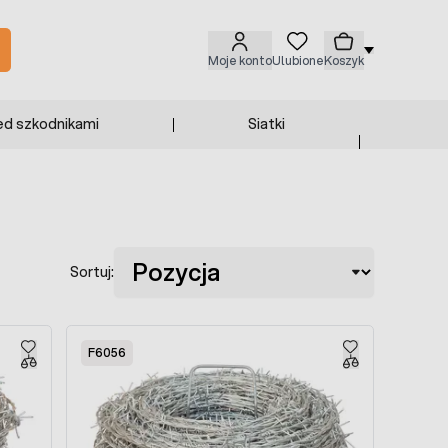
Moje konto
Ulubione
Koszyk
ed szkodnikami
Siatki
Sortuj:
F6056