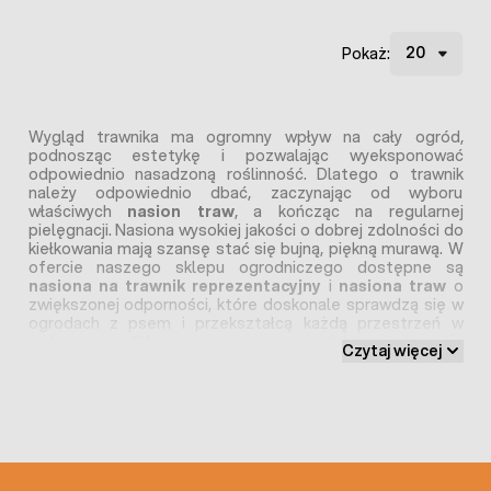
Pokaż:
Wygląd trawnika ma ogromny wpływ na cały ogród,
podnosząc estetykę i pozwalając wyeksponować
odpowiednio nasadzoną roślinność. Dlatego o trawnik
należy odpowiednio dbać, zaczynając od wyboru
właściwych
nasion traw
, a kończąc na regularnej
pielęgnacji. Nasiona wysokiej jakości o dobrej zdolności do
kiełkowania mają szansę stać się bujną, piękną murawą. W
ofercie naszego sklepu ogrodniczego dostępne są
nasiona na trawnik reprezentacyjny
i
nasiona traw
o
zwiększonej odporności, które doskonale sprawdzą się w
ogrodach z psem i przekształcą każdą przestrzeń w
zieloną oazę. Oferowane przez nas produkty są starannie
Czytaj więcej
wyselekcjonowane, aby sprostać oczekiwaniom zarówno
profesjonalnych architektów krajobrazu, jak i amatorów
ogrodnictwa.
Mieszanki nasion traw
z naszego sklepu
odznaczają się wysoką odpornością na choroby,
uszkodzenia mechaniczne i niekorzystne czynniki
zewnętrzne. Dzięki temu można stworzyć piękny trawnik,
który przy odpowiedniej pielęgnacji będzie zachwycał
przez wiele lat.