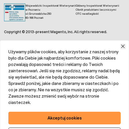
aby wytrzymać częste bieganie i kopanie przez
Wojewódzki Inspektorat Weterynarii
Główny Inspektorat Weterynarii
w Poznaniu
Obrót produktami leczniczymi
psy, jak również mniej podatny na uszkodzenia
ul. Grunwaldzka 250
OTC na odległość
przez mocz zwierząt;
60-166 Poznań
trawnik na tereny suche
– zawiera gatunki traw
przystosowane do niskiej wilgotności,
Copyright © 2013-present Magento, Inc. All rights reserved.
wymagające mniej wody, co jest idealne dla
regionów o ograniczonych opadach lub
ograniczonym dostępie do wody.
Używamy plików cookies, aby korzystanie z naszej strony
było dla Ciebie jak najbardziej komfortowe. Pliki cookies
Te specjalnie dobrane mieszanki nasion minimalizują
pozwalają dopasować treści i reklamy do Twoich
potrzebę stałej pielęgnacji i są wytrzymałe na działanie
czynników zewnętrznych.
zainteresowań. Jeśli się nie zgodzisz, reklamy nadal będą
się wyświetlać, ale nie będą dopasowane do Ciebie.
Zakładanie trawnika
Sprawdź poniżej, jakie dane zbieramy w ciasteczkach i po
co je zbieramy. Nie na wszystkie musisz się zgodzić.
Zakładanie trawnika z nasion wymaga starannego
Zawsze możesz zmienić swój wybór na stronie
przygotowania terenu. Ważne jest usunięcie chwastów,
ciasteczek.
wyrównanie gleby i spulchnienie podłoża, które powinno
być wilgotne. W przypadku gleby niskiej jakości można
wysypać
ziemię uniwersalną
, stwarzając nasionom lepsze
Akceptuj cookies
2
warunki do wzrostu.
Ile nasion na m
? Uzależnione jest to
od rodzaju trawy, ale zazwyczaj stosuje się od 20 do 30