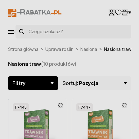
Przejdź do treści
F7448
F9556
F9555
F9554
F9557
Szukaj
Strona główna
>
Uprawa roślin
>
Nasiona
>
Nasiona traw
Nasiona traw
(10 produktów)
Skip to product list
Filtry
Sortuj:
Pozycja
F7445
F7447