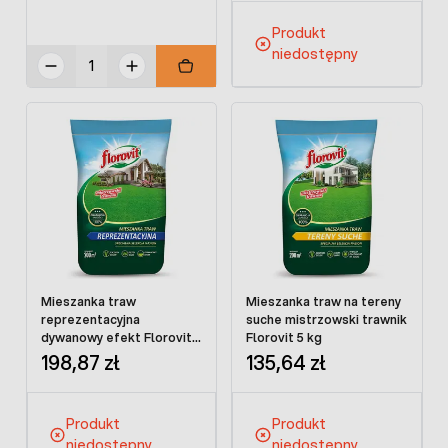
Produkt
niedostępny
Mieszanka traw
Mieszanka traw na tereny
reprezentacyjna
suche mistrzowski trawnik
dywanowy efekt Florovit 5
Florovit 5 kg
kg
198,87 zł
135,64 zł
Produkt
Produkt
niedostępny
niedostępny