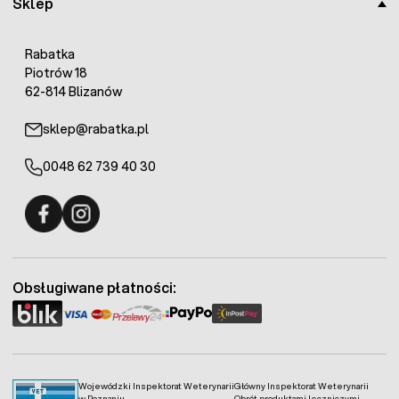
Sklep
Rabatka
Piotrów 18
62-814 Blizanów
sklep@rabatka.pl
0048 62 739 40 30
Fermo - facebook
Fermo - Instagram
Obsługiwane płatności:
Wojewódzki Inspektorat Weterynarii
Główny Inspektorat Weterynarii
w Poznaniu
Obrót produktami leczniczymi