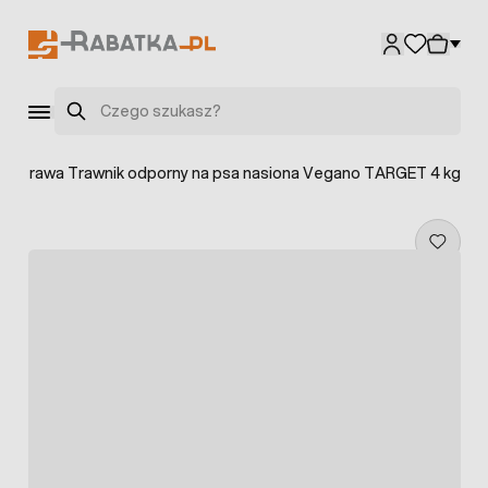
Przejdź do treści
Szukaj
>
Trawa Trawnik odporny na psa nasiona Vegano TARGET 4 kg