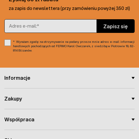
wysokość 2,5 cm. Wówczas system korzeniowy jest
wzmocniony, a magazynowany azot
sprzyja wzrostowi i
za zapis do newslettera (przy zamówieniu powyżej 350 zł)
samoregeneracji
.
Adres e-mail
Mieszanka w swoim składzie zawiera:
Zapisz się
10% Kostrzewa czerwona 'Reda'
Wyrażam zgodę na otrzymywanie na podany przeze mnie adres e-mail informacji
10% Życica trwała ''Brawa'
handlowych pochodzących od FERMO Karol Owczarek, z siedzibą w Piotrowie 18, 62-
20% Życica mieszańcowa 'Gala'
814 Blizanów.
27% Życica westerwoldzka 'Estanzuela284'
30% Życica wielokwiatowa 'Turtetra'
3% Koniczyna biała 'Abercrest'
Informacje
2
Opakowanie 1 kg wystarczy na 40 m
trawnika.
W przypadku mniejszej powierzchni trawnika polecamy
Zakupy
mniejsze opakowanie trawy odpornej na psa 1 kg.
Współpraca