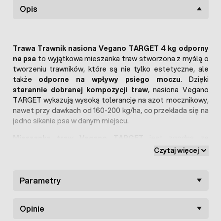
Opis
Trawa Trawnik nasiona Vegano TARGET 4 kg odporny
na psa
to wyjątkowa mieszanka traw stworzona z myślą o
tworzeniu trawników, które są nie tylko estetyczne, ale
także
odporne na wpływy psiego moczu
. Dzięki
starannie dobranej kompozycji traw
, nasiona Vegano
TARGET wykazują wysoką tolerancję na azot mocznikowy,
nawet przy dawkach od 160-200 kg/ha, co przekłada się na
jedno sikanie psa w danym miejscu.
Mieszanka traw Vegano TARGET
jest zgodna ze
zrównoważonym rozwojem, minimalizującym ślad
Czytaj więcej
węglowy. Dzięki zdolności koniczyny do przetwarzania
azotu organicznego, trawnik może korzystać z praktycznie
nieograniczonych zasobów
Parametry
azotu organicznego
w
powietrzu. W przypadku przekroczenia dawki azotu i
wystąpienia wypalenia trawy, trawnik TARGET ma
Opinie
zdolności samoregeneracji
, dzięki głębokim systemom
korzeniowym. Regeneracja trawnika trwa
około 6 tygodni
.