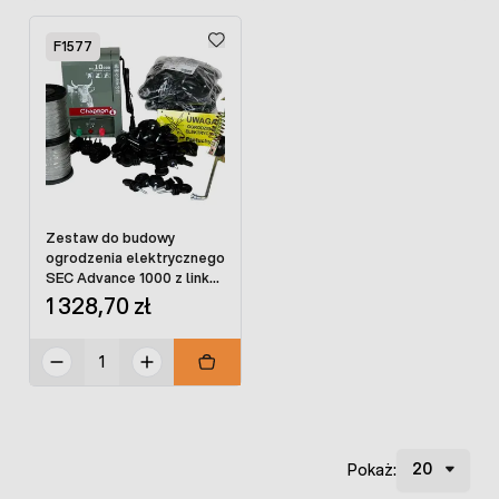
F1577
Zestaw do budowy
ogrodzenia elektrycznego
SEC Advance 1000 z linką
stalową
1 328,70 zł
Pokaż: