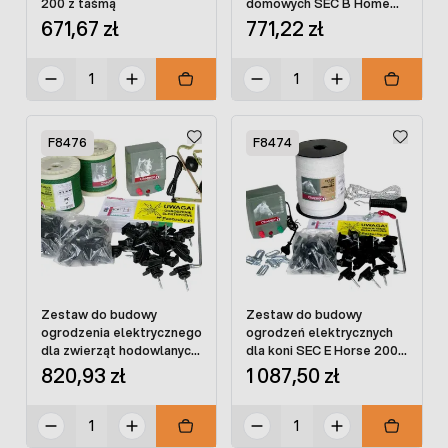
200 z taśmą
domowych SEC B Home
200 z plecionką
671,67 zł
771,22 zł
F8476
F8474
Zestaw do budowy
Zestaw do budowy
ogrodzenia elektrycznego
ogrodzeń elektrycznych
dla zwierząt hodowlanych
dla koni SEC E Horse 200
SEC B Home 200 z taśmą
z taśmą
820,93 zł
1 087,50 zł