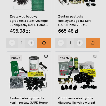
Zestaw do budowy
Zestaw pastucha
ogrodzenia elektrycznego
elektrycznego dla koni
- kompletny GARD Home
GARD Home 200 z
100 z taśmą
plecionką
495,08 zł
665,48 zł
F8478
F8475
Pastuch elektryczny dla
Ogrodzenie elektryczne
koni - zestaw GARD Horse
dla psów i innych zwierząt