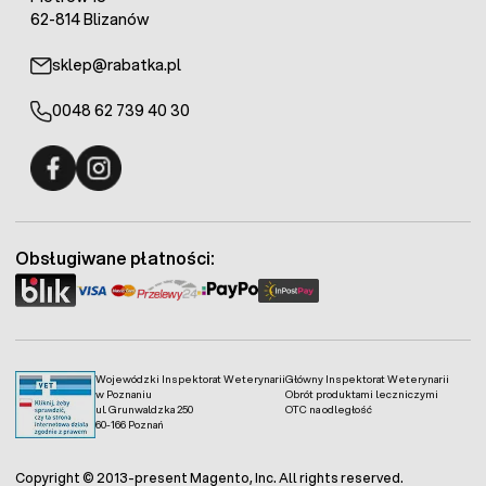
62-814 Blizanów
sklep@rabatka.pl
0048 62 739 40 30
Fermo - facebook
Fermo - Instagram
Obsługiwane płatności:
Wojewódzki Inspektorat Weterynarii
Główny Inspektorat Weterynarii
w Poznaniu
Obrót produktami leczniczymi
ul. Grunwaldzka 250
OTC na odległość
60-166 Poznań
Copyright © 2013-present Magento, Inc. All rights reserved.