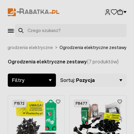
Przejdź do treści
Szukaj
>
Ogrodzenia elektryczne
>
Ogrodzenia elektryczne zestawy
Ogrodzenia elektryczne zestawy
(7 produktów)
Skip to product list
Filtry
Sortuj:
Pozycja
F1572
F8477