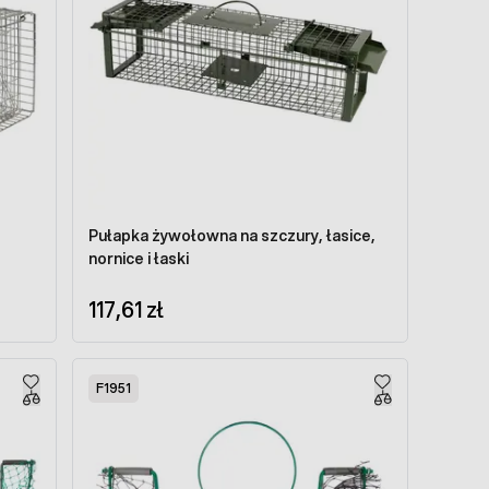
Pułapka żywołowna na szczury, łasice,
nornice i łaski
117,61 zł
F1951