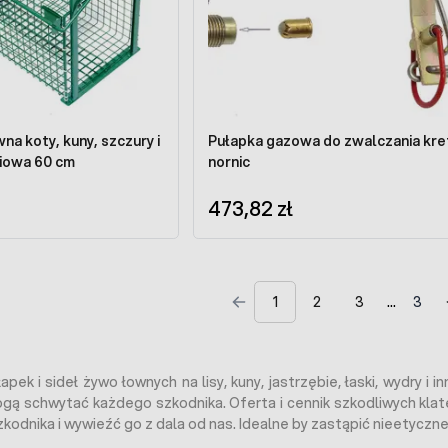
a koty, kuny, szczury i
Pułapka gazowa do zwalczania kre
ciowa 60 cm
nornic
473,82 zł
1
2
3
3
pek i sideł żywo łownych na lisy, kuny, jastrzębie, łaski, wydry i 
gą schwytać każdego szkodnika. Oferta i cennik szkodliwych klat
odnika i wywieźć go z dala od nas. Idealne by zastąpić nieetyczne 