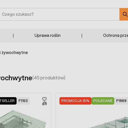
zukaj
Uprawa roślin
Ochrona prz
i żywochwytne
wochwytne
(45 produktów)
TSELLER
F1153
PROMOCJA 15%
POLECANE
F1869