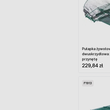
Pułapka żywołow
dwuskrzydłowa z
przynętę
229,84 zł
F1913