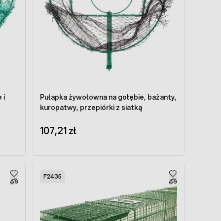
 i
Pułapka żywołowna na gołębie, bażanty,
kuropatwy, przepiórki z siatką
107,21 zł
F2435