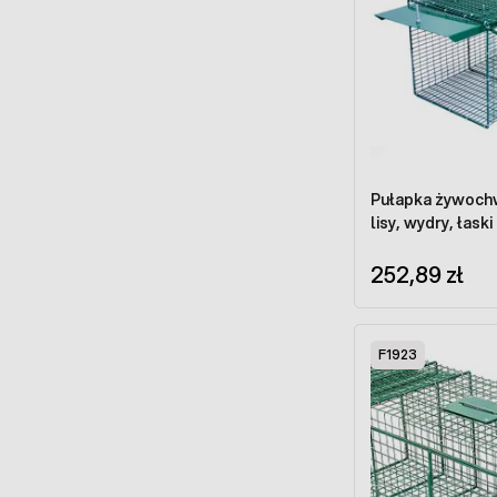
Pułapka żywochw
lisy, wydry, łask
252,89 zł
F1923