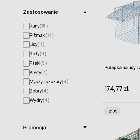
Zastosowanie
products available
Kuny
(
16
)
products available
Piżmaki
(
14
)
products available
Lisy
(
11
)
products available
Koty
(
9
)
products available
Ptaki
(
9
)
Pułapka na lisy i
products available
Krety
(
7
)
products available
Myszy i szczury
(
6
)
174,77 zł
products available
Bobry
(
4
)
products available
Wydry
(
4
)
F2199
Promocja