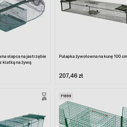
na słapca na jastrzębie
Pułapka żywołowna na kunę 100 c
 klatką na żywą
207,46 zł
F1899