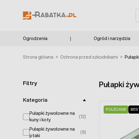
Przejdź do treści
S
Ogrodzenia
Ogród i narzędzia
Strona główna
>
Ochrona przed szkodnikami
>
Pułapk
Filtry
Pułapki ży
Skip to product list
Kategoria
POLECANE
BES
Pułapki żywołowne na
(12)
products available
kuny i koty
Pułapki żywołowne na
(9)
products available
ptaki