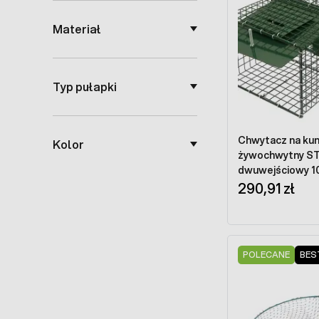
Materiał
Typ pułapki
Chwytacz na kuny
Kolor
żywochwytny S
dwuwejściowy 10
290,91 zł
POLECANE
BES