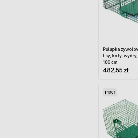
Pułapka żywołow
lisy, koty, wydr
100 cm
482,55 zł
F1901