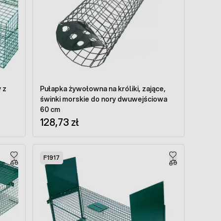
 z
Pułapka żywołowna na króliki, zające,
świnki morskie do nory dwuwejściowa
60 cm
128,73 zł
F1917