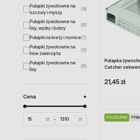
Pułapki żywołowne na
(9)
products available
szczury i myszy
Pułapki żywołowne na
(8)
products available
lisy, wydry i bobry
Pułapki na krety i nornice
(7)
products available
Pułapki żywołowne na
(3)
products available
inne zwierzęta
Pułapka żywochwytna na my
Pułapki żywołowne na
(8)
Catcher sekwenc
products available
lisy
21,45 zł
Cena
Minimal price
Maximum price
POLECANE
F116
zł
zł
-