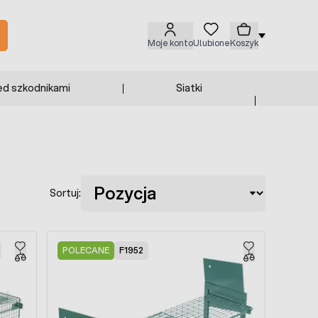
Moje konto
Ulubione
Koszyk
ed szkodnikami
Siatki
Sortuj:
POLECANE
F1952