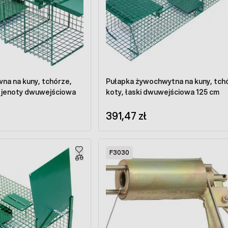
na na kuny, tchórze,
Pułapka żywochwytna na kuny, tch
y, jenoty dwuwejściowa
koty, łaski dwuwejściowa 125 cm
391,47 zł
F3030