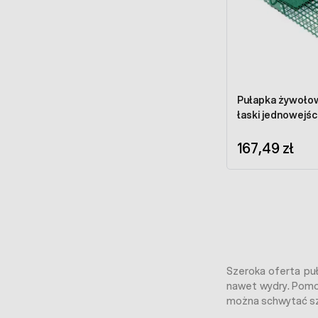
Pułapka żywołown
łaski jednowejś
167,49 zł
Szeroka oferta puła
nawet wydry. Pomo
można schwytać szk