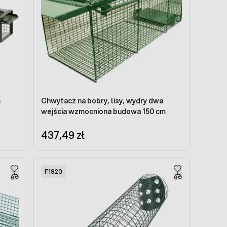
m
Chwytacz na bobry, lisy, wydry dwa
wejścia wzmocniona budowa 150 cm
437,49 zł
F1920