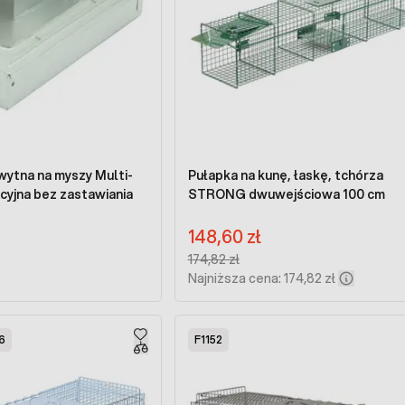
szy Multi-
Pułapka na kunę, łaskę, tchórza
yjna bez zastawiania
STRONG dwuwejściowa 100 cm
Cena promocyjna:
148,60 zł
Regular Price:
174,82 zł
Najniższa cena: 174,82 zł
6
F1152