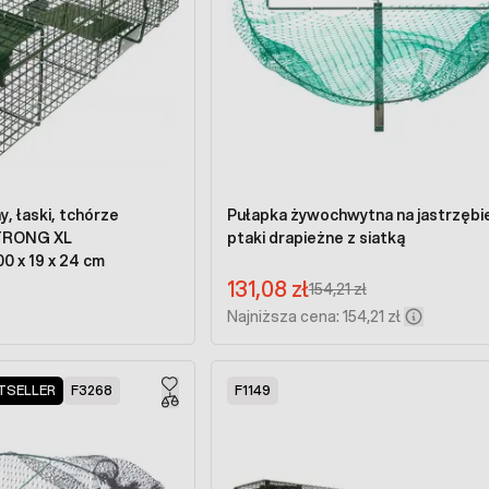
, łaski, tchórze
Pułapka żywochwytna na jastrzębie
TRONG XL
ptaki drapieżne z siatką
0 x 19 x 24 cm
Cena promocyjna:
131,08 zł
Regular Price:
154,21 zł
Najniższa cena: 154,21 zł
TSELLER
F3268
F1149