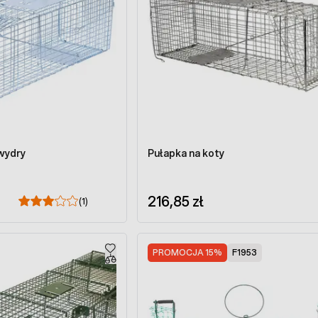
 wydry
Pułapka na koty
216,85 zł
(1)
PROMOCJA 15%
F1953