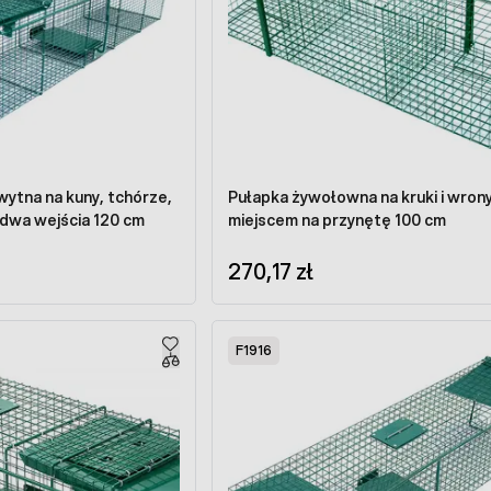
ytna na kuny, tchórze,
Pułapka żywołowna na kruki i wrony
i dwa wejścia 120 cm
miejscem na przynętę 100 cm
270,17 zł
F1916