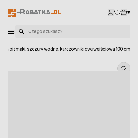
Przejdź do treści
Szukaj
 na piżmaki, szczury wodne, karczowniki dwuwejściowa 100 cm