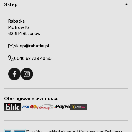
Sklep
Rabatka
Piotrów 18
62-814 Blizanów
sklep@rabatka.pl
0048 62 739 40 30
Fermo - facebook
Fermo - Instagram
Obsługiwane płatności:
Wojewódzki Inspektorat Weterynarii
Główny Inspektorat Weterynarii