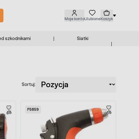
Moje konto
Ulubione
Koszyk
ed szkodnikami
Siatki
Sortuj:
F5859