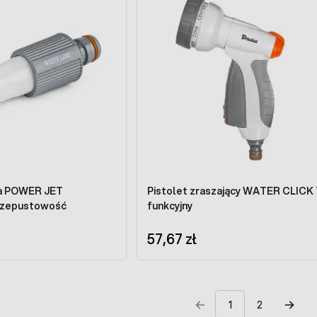
ca POWER JET
Pistolet zraszający WATER CLICK 7-
rzepustowość
funkcyjny
57,67 zł
1
2