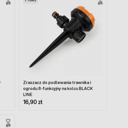
F7843
y
Zraszacz do podlewania trawnika i
ogrodu 8-funkcyjny na kolcu BLACK
LINE
16,90 zł