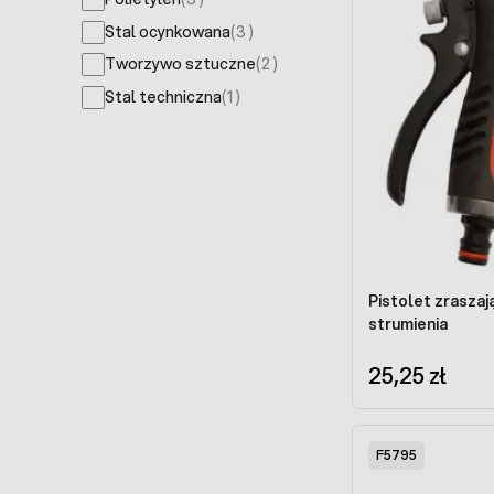
products available
Stal ocynkowana
(
3
)
products available
Tworzywo sztuczne
(
2
)
products available
Stal techniczna
(
1
)
Pistolet zraszający H
strumienia
25,25 zł
F5795