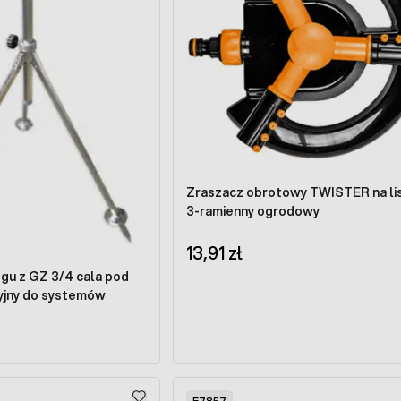
Zraszacz obrotowy TWISTER na li
3-ramienny ogrodowy
13,91 zł
ogu z GZ 3/4 cala pod
yjny do systemów