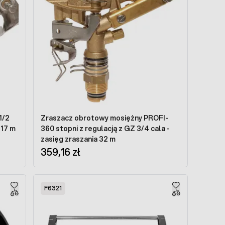
1/2
Zraszacz obrotowy mosiężny PROFI-
 17 m
360 stopni z regulacją z GZ 3/4 cala -
zasięg zraszania 32 m
359,16 zł
F6321