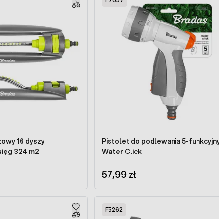
F7857
owy 16 dyszy
Pistolet do podlewania 5-funkcyjn
sięg 324 m2
Water Click
57,99 zł
F5262