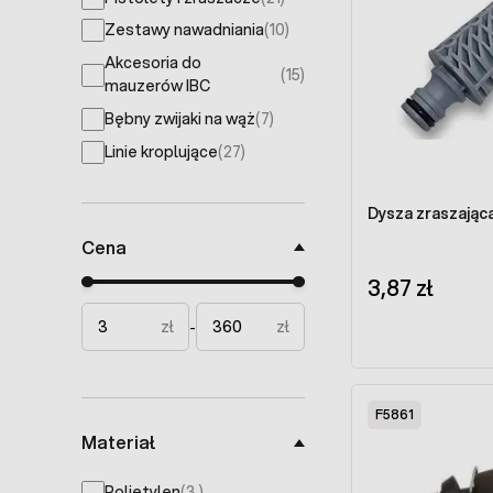
products available
Zestawy nawadniania
(10)
products available
Akcesoria do
(15)
products available
mauzerów IBC
Bębny zwijaki na wąż
(7)
products available
Linie kroplujące
(27)
products available
Dysza zraszając
Cena
3,87 zł
Minimal price
Maximum price
zł
zł
-
F5861
Materiał
products available
Polietylen
(
3
)