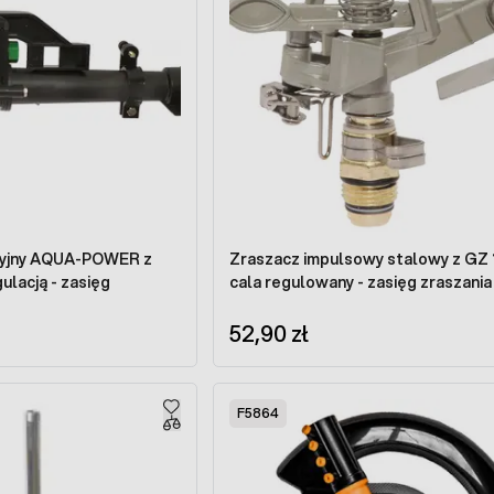
cyjny AQUA-POWER z
Zraszacz impulsowy stalowy z GZ 
ulacją - zasięg
cala regulowany - zasięg zraszania
52,90 zł
F5864