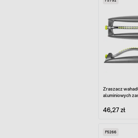
F5792
Zraszacz wahadł
aluminiowych za
46,27 zł
F5266