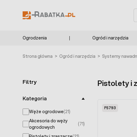
Przejdź do treści
S
Ogrodzenia
Ogród i narzędzia
Strona główna
>
Ogród i narzędzia
>
Systemy nawadni
Filtry
Pistolety i
Skip to product list
Kategoria
F5793
Węże ogrodowe
(21)
products available
Akcesoria do węży
(71)
products available
ogrodowych
Pistolety i zraszacze
(21)