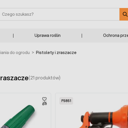
zukaj
Uprawa roślin
Ochrona prz
ania do ogrodu
>
Pistolety i zraszacze
 zraszacze
(21 produktów)
F5851