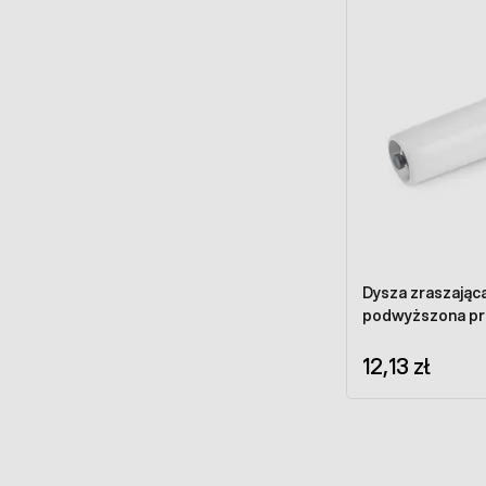
Dysza zraszają
podwyższona p
12,13 zł