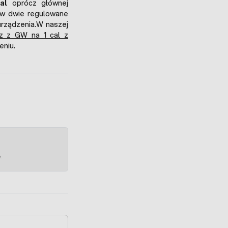
al
oprócz głównej
 w dwie regulowane
urządzenia.W naszej
cz z GW na 1 cal z
niu.
e.