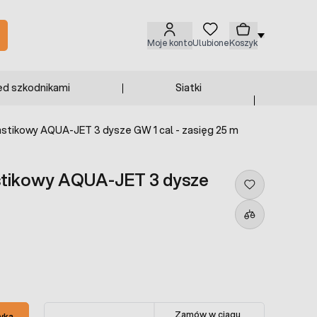
Moje konto
Ulubione
Koszyk
ed szkodnikami
Siatki
astikowy AQUA-JET 3 dysze GW 1 cal - zasięg 25 m
astikowy AQUA-JET 3 dysze
Zamów w ciągu
yka