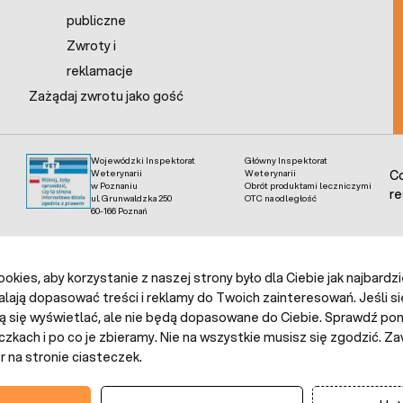
publiczne
Zwroty i
reklamacje
Zażądaj zwrotu jako gość
Wojewódzki Inspektorat
Główny Inspektorat
Weterynarii
Weterynarii
Co
w Poznaniu
Obrót produktami leczniczymi
re
ul. Grunwaldzka 250
OTC na odległość
60-166 Poznań
kies, aby korzystanie z naszej strony było dla Ciebie jak najbardz
alają dopasować treści i reklamy do Twoich zainteresowań. Jeśli si
ą się wyświetlać, ale nie będą dopasowane do Ciebie. Sprawdź poni
czkach i po co je zbieramy. Nie na wszystkie musisz się zgodzić.
 na stronie ciasteczek.