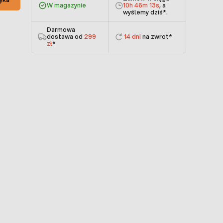
W magazynie
10h 46m 13s
, a
wyślemy dziś
*.
Darmowa
dostawa od
299
14 dni
na zwrot*
zł
*