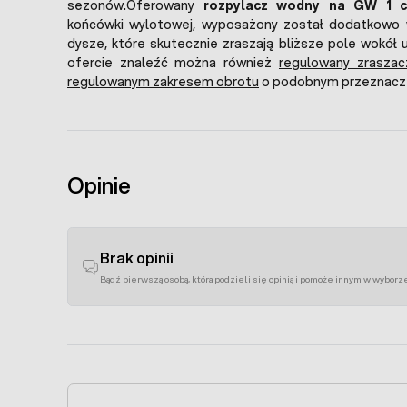
sezonów.Oferowany
rozpylacz wodny na GW 1 c
końcówki wylotowej, wyposażony został dodatkowo
dysze, które skutecznie zraszają bliższe pole wokół 
ofercie znaleźć można również
regulowany zrasza
regulowanym zakresem obrotu
o podobnym przeznacze
Opinie
Brak opinii
Bądź pierwszą osobą, która podzieli się opinią i pomoże innym w wyborz