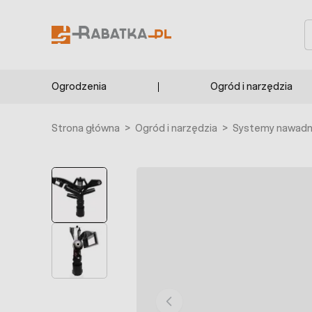
Przejdź do treści
S
Ogrodzenia
Ogród i narzędzia
Strona główna
>
Ogród i narzędzia
>
Systemy nawadni