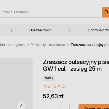
zukaj
Uprawa roślin
Ochrona prz
ania do ogrodu
>
Pistolety i zraszacze
>
Zraszacz pulsacyjny pl
Zraszacz pulsacyjny pl
GW 1 cal - zasięg 25 m
F5957
52,63 zł
Dodaj do kosz