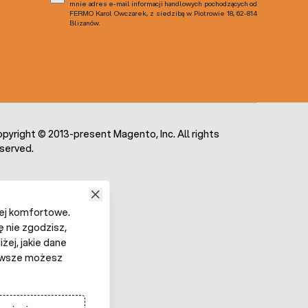
mnie adres e-mail informacji handlowych pochodzących od
FERMO Karol Owczarek, z siedzibą w Piotrowie 18, 62-814
Blizanów.
pyright © 2013-present Magento, Inc. All rights
served.
iej komfortowe.
ę nie zgodzisz,
żej, jakie dane
 Zawsze możesz