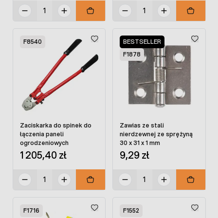
F8540
BESTSELLER
F1878
Zaciskarka do spinek do
Zawias ze stali
łączenia paneli
nierdzewnej ze sprężyną
ogrodzeniowych
30 x 31 x 1 mm
1 205,40 zł
9,29 zł
F1716
F1552