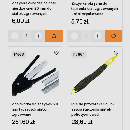
Zszywka okrężna ze stali
Zszywka okrężna do
nierdzewnej 20 mm do
łączenia krat zgrzewanych
siatek zgrzewanych
- stal ocynkowana
6,00 zł
5,76 zł
F1558
F7664
Zaciskarka do zszywek 20
Igła do przewlekania linki
mm łączących siatki
szycia i łączenia siatek
zgrzewane
polietylenowych
251,60 zł
28,60 zł