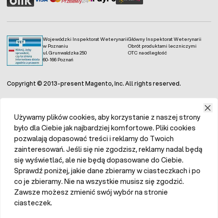
Wojewódzki Inspektorat Weterynarii
Główny Inspektorat Weterynarii
w Poznaniu
Obrót produktami leczniczymi
ul. Grunwaldzka 250
OTC na odległość
60-166 Poznań
Copyright © 2013-present Magento, Inc. All rights reserved.
Używamy plików cookies, aby korzystanie z naszej strony
było dla Ciebie jak najbardziej komfortowe. Pliki cookies
pozwalają dopasować treści i reklamy do Twoich
zainteresowań. Jeśli się nie zgodzisz, reklamy nadal będą
się wyświetlać, ale nie będą dopasowane do Ciebie.
Sprawdź poniżej, jakie dane zbieramy w ciasteczkach i po
co je zbieramy. Nie na wszystkie musisz się zgodzić.
Zawsze możesz zmienić swój wybór na stronie
ciasteczek.