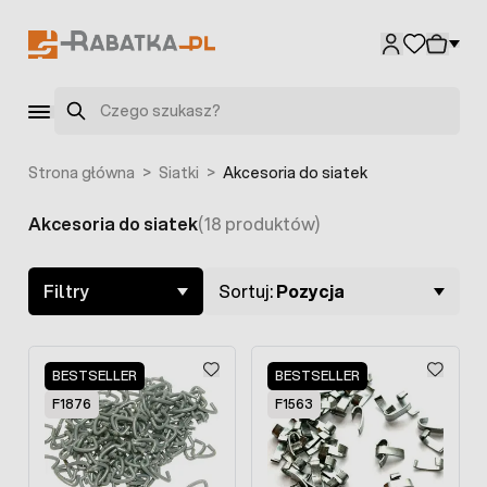
Przejdź do treści
Szukaj
Strona główna
>
Siatki
>
Akcesoria do siatek
Akcesoria do siatek
(18 produktów)
Skip to product list
Filtry
Sortuj:
Pozycja
BESTSELLER
BESTSELLER
F1876
F1563