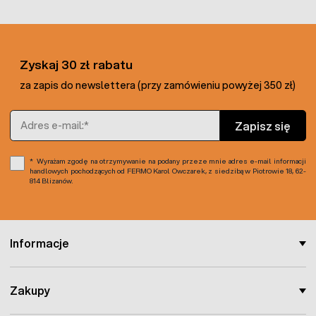
Zyskaj 30 zł rabatu
za zapis do newslettera (przy zamówieniu powyżej 350 zł)
Adres e-mail
Zapisz się
Wyrażam zgodę na otrzymywanie na podany przeze mnie adres e-mail informacji
handlowych pochodzących od FERMO Karol Owczarek, z siedzibą w Piotrowie 18, 62-
814 Blizanów.
Informacje
Zakupy