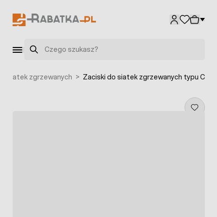
Przejdź do treści
Szukaj
niki siatek zgrzewanych
>
Zaciski do siatek zgrzewanych typu C