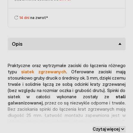
14 dni
na zwrot*
Opis
Praktyczne oraz wytrzymałe zaciski do łączenia różnego
typu
siatek zgrzewanych
. Oferowane zaciski mają
stosunkowo gruby drucik o średnicy ok. 3 mm, dzięki czemu
trwale i solidnie łączą ze sobą odcinki kraty zgrzewanej
(bez względu na rozmiar oczka i grubość drutu). Spinki do
siatek w całości wykonane zostały ze
stali
galwanizowanej
, przez co są niezwykle odporne i trwałe.
Bez zaciskania spinki do łączenia krat zgrzewanych mają
długość 25 mm. Łatwość montażu zapewniona jest w
głównej mierze przez wykonanie klipsa w kształcie litery C.
Niniejsze blaszki zaciskowe do siatek zgrzewanych
Czytaj więcej