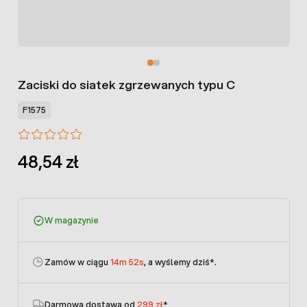
Zaciski do siatek zgrzewanych typu C
F1575
48,54 zł
W magazynie
Zamów w ciągu
14m 52s
, a wyślemy dziś
*.
Darmowa dostawa od
299 zł
*