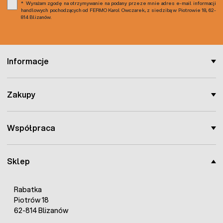
Wyrażam zgodę na otrzymywanie na podany przeze mnie adres e-mail informacji
handlowych pochodzących od FERMO Karol Owczarek, z siedzibą w Piotrowie 18, 62-
814 Blizanów.
Informacje
Zakupy
Współpraca
Sklep
Rabatka
Piotrów 18
62-814 Blizanów