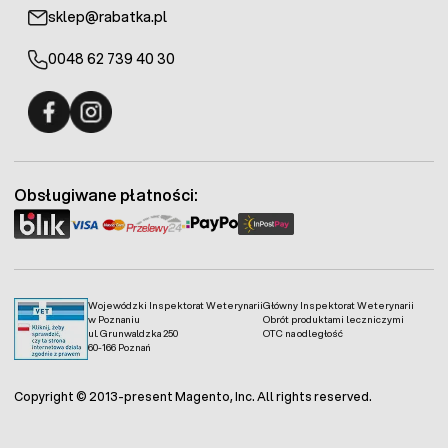
sklep@rabatka.pl
0048 62 739 40 30
Fermo - facebook
Fermo - Instagram
Obsługiwane płatności:
Wojewódzki Inspektorat Weterynarii
Główny Inspektorat Weterynarii
w Poznaniu
Obrót produktami leczniczymi
ul. Grunwaldzka 250
OTC na odległość
60-166 Poznań
Copyright © 2013-present Magento, Inc. All rights reserved.