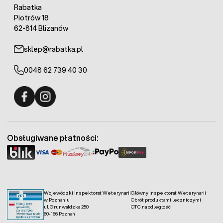
Rabatka
Piotrów 18
62-814 Blizanów
sklep@rabatka.pl
0048 62 739 40 30
Fermo - facebook
Fermo - Instagram
Obsługiwane płatności:
Wojewódzki Inspektorat Weterynarii
Główny Inspektorat Weterynarii
w Poznaniu
Obrót produktami leczniczymi
ul. Grunwaldzka 250
OTC na odległość
60-166 Poznań