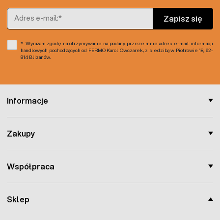
dyszowe) ma gumową nakładkę, która dodatkowo
Adres e-mail
Zapisz się
uszczelnia całość.W ofercie posiadamy również
zraszacz
wahadłowy z 16 dyszami aluminiowymi
.
Wyrażam zgodę na otrzymywanie na podany przeze mnie adres e-mail informacji
handlowych pochodzących od FERMO Karol Owczarek, z siedzibą w Piotrowie 18, 62-
814 Blizanów.
Informacje
Zakupy
Współpraca
Sklep