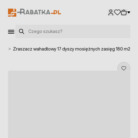
Przejdź do treści
Szukaj
cze
>
Zraszacz wahadłowy 17 dyszy mosiężnych zasięg 180 m2