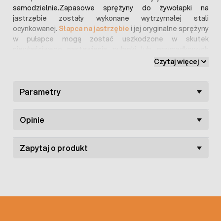
samodzielnie.Zapasowe sprężyny do żywołapki na
jastrzębie zostały wykonane wytrzymałej stali
ocynkowanej.
Słapca na jastrzębie
i jej oryginalne sprężyny
w pułapce mogą zostać uszkodzone w skutek
niewłaściwego nastawienia pułapki lub przypadkowych
uszkodzeń mechanicznych.
Czytaj więcej
Parametry
Opinie
Zapytaj o produkt