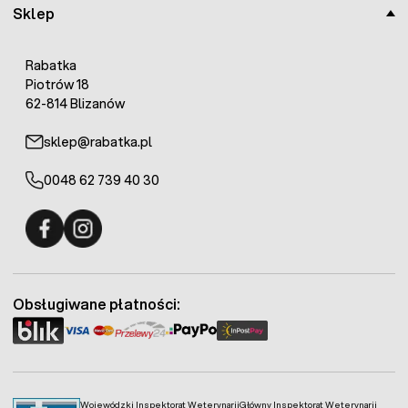
Sklep
Rabatka
Piotrów 18
62-814 Blizanów
sklep@rabatka.pl
0048 62 739 40 30
Fermo - facebook
Fermo - Instagram
Obsługiwane płatności:
Wojewódzki Inspektorat Weterynarii
Główny Inspektorat Weterynarii