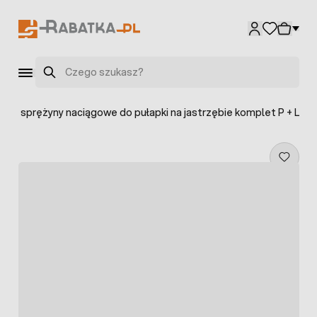
Przejdź do treści
Szukaj
we sprężyny naciągowe do pułapki na jastrzębie komplet P + L