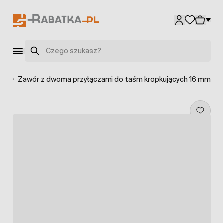
Przejdź do treści
Szukaj
ych
>
Zawór z dwoma przyłączami do taśm kropkujących 16 mm