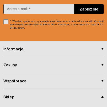
Adres e-mail
Zapisz się
Wyrażam zgodę na otrzymywanie na podany przeze mnie adres e-mail informacji
handlowych pochodzących od FERMO Karol Owczarek, z siedzibą w Piotrowie 18, 62-
814 Blizanów.
Informacje
Zakupy
Współpraca
Sklep