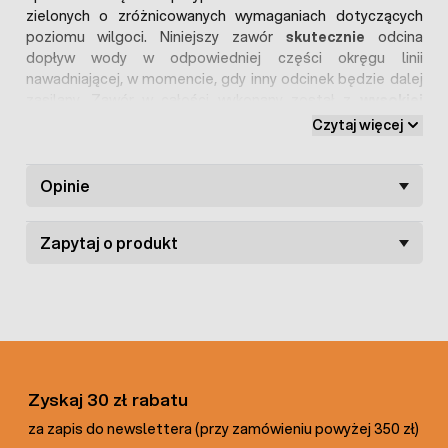
zielonych o zróżnicowanych wymaganiach dotyczących
poziomu wilgoci. Niniejszy zawór
skutecznie
odcina
dopływ wody w odpowiedniej części okręgu linii
nawadniającej, w momencie, gdy inny odcinek będzie dalej
zasilany. Zawór w całości wykonany został z
wysokiej
jakości tworzywa
sztucznego, które gwarantuje
Czytaj więcej
długotrwałość oraz niezawodność użytkowania.Zawór
przyłącza się z obu stron do taśm kroplujących oraz
dokręca za pomocą specjalnych
Opinie
mocnych nakrętek
. Takie
połączenie jest skuteczne i niezwykle szczelne. Zawór do
linii kroplującej sprawdza się wszędzie, gdzie występuje
Zapytaj o produkt
potrzeba skonstruowania złożonego systemu
nawadniania. Oferowany element w znacznym stopniu
ułatwia i podnosi komfort codziennej pracy.
Zyskaj 30 zł rabatu
za zapis do newslettera (przy zamówieniu powyżej 350 zł)