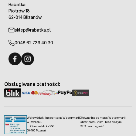
Rabatka
Piotrów 18
62-814 Blizanów
sklep@rabatka.pl
0048 62 739 40 30
Fermo - facebook
Fermo - Instagram
Obsługiwane płatności:
Wojewódzki Inspektorat Weterynarii
Główny Inspektorat Weterynarii
w Poznaniu
Obrót produktami leczniczymi
ul. Grunwaldzka 250
OTC na odległość
60-166 Poznań