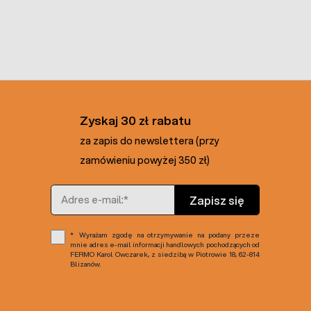
Zyskaj 30 zł rabatu
za zapis do newslettera (przy
zamówieniu powyżej 350 zł)
Adres e-mail
Zapisz się
Wyrażam zgodę na otrzymywanie na podany przeze
mnie adres e-mail informacji handlowych pochodzących od
FERMO Karol Owczarek, z siedzibą w Piotrowie 18, 62-814
Blizanów.