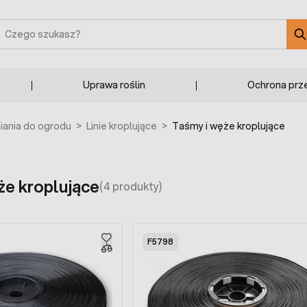
zukaj
Uprawa roślin
Ochrona prz
ania do ogrodu
>
Linie kroplujące
>
Taśmy i węże kroplujące
że kroplujące
(4 produkty)
F5798