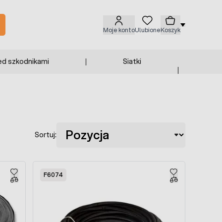
Moje konto
Ulubione
Koszyk
ed szkodnikami
Siatki
Sortuj:
F6074