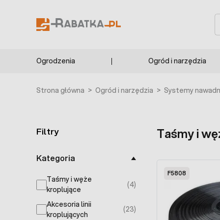
Przejdź do treści
S
Ogrodzenia
Ogród i narzędzia
Strona główna
>
Ogród i narzędzia
>
Systemy nawadni
Filtry
Taśmy i wę
Skip to product list
Kategoria
F5808
Taśmy i węże
(4)
products available
kroplujące
Akcesoria linii
(23)
products available
kroplujących