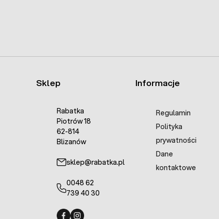
Sklep
Informacje
Rabatka
Regulamin
Piotrów 18
Polityka
62-814
prywatności
Blizanów
Dane
sklep@rabatka.pl
kontaktowe
0048 62
739 40 30