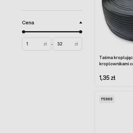
Cena
Minimal price
Maximum price
zł
zł
-
Taśma kroplując
kroplownikami co
1,35 zł
F5969