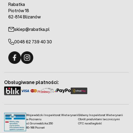
Rabatka
Piotrów 18
62-814 Blizanów
sklep@rabatka.pl
0048 62 739 40 30
Fermo - facebook
Fermo - Instagram
Obsługiwane płatności:
Wojewódzki Inspektorat Weterynarii
Główny Inspektorat Weterynarii
w Poznaniu
Obrót produktami leczniczymi
ul. Grunwaldzka 250
OTC na odległość
60-166 Poznań