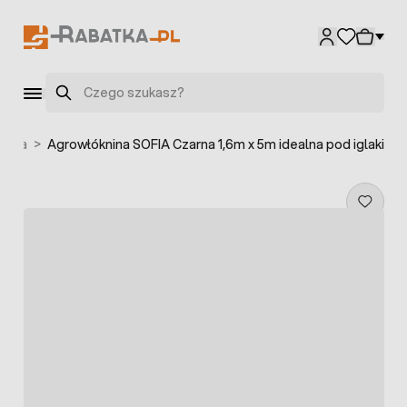
Przejdź do treści
Szukaj
zarna
>
Agrowłóknina SOFIA Czarna 1,6m x 5m idealna pod iglaki