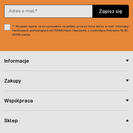
podwyższenie temperatury gleby
Adres e-mail
Zapisz się
Wyrażam zgodę na otrzymywanie na podany przeze mnie adres e-mail informacji
handlowych pochodzących od FERMO Karol Owczarek, z siedzibą w Piotrowie 18, 62-
814 Blizanów.
Informacje
Zakupy
Współpraca
Sklep