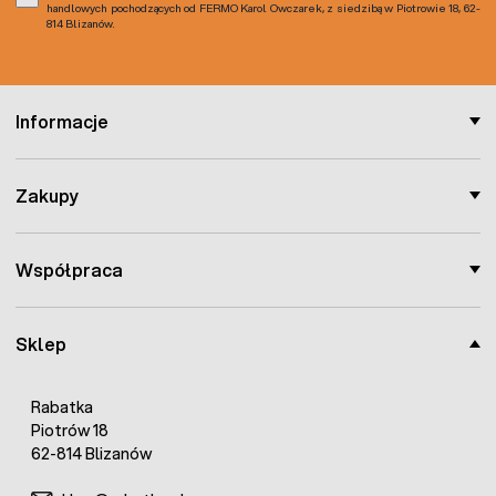
handlowych pochodzących od FERMO Karol Owczarek, z siedzibą w Piotrowie 18, 62-
814 Blizanów.
Informacje
Zakupy
Współpraca
Sklep
Rabatka
Piotrów 18
62-814 Blizanów