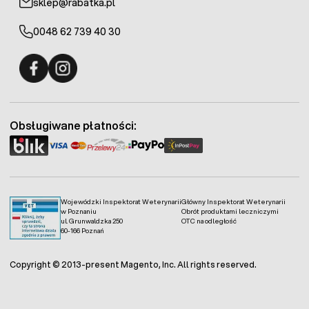
sklep@rabatka.pl
0048 62 739 40 30
Fermo - facebook
Fermo - Instagram
Obsługiwane płatności:
Wojewódzki Inspektorat Weterynarii
Główny Inspektorat Weterynarii
w Poznaniu
Obrót produktami leczniczymi
ul. Grunwaldzka 250
OTC na odległość
60-166 Poznań
Copyright © 2013-present Magento, Inc. All rights reserved.