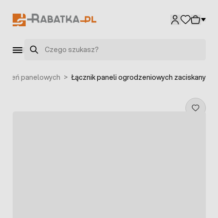
Przejdź do treści
Szukaj
rodzeń panelowych
>
Łącznik paneli ogrodzeniowych zaciskany