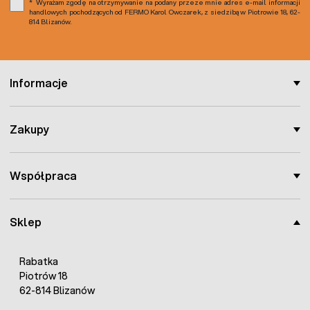
Wyrażam zgodę na otrzymywanie na podany przeze mnie adres e-mail informacji
handlowych pochodzących od FERMO Karol Owczarek, z siedzibą w Piotrowie 18, 62-
814 Blizanów.
Informacje
Zakupy
Współpraca
Sklep
Rabatka
Piotrów 18
62-814 Blizanów