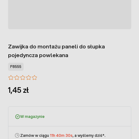
Zawijka do montażu paneli do słupka
pojedyncza powlekana
F8555
1,45 zł
W magazynie
Zamów w ciągu
11h 40m 30s
, a wyślemy dziś
*.