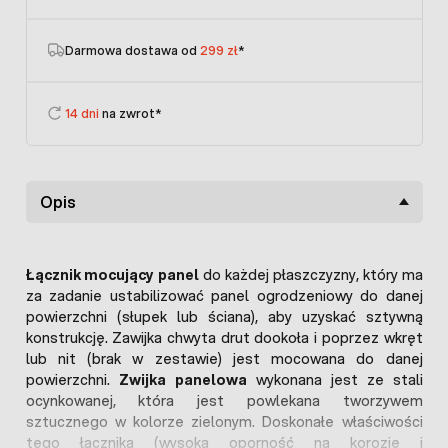
Darmowa dostawa od
299 zł
*
14 dni
na zwrot*
Opis
Łącznik mocujący panel
do każdej płaszczyzny, który ma
za zadanie ustabilizować panel ogrodzeniowy do danej
powierzchni (słupek lub ściana), aby uzyskać sztywną
konstrukcję. Zawijka chwyta drut dookoła i poprzez wkręt
lub nit (brak w zestawie) jest mocowana do danej
powierzchni.
Zwijka panelowa
wykonana jest ze stali
ocynkowanej, która jest powlekana tworzywem
sztucznego w kolorze zielonym. Doskonałe właściwości
tego łącznika (wysoka oporność na korozję i