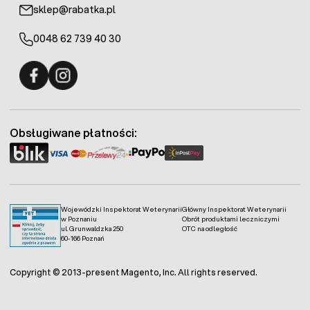
sklep@rabatka.pl
0048 62 739 40 30
Fermo - facebook
Fermo - Instagram
Obsługiwane płatności:
Wojewódzki Inspektorat Weterynarii
Główny Inspektorat Weterynarii
w Poznaniu
Obrót produktami leczniczymi
ul. Grunwaldzka 250
OTC na odległość
60-166 Poznań
Copyright © 2013-present Magento, Inc. All rights reserved.