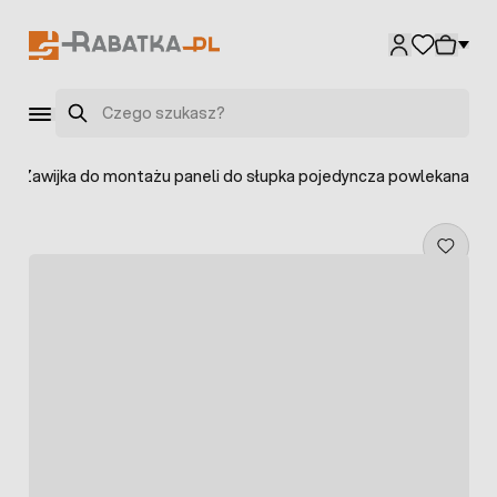
Przejdź do treści
Szukaj
>
Zawijka do montażu paneli do słupka pojedyncza powlekana